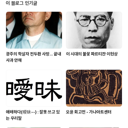
다방은 유난히 떠들썩하다. 술을 마실 때 보면 이야기는 뒷
이 블로그 인기글
전이고 쉬지않고 잔을 교환한다. 할말도 없고 들어줄 생각
도 없으니까 술이나 마시자는 태도다. 덕분에 술집 매상은
오르겠지만 이런 만남은 사실 무의미하다기 짝이 없다. 대
학동창들이 오랫만에 그야말로 큰맘먹고 부부동반으로 연
말 망년회를 가졌다. 어느 정도..
광주의 학살자 전두환 사망... 끝내
이 시대의 불꽃 파르티쟌 이현상
사과 안해
애매하다(曖昧--) : 잘못 쓰고 있
오윤 회고전 - 가나아트센터
는 우리말