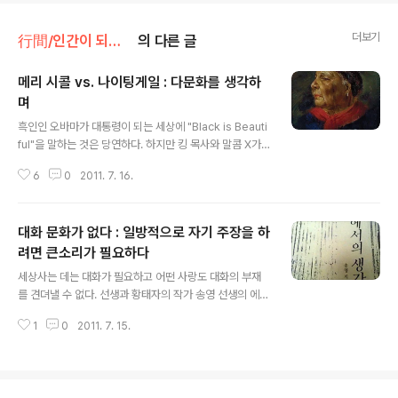
더보기
行間/인간이 되기 위한 인문
의 다른 글
메리 시콜 vs. 나이팅게일 : 다문화를 생각하
며
글 내용
흑인인 오바마가 대통령이 되는 세상에 "Black is Beauti
ful"을 말하는 것은 당연하다. 하지만 킹 목사와 말콤 X가
흑인 인권을 말하던 시대는 지금으로부터 그리 오래되지
6
0
2011. 7. 16.
않은 수십년전이다. 그리 오래전 일이 아니다. 그들이 없었
다면 오늘의 오바마는 결단코 없을 것이다. 우리도 문제는
있다. 백색과 흑색 사이에서 어정쩡하게 흰색을 선호하고
대화 문화가 없다 : 일방적으로 자기 주장을 하
있다. 백인을 선호하고 흑인, 우리보다 조금 더 검은 것을
멸시하고 혐호하고 있다. 그렇다고 우리는 백인이 될 수도
려면 큰소리가 필요하다
글 내용
없는데 말이다. 이러한 우리를 보고 백인들은 바나나라고
세상사는 데는 대화가 필요하고 어떤 사랑도 대화의 부재
조롱하고 있는데도 말이다. 우리도 다문화가 많아지고 있
를 견뎌낼 수 없다. 선생과 황태자의 작가 송영 선생의 에세
는 시점에 색깔에 대한 편견, 백인들이 심어놓았던 편견을
이 을 꺼내 들었다. 는 제목의 글을 읽었다. 1990년에 쓴
우리가 답습하는 것은 우리 스스로의 정체성을 무시하는
1
0
2011. 7. 15.
글인데 그 당시나 지금이나 대화부재는 하나도 변하지 않
행동이다. 지금도 그러한..
았다. + 여러 사람이 모인 자리에서 혼자 자기 이야기만 실
컷 떠들다가 자기말을 끝내면 자리를 뜨는 사람이 있다. 말
할 줄만 알고 들을 줄 모르는 기형적인 인간이다. 술집이나