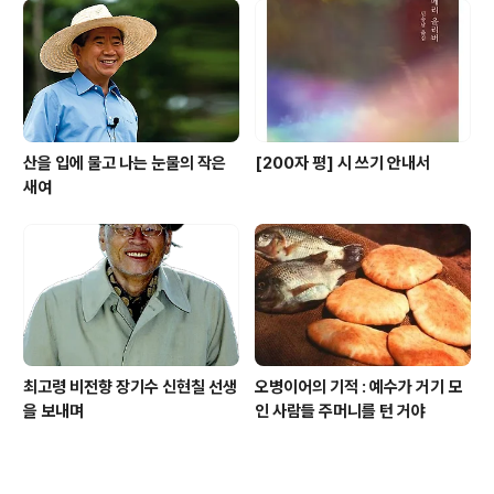
산을 입에 물고 나는 눈물의 작은
[200자 평] 시 쓰기 안내서
새여
최고령 비전향 장기수 신현칠 선생
오병이어의 기적 : 예수가 거기 모
을 보내며
인 사람들 주머니를 턴 거야