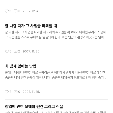
하지 않기 위해서가 아니라 새로운 실패를 위해 병상에서 中 - 정희성 우리는 누구나
실패할 수 있다. 보다 나은 실패를! 새로운 실패를 위해 : 실패의 향연 2007년 한 해
작성시간
5
3
2007. 12. 4.
동안 다양한 기술적인 혁신을 우리는 경험할 수 있었다. 반면 언제나 그래왔듯이 20
07년 한 해에도 다양한 실수 및 실패들도 지켜볼 수밖에 없었다. 사실 성공보다 실패
에서 더 많은 것을 배운다는 사실이 세상의 진리. 2007년 한 해 동안 기업용 기술 부
잘 나갈 때가 그 사업을 파괴할 때
문에서 발생한 여러 가지 실수, 실패들을 되돌아보는 것도 의미 있는 작업이 아닐까
글 내용
싶다. 이번 해에는 특히 교훈이 ..
잘 나갈 때가 그 사업을 파괴할 때 미래의 주도권을 확보하기 위해선 우리가 지금하
고 있는 일을 스스로 무너뜨릴 줄 알아야 한다. 이는 인간의 본성과 어긋나는 일이지
만, 사업이 한창 잘 나갈 때가 바로 그 사업을 파괴할 시점인 것이다. - HP, 루이스 플
래트 전 사장 불황은 언제나 기업이 최정상에 있을 때 시작됩니다. 제품이 가장 잘 팔
작성시간
5
2
2007. 11. 30.
리는 때가 판매부진의 시작입니다. 최정상을 달릴 때 실패를 염두에 두는 경영자야말
로 현명한 경영자라 할 수 있습니다. 편집광만이 살아남는 시대가 현실화 되어가고
있습니다.
차 냄새 없애는 방법
글 내용
홀애비 냄새의 원인은 바로 곰팡이균! 에어컨에서 냄새가 나는 원인은 바로 에어컨
송풍관 내에 생긴 곰팡이 때문입니다 . 송풍관 내에 공기 온도차로 인해 생긴 습기가
계속 남아 있다가 곰팡이가 생기는 것이지요. 따라서 냄새도 냄새지만 곰팡이로 인해
호흡기 질환이나 눈병 등도 유발할 수 있으므로 평소 알러지나 아토피가 있는 분들은
작성시간
4
0
2007. 11. 15.
곰팡이 제거가 필수적이랍니다. 곰팡이를 어떻게 없애나요? 첫째, 에어컨 필터를 교
환해 주는 것입니다. 보통 교환 주기는 10,000km, 1년입니다. 보통 대형 할인점이
나 자동차 용품점에서 판매하고요, 가격은 2만원대입니다. 둘째, 에어컨 송풍관(에바
창업에 관한 오해와 편견 그리고 진실
포테이터) 청소를 해 주셔야 합니다. 다만 송풍관 청소는 공임과 시간이 많이 소요되
글 내용
기 때문에 손쉽게 하기 어렵다는 단점이 있습니다. ..
창업에 관한 선입견과 오해 그리고 편견 때문에 창업에 실패하는 경우가 많다. 절대