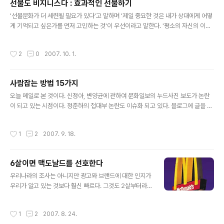
선물도 비지니스다 : 효과적인 선물하기
발견한 원시인의 경우처럼 혁신이 쉬웠던 때가 있었다. 다행히도 당시에는 지적재산
글 내용
권이 없었다. 오늘날이라면 그 원시인은 자신의 아이디..
'선물문화가 더 세련될 필요가 있다'고 말하며 '제일 중요한 것은 내가 상대에게 어떻
게 기억되고 싶은가를 먼저 고민하는 것'이 우선이라고 말한다. '평소의 자신의 이미
지를 보안할 수 있는 선물을 고르는 것이 좋다'라고 말한다. '명절 때에만 선물하는 것
은 의례적인 것으로 비쳐지는 경향이 있으므로 상대에게 특별한 의미가 있는 날을 골
작성시간
2
0
2007. 10. 1.
라서 그에 맞는 메시지를 전달하는 것 또한 효과적인 선물이 될 것'이라는 말에 절대
적으로 동감한다. 첫 느낌을 잡으려면, 포장에 신경을 쓰라고 한다. 받는 사람이 누군
인가 따라 선물의 내용도 중요하지만 첫 인상인 '포장'을 업그레이드 하라고 한다. 이
사람잡는 방법 15가지
제 선물도 비지니스의 한 방편이다. 선물이 뇌물이 아닌 말 그대로 마음을 전하는 선
글 내용
물이 되기까지는 노력이 필요해 보인다. 행사많은..
오늘 메일로 본 것이다. 신정아, 변양균에 관하여 문화일보의 누드사진 보도가 논란
이 되고 있는 시점이다. 정준하의 접대부 논란도 이슈화 되고 있다. 블로그에 글을 올
리거나 댓글을 적을 때 어떻게 적어야 할지 보여주는 글이다. 좀 더 신중한 자세의 글
쓰기와 대처 방법이 필요하다. 대안이 없으면 상대방의 의견에 반론을 하지마라. 그
작성시간
1
2
2007. 9. 18.
것은 반론이 아니고 깡짜를 부리는 것에 불과하다. 자칫하면 사람잡는 15가지 1. '오
해'가 사람을 잡는다. (반드시 진실을 확인하라 ) 2. '설마'가 사람 잡는다. (미리 대비
해야한다) 3. '극찬'이 사람 잡는다. (칭찬은 신중히 하고, 내가 칭찬을 받을 때에는 교
6살이면 맥도날드를 선호한다
만하지 말라) 4. '뇌물'이 사람 잡는다. (선물은 받되, 뇌물은 받지 말고, 치우치지 말
글 내용
라) 5. '정'이 사..
우리나라의 조사는 아니지만 광고와 브랜드에 대한 인지가
우리가 알고 있는 것보다 훨신 빠르다. 그것도 2살부터라
니 걱정이 되는 조사 발표이다. 미국내 식음료 업계가 어린
이 마케팅을 위해 매년 100억불 이상을 지출하고 있는 것
작성시간
1
2
2007. 8. 24.
으로 나타났다.그래서 이렇게 많은 광고비를 지출하는 것