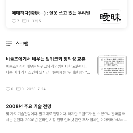
애매하다(曖昧--) : 잘못 쓰고 있는 우리말
7
1
조회
5
스크랩
분류 전체보기
주요 글 목록
비틀즈에게서 배우는 팀워크와 창의성 교훈
글 내용
비틀즈에게서 배우는 팀워크와 창의성에 대한 교훈이다.
다른 여러 가지 조건이 있지만 그들에게는 "위대한 음악"이
있었기 때문에 가능했다. 중요한 것은 실력을 갖추는 것이
다. 비틀즈에게서 배우는 팀워크와 창의성 교훈 * Strateg
작성시간
0
0
2023. 7. 24.
y+Business 2006. 봄호의 기사를 요약 정리한 것입니
다. - 앤드류 소벨 어드바이저(Andrew Sobel Adviso
r)의 회장인 앤드류 소벨(Andrew Sobel) 비틀즈의 원칙
2008년 주요 기술 전망
1. 팀이 되어 활동하기 전에 구성원끼리 많은 시간을 함께
글 내용
보내라. 2. 끊임없이 제품을 발전시켜 나가고 고객과 100
몇 가지 기술전망이다. 말그대로 전망이다. 하지만 트랜드가 될 수 있으니 간과를 해
번째 회의할 때에도 첫회의처럼 참심한 아이디어, 새로운
서는 안된다. 2008년 온라인 시장 전망 인터넷 관련 조사 업체인 이마케터(eMark
시각, 흥분, 열정을 가질 수 있도록 노력하라. 3. 팀 구성원
eter)는 이마케터 시니어 에널리스트들이 전망한 2008년 온라인 시장 전망을 발표
에게 개별적인 아이디어, 프로젝트를 주고 마음껏 역..
(2008.1.4) ▷ 광고 지출 ▷ 인터넷 동영상 ▷ 검색 엔진 ▷ 소셜 네트워킹 ▷ 비디오