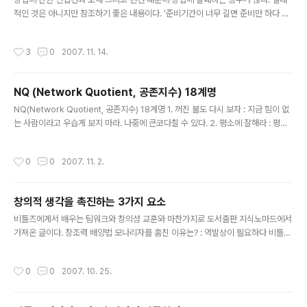
적인 것은 아니지만 참조하기 좋은 내용이다. '준비기간이 너무 길면 준비만 하다 진
이 다 빠져버려 창업할 시기를 결정하지 못하고 늑장을 부릴 우려'가 있다는 말처럼
신중하고 준비를 철저히 하는 것도 중요하지만 마지막 결단은 빠르게 하여야 한다.
작성시간
3
0
2007. 11. 14.
‘선무당이 사람 잡는다’는 속담처럼, 어설프게 배운 지식이나 기술이 오히려 독이 되
는 경우를 종종 볼 수 있다. 창업시장에서도 마찬가지다. 예비창업자들의 경우 간혹
창업에 대한 선입견 때문에 오해와 편견이 생기기 쉽다. 창업경영연구소(www.ican
NQ (Network Quotient, 공존지수) 18계명
biz.co.kr)가 제시한 창업에 대한 오해 혹은 진실, 그리고 편견에 대한 창업시장의
글 내용
현주소를 살펴봤다. 1. 음식장사 맛있으면 그만이..
NQ(Network Quotient, 공존지수) 18계명 1. 꺼진 불도 다시 보자 : 지금 힘이 없
는 사람이라고 우습게 보지 마라. 나중에 큰코다칠 수 있다. 2. 평소에 잘해라 : 평소
에 살아둔 공덕은 위기 ? 빛을 발한다. 3. 네 밥값은 네가 내고 남의 밥값도 네가 내라
: 기본적으로 자기 밥값은 자기가 내는 것이다. 남이 내주는 것을 당연하게 생각하지
작성시간
0
0
2007. 11. 2.
마라. 4. 고마우면 '고맙다'고, 미안하면 '미안하다'고 큰 소리로 말해라 : 입은 말하라
고 있는 것이다. 마음으로 고맙다고 생각하는 것은 인사가 아니다. 남이 네 마음 속까
지 읽을만큼 한가하지 않다. 5. 남을 도와줄 때는 화끈하게 도와줘라 : 처음에 도와주
창의적 생각을 촉진하는 3가지 요소
다가 나중에 흐지부지하거나, 조건을 달지 마라. 괜히 품만 팔고 욕먹는다. 6. 남의
글 내용
험..
비틀즈에게서 배우는 팀워크와 창의성 교훈와 마찬가지로 도서출판 지식노마드에서
가져온 글이다. 창조력 배양법 모나리자를 훔친 이유는? : 역발상이 필요하다 비틀즈
의 경우에서도 이야기가 나왔지만 '전문화'이다. '전체보다는 부분을 바꾸는 것이 쉽
다'라는 ‘모듈(module)이론’은 웹 2.0시대에 유효한 방법이라 생각된다. 실패는 무
작성시간
0
0
2007. 10. 25.
조건 나쁜 것이 아니며 놀랄 만한 일도 아니다. 세상의 법칙일 뿐이다. 창의적 생각을
촉진하는 3가지 요소 *아래 글은 지의 2006년 3월호 기사를 재정리한 것입니다.거
대한 돌덩어리를 옮기려 애쓰다가 우연히 통나무를 밑에 깔고 굴리면 된다는 사실을