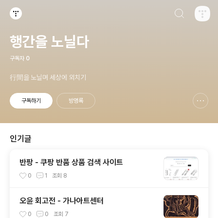
검색하기
티스토리
행간을 노닐다
구독자
0
行間을 노닐며 세상에 외치기
구독하기
방명록
신고하기 레이어
열기
인기글
반팡 - 쿠팡 반품 상품 검색 사이트
0
1
조회
8
오윤 회고전 - 가나아트센터
0
0
조회
7