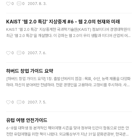
작성시간
0
0
2007. 8. 3.
구성이 될 수 있어 보인다. 올블이나 블코에서 고민을 하여 서비스를 내어준다면 좋
겠다. 비즈니스 여행자를 위한 매쉬업 5선 웹 매쉬업의 취지는 여러 웹 사이트에 존
재하는 하나 이상의 요소들을 한데 묶어 이를 한꺼번에 제공함으로써 웹 서핑의 수고
KAIST '웹 2.0 특강' 지상중계 #6 - 웹 2.0의 현재와 미래
를 덜어주자는 것이다. 따라서 여행 시와 같이 웹 브라우징을 위한 시간적 여유가 적
글 내용
은 경우라면 이는 매우 유용한 도구가 될 수 있다. 여기서는 비..
KAIST '웹 2.0 특강' 지상중계한 국과학기술원(KAIST) 정보미디어 경영대학원이
최근 '웹 2.0 특강'을 개설했다. 이 강좌는 웹 2.0이 우리 생활과 미디어 산업에 어떤
변화를 가져올지 각 분야 전문가가 릴레이 강연하는 식으로 진행 중이다. 차동완 KAI
ST 정보미디어 경영대학원장은 "웹 2.0이 개인의 참여와 공유에 의한 정보 생산과
작성시간
0
0
2007. 7. 6.
유통을 촉발해 정치.경제.문화 등 전 분야에 걸쳐 변화를 주도하는 거대한 힘으로 작
용할 것"이라고 말했다. 웹 2.0이 가져올 미디어 이용 변화상을 총체적으로 알아보
기 위해 KAIST 협조로 강연 내용을 연재한다. 참 조WEB 2.0이란 무엇인가? ① 웹
하버드 창업 가이드 요약
2.0 시대 어떻게 맞아야 하나 ② 차세대 미디어, 블로그 ③ KAIST 웹2.0 특강 #3 -
글 내용
집단 지성..
[하버드 창업 가이드 요약] 1장. 출발선에서의 점검 : 목표, 수단, 능력 제품을 다양화
하라. 자신의 분야에만 전념하라. 전문 경영인을 고용하라. 고정비를 주시하라. 사업
을 시작하려는 창업자들은 이러한 조언을 분별해서 들어야 한다. 그러한 조언들이 때
로는 상충하기도 하는데 그 이유는 창업 초기에는 갑자기 의사결정을 해야 하는 문제
작성시간
0
0
2007. 7. 5.
가 매우 많기 때문이다. 창업자들은 수많은 기회와 문제들 중 핵심이 되는 것을 파악
해야 하며, 이를 위해 자신에게 몇 가지 질문을 던져봐야 한다. 아마 하이드(Amar B
hide)는 8년 동안 수백 개의 신규 기업을 조사하였다. 그 결과 모든 창업자들이 직면
유럽 여행 안전가이드
한 수많은 문제점과 기회들 사이에 우선 순위를 결정할 때 반드시 자문해보아야 할 3
글 내용
단계 질문을 개발했다. 그것은 '자신의 ..
6~8월 대학생 등 본격적인 해외여행 시즌을 맞아 정부와 민간이 합동으로 만든 안
전한 유럽여행을 위한 책이 나왔다. 외교통상부가 지난 31일 문화관광부, 한국관광