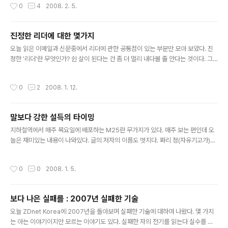
작성시간
0
4
2008. 2. 5.
게임 ▷ 소매유통 e-Commerce ▷ 모바일 ▷ UCC ▷ 온라인 무비 2008년 주요
5대 기술 ▷ 가상화(Virtualization) ▷ 애플과 크로스 플랫폼 업체(Cross-Platfo
rm Shop) ▷ Video Over IP Network ▷ 아웃소싱된 데이터 센터(Outsource
진정한 리더에 대한 몇가지
d Data Centers) ▷ SIP(Session Initiatio..
글 내용
오늘 읽은 이메일과 신문중에서 리더에 관한 공통점이 있는 부분만 모아 보았다. 진
정한 '리더'란 무엇인가? 쉰 살이 된다는 건 좀 더 멀리 내다볼 줄 안다는 것이다. 그
렇다고 참을성이 많아지는 건 아니다. 어떤 질문을 받을지 더 잘 알게 될 뿐이다. 내가
원하는 대로 일을 해주는 사람은 세상에 별로 없다. 그러니 일급의 인재들에게 어떤
작성시간
0
2
2008. 1. 12.
일을 시키기 전에 내가 좀 더 신중히 생각하는 편이 낫다. 이것은 참을성과는 다른 태
도다.[스티브 잡스가 50세가 되었을때 한 말]리더가 더 많은 조직원으로 하여금 목
표 달성에 몰입할 수 있도록 도와줄 수 있다면 이런 조직은 틀림없이 승리하게 될 것
말보다 강한 설득의 타이밍
이다. 한마디로 리더는 흔들리지 않는 낙관주의자여야 하고 이런 신념을 전파할 수
글 내용
있어야 한다. [출처 : 스티브 잡스는 왜 특..
지하철역에서 매주 목요일에 배포하는 M25란 무가지가 있다. 매주 보는 편인데 오
늘은 재미있는 내용이 나와있다. 글의 저자의 이름도 멋지다. 퐈리 정(자유기고가)이
다. 자세한 내용은 홈페이지나 책자를 보기 바람. 내용의 질보다는 비유의 내용이 직
관적으로 다가온다. 특히 'Warning!'이라고 표헌한 부분은 재미를 더 한다. 말보다
작성시간
0
0
2008. 1. 5.
강한 설득의 타이밍 배고픈 시간을 피하라 Warning! 배고픈 시간을 피하기 위해 배
부른 시간을 공략하는 것은 옳지 않다. 포만감을 느낄 때면 만사가 귀쟎은 법. 배가 부
르면 아쉬울 것이 없어 더 찬찬히 보자고 할 수도 있다. 중전과 대왕대비 사이의 싸늘
보다 나은 실패를 : 2007년 실패한 기술
한 바람을 감지하라 Warning! 똘마니 역활을 잘하는 무수리가 옆에 있다면 좋은 정
글 내용
보를 얻을 수 있다. 그러나 어설픈 ..
오늘 ZDnet Korea에 2007년을 돌아보며 실패한 기술에 대하여 나왔다. 몇 가지
는 아는 이야기이지만 모르는 이야기도 있다. 실패한 자의 전기를 읽는다 실수를 범