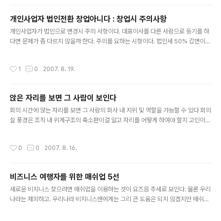
으로 보인다. 우리나라도 예외는 아니다. 온,오프를 막론하
고 현재의 구매고객이 아니더라도 그들은 앞으로 큰 잠재
개인사업자 법인전환 창업아니다 : 창업시 주의사항
고객인 것이다. 무한한 소비를 창출하게 될 봉(?)인 것이다.
글 내용
2살이 되는 시점에 아이들은 이미 특정 상표를 신뢰하게
개인사업자가 법인으로 변경시 주의 사항이다. 대표이사를 다른 사람으로 등기를 하
되고 6세가 되면 이 상표의 제품들을 인지하는 것으로 나
다면 문제가 좀 다르지 않을까 한다. 주의를 요하는 시항이다. 법인세 50% 감면이
타났다. 또 유치원생들이 같은 식품과 음료라도 맥도날드
쟁점이 된 사항로 보인다. 옛 조세특례제한법에는 `창업 후 2년 이내에 벤처기업으
포장이 된 음식>을 선호하는 것으로 나타났다. 또한 집안
로 확인받은 기업`에 대해 일정기간 법인세 50%를 감면하도록 돼 있지만 중소기업
작성시간
1
0
2007. 8. 19.
에 TV 수가 많을수록 또 맥도날드 식..
창업지원법 시행령에는 `개인사업자가 법인으로 전환해 동종 사업을 계속하는 경우
`는 창업이 아니라고 규정해 창업의 범위를 제한하고 있다. 개인사업 법인전환은 창
업아니다[매일경제] 대법원 감세不可 판결 개인사업자가 운영하던 회사를 법인으로
앉은 자리를 보면 그 사람이 보인다
전환하더라도 `창업`으로 인정할 수 없어 감세 혜택을 줄 수 없다는 대법원 판결이
글 내용
나왔다. 대법원 2부(주심 박일환 대법관)는 전자부품 제조업체 P사가 ..
회의 시간에 앉는 자리를 보면 그 사람의 회사 내 지위 및 역할을 가늠할 수 있다 회의
실 풍경은 조직 내 위계구조의 축소판이걸 알고 자리를 어떻게 하여야 할지 고민이
생긴다. 아래 글처럼 CEO가 안다면 효율적으로 조직을 관리할 수 있으리라 보인다.
테이블 머리맡은 CEO 좌석…리더의 오른쪽은 '예스맨'이 차지 매주 월요일 아침이
작성시간
0
0
2007. 8. 16.
면 으레 빠지지 않는 회의. 회의실로 들어선 당신의 자리는 어디인가? 상사의 오른쪽
인가? 아니면 늘 정반대인가? 리빙스턴그룹의 창시자이자 조직 심리학자인 샤론 리
빙스턴에 따르면 매일 아침 열리는 회의실 자리는 그 사람의 지위를 반영한다. 리빙
비즈니스 여행자를 위한 매쉬업 5선
스턴은 “회의 시간에 앉는 자리를 보면 그 사람의 회사 내 지위 및 역할을 가늠할 수
글 내용
있다”며 “회의실 풍경은 조직 내 위계구조의 축소판”이..
새로운 비지니스 찾으려면 매쉬업을 이용하는 것이 요즈음 추세로 보인다. 물론 우리
나라는 제외하고. 우리나라 비지니스맨에게는 그리 큰 도움은 되지 않겠지만 매쉬업
의 트랜드를 알 수 있다. 개인적으로는 'RSS 콘텐츠를 인스턴트 메신저로 받아 보
기'가 제일 흥미로와 보인다. 여기에 몇 가지 아이디어를 넣는다면 충분히 재미있는