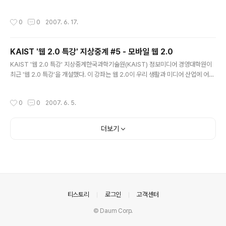
공사, 손해보험협회와 공동으로 펴낸 ‘유럽안전여행가이드’는 유럽에서 빈번하게 발
생하는 사건·사고 유형별 분석, 긴급 대처요령, 출입국심사제도를 담고 있다. 이번에
작성시간
0
0
2007. 6. 17.
제작한 ‘가이드’는 각국의 치안상황·교통편·출입국관리에 대한 최신 정보가 담겨 있
다. 또 해당 공관의 영사담당자 핸드폰 번호까지 나와 있어 만약의 사태에 신속한 연
락이 가능토록 했다. 특히 유럽주재 우리공관 영사담당자들이 직접 작성한 23개국
KAIST '웹 2.0 특강' 지상중계 #5 - 모바일 웹 2.0
안전여행 정보에는 국가별로 위험지역과 범죄유형이 상세하게 나와 있다. 각 도시의
글 내용
관광지 가운데서도 가장 치안이 취약한 지역도 적혀 있어 경각심을 ..
KAIST '웹 2.0 특강' 지상중계한국과학기술원(KAIST) 정보미디어 경영대학원이
최근 '웹 2.0 특강'을 개설했다. 이 강좌는 웹 2.0이 우리 생활과 미디어 산업에 어떤
변화를 가져올지 각 분야 전문가가 릴레이 강연하는 식으로 진행 중이다. 차동완 KAI
ST 정보미디어 경영대학원장은 "웹 2.0이 개인의 참여와 공유에 의한 정보 생산과
작성시간
0
0
2007. 6. 5.
유통을 촉발해 정치.경제.문화 등 전 분야에 걸쳐 변화를 주도하는 거대한 힘으로 작
용할 것"이라고 말했다. 웹 2.0이 가져올 미디어 이용 변화상을 총체적으로 알아보
기 위해 KAIST 협조로 강연 내용을 연재한다. 참 조WEB 2.0이란 무엇인가? ① 웹
더보기
2.0 시대 어떻게 맞아야 하나 ② 차세대 미디어, 블로그 ③ KAIST 웹2.0 특강 #3 -
집단 지성의..
의안내
티스토리
로그인
고객센터
© Daum Corp.