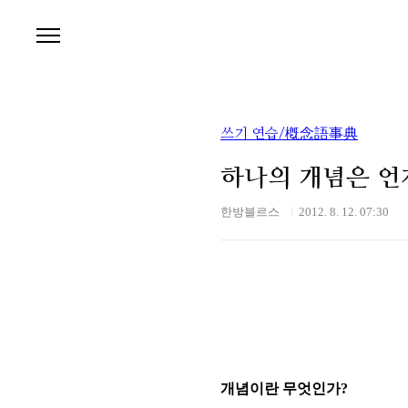
본문 바로가기
쓰기 연습/槪念語事典
하나의 개념은 언
한방블르스
2012. 8. 12. 07:30
개념이란 무엇인가?