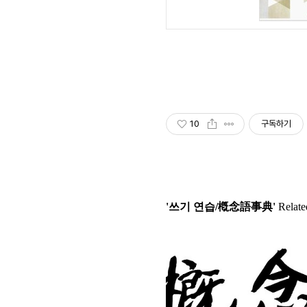
10
구독하기
'쓰기 연습/槪念語事典'
Related