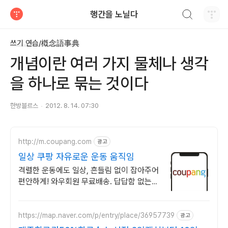
검색하기
행간을 노닐다
티스토리
쓰기 연습/槪念語事典
개념이란 여러 가지 물체나 생각
을 하나로 묶는 것이다
한방블르스
2012. 8. 14. 07:30
http://m.coupang.com
광고
일상 쿠팡 자유로운 운동 움직임
격렬한 운동에도 일상, 흔들림 없이 잡아주어
편안하게! 와우회원 무료배송. 답답함 없는
보호대, 땀 걱정 없이 쾌적하게! 와우회원 30
일 내 무료 반품.
https://map.naver.com/p/entry/place/36957739
광고