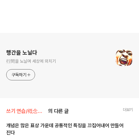
로그 정보
행간을 노닐다
行間을 노닐며 세상에 외치기
구독하기
더보기
쓰기 연습/槪念語事典
의 다른 글
개념은 많은 표상 가운데 공통적인 특징을 끄집어내어 만들어
진다
글 내용