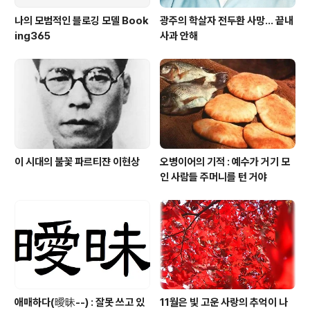
나의 모범적인 블로깅 모델 Book
광주의 학살자 전두환 사망... 끝내
ing365
사과 안해
이 시대의 불꽃 파르티쟌 이현상
오병이어의 기적 : 예수가 거기 모
인 사람들 주머니를 턴 거야
애매하다(曖昧--) : 잘못 쓰고 있
11월은 빛 고운 사랑의 추억이 나