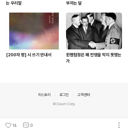
는 우리말
부끼는 달
[200자 평] 시 쓰기 안내서
뮌헨협정은 왜 전쟁을 막지 못했는
가
의안내
티스토리
로그인
고객센터
© Daum Corp.
16
0