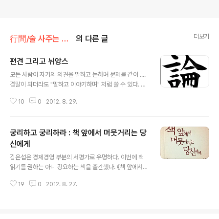
더보기
行間/술 사주는 읽고쓰기
의 다른 글
편견 그리고 뉘앙스
글 내용
모든 사람이 자기의 의견을 말하고 논하며 문제를 같이 ....
겹말이 되더라도 "말하고 이야기하며" 처럼 쓸 수 있다. 다
만 굳이 겹말로 써야 하는가는 한 번쯤은 생각해 보면 좋겠
10
0
2012. 8. 29.
다. 한 마디로 '말하다'나 '이야기하다'만 넣으면 넉넉하지
않을는지, 괜히 괜히 두세 마디로 길게 늘이는 말투가 아닌
지를 살필 수 있으면 좋겠다. 우리말 지기를 자처하는 최종
궁리하고 궁리하라 : 책 앞에서 머뭇거리는 당
규의 《사랑하는 글쓰기》의 한 토막이다. 그의 겹말에 대한
생각과 다른 생각이 있어서 글을 적는 것이 아니다. 다만 한
신에게
글 내용
자어를 우리말(토박이말)로 전부 고쳐 쓰는 게 우리말을 지
김은섭은 경제경영 부분의 서평가로 유명하다. 이번에 책
키고 사랑하는 것인지 의구심이 든다. 최종규는 우리가 알
읽기를 권하는 아니 강요하는 책을 출간했다. 《책 앞에서
게 모르게 사용한 겹말을 고쳐주고 있다. 더불어 한자어를
머뭇거리는 당신에게》이다. 나는 제목보다는 책읽기를 강
토박이말로 (최종규의 표현을 빌리면) 손보거나 다듬어 보
19
0
2012. 8. 27.
요하는 "후천적 활자 중독에 빠지는 3가지 방법"이라는 부
여준다. 이 책..
제가 맘에 든다. 누구나 한번쯤은 활자 중독에 빠져 허우적
거리는 자신을 상상해 본 적이 있을 것이다. 저자는 그 길을
알려주려 한다. 중독 中毒 술이나 마약 따위를 계속해서 지