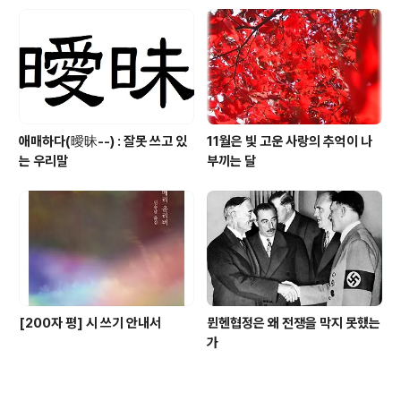
애매하다(曖昧--) : 잘못 쓰고 있
11월은 빛 고운 사랑의 추억이 나
는 우리말
부끼는 달
[200자 평] 시 쓰기 안내서
뮌헨협정은 왜 전쟁을 막지 못했는
가