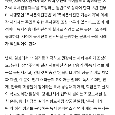
셋째, 지방자치단체가 독서정책 추진에 뛰어들도록 독려하는 ‘지
자체 독서진흥지수’를 도입하는 원년으로 삼아야 한다. 5년 전부
터 시행중인 ‘독서문화진흥법’과 ‘독서문화진흥 기본계획’에 의해
각 지자체는 주민을 위한 독서환경 조성 책무가 있는데도, 조례 제
정이나 독서진흥 예산 편성에 실제로 신경을 쓰는 곳은 극소수에
불과하다. 시청에 독서진흥 전담팀을 운영하는 군포시 등의 사례
가 확산되어야 한다.
넷째, 일상에서 책 읽기를 자극하고 권장하는 사회 분위기 조성이
요청된다. 상업주의에 밀려 시들해진 신문·방송의 책·독서 정보 제
공을 복원시키고, 인터넷 방송인 ‘온북티브이’의 정규 케이블 채널
화 지원, 각 분야 인기 스타들이 참여하는 릴레이 독서 캠페인 전
개, 전국의 학생들이 참여하는 독서 낭송대회 개최, 학급문고 설치
와 학교도서관 활성화, 경제단체가 협력해 벌이는 직장도서실 설
치 운동, 동네서점을 살리는 향토서점 상품권 발행, ‘독서 마케
팅’의 최신 성과를 공유하는 독서 콘퍼런스의 연례 개최 등 독자층