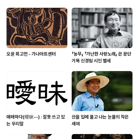
오윤 회고전 - 가나아트센터
「농무」 「가난한 사랑노래」 쓴 문단
거목 신경림 시인 별세
애매하다(曖昧--) : 잘못 쓰고 있
산을 입에 물고 나는 눈물의 작은
는 우리말
새여