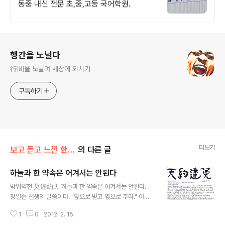
동중 내신 전문 초,중,고등 국어학원.
로그 정보
행간을 노닐다
行間을 노닐며 세상에 외치기
구독하기
더보기
보고 듣고 느낀 한마디
의 다른 글
하늘과 한 약속은 어겨서는 안된다
글 내용
막위약천 莫違約天 하늘과 한 약속은 어겨서는 안된다.
장일순 선생의 말씀이다. "앞으로 받고 옆으로 주라." 아무
리 작은 것을 받더라도 감사하게 받아야 하고 남에게 줄 때
1
0
2012. 2. 15.
는 아무도 모르게 하라는 말씀이다. 이제 곧 선거철이 될 것