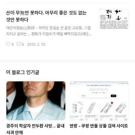
이고 온갖 잡놈들이 나라를 구할 지도자라고 목소리 높여
말할 것이다. 옆으로 받고 앞으로 주는 생색내기를 할 것이
산이 무無만 못하다. 아무리 좋은 것도 없는
다. 하늘은 어머니다. 모든 것을 품을 수 있는 어머니다. 장
일순 선생은 지도자가 지켜야 할 도리에 대하여 어머니와
것만 못하다
글 내용
비교하여 말쓰하셨다. '지도자란 무엇인가?'라는 강연에서
여산사정如山斯靜 - 무위당 장일순 산 같은 고요함. 그걸
선생은 "이 세상에서 가장 고마운 분이 누굽니까?"라는 질
지키고 살라는 ... 판화가 이철수가 매일 빼먹지않고(대단한
문했다. 어머니라는 답이 나왔다. 선생은 "어머니라고 하셨
정성이다. 늘 감사하고 있다) 보내주는 "이철수의 나뭇잎편
는데, 왜 그분이 고맙습니까? 밥을 해주시기 때문이지요.
3
0
2012. 2. 13.
지"에서 장일순 선생의 글을 보았다. 늘 습관처럼 오늘 매
똥오줌을 닦아주시기 때문이..
일이기에 무심코 넘기곤 했다. 하지만 장일순이라는 글자
를 보고 넘길 수가 없었다. 여산사정如山斯靜, 산같은 고
요함을 지키고 살라고 하지만 또 선생께서는 "버리고 버리
고 또 버리면 거기에 다 있데요"라 말씀하셨다. 회갑이 다
이 블로그 인기글
가와 기념문집이라도 준비해야되지 않겠냐는 김지하의 물
음에 선생은 "무슨 소리. 그런 걸 뭐하러 하나."고 말했고 김
지하는 "선생님 고맙습니다"라고 답했다고 한다. 김지하는
그런 선생이 좋았다고 말한다. 일찍이 선생은 "산불여무山
不如無"라 말씀하셨다. "산이 ..
광주의 학살자 전두환 사망... 끝내
반팡 - 쿠팡 반품 상품 검색 사이트
사과 안해