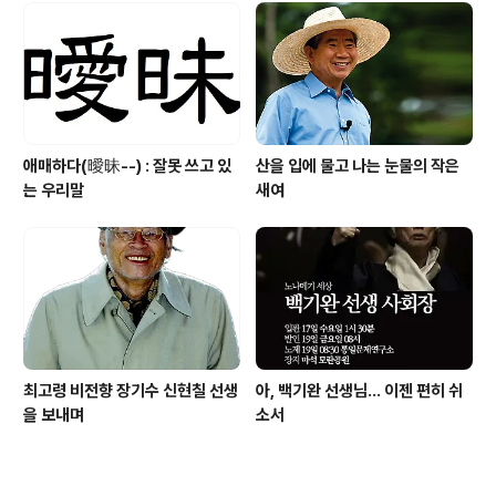
애매하다(曖昧--) : 잘못 쓰고 있
산을 입에 물고 나는 눈물의 작은
는 우리말
새여
최고령 비전향 장기수 신현칠 선생
아, 백기완 선생님... 이젠 편히 쉬
을 보내며
소서