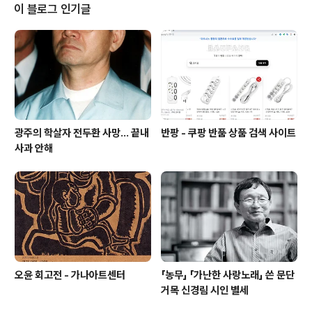
읽을지 물어보면 제일 먼저 해주는 말이 있다. 책에 커다란
이 블로그 인기글
의미 두지 마라. 책이 사람을 만들어 주는 게 아니라 내가
책을 통해서 사람이 된다. 책은 나를 찾아가는 과정을 도와
주는 도구에 불과하다. 주체는 항상 나 자신임을 명심해야
한다. 그러기 위해서는 책 읽는 것이 몸에 배어야 한다. 책
과 한몸이 되어야 ..
광주의 학살자 전두환 사망... 끝내
반팡 - 쿠팡 반품 상품 검색 사이트
사과 안해
오윤 회고전 - 가나아트센터
「농무」 「가난한 사랑노래」 쓴 문단
거목 신경림 시인 별세