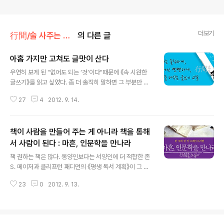
더보기
行間/술 사주는 읽고쓰기
의 다른 글
아홉 가지만 고쳐도 글맛이 산다
글 내용
우연히 보게 된 "없어도 되는 ‘것’이다"때문에 《속 시원한
글쓰기》를 읽고 싶었다. 좀 더 솔직히 말하면 그 부분만 읽
고 싶었다. 글을 쓰고 나면 나도 모르게 많이 쓰는 게 '~ 것
27
4
2012. 9. 14.
이다', '~라고 생각한다' 그리고 '~같다' 라는 어투이다. 눈
으로 글을 읽으면 타성에 젖어 이상한 걸 모르지만, 입으로
소리 내 읽으면 자연스럽게 넘어가지 못하고 입에 걸린다.
책이 사람을 만들어 주는 게 아니라 책을 통해
부자연스럽다. 쓰면 안 되는 말이다. 아니 고쳐야 할 부분이
다. 글쓰기가 어려운 이유가 뭘까? 내가 행한 그대로, 생각
서 사람이 된다 : 마흔, 인문학을 만나라
글 내용
한 그대로, 생긴 그대로, 곧 사실대로 쓰지 않아서다. 좀 더
책 권하는 책은 많다. 동양인보다는 서양인에 더 적합한 존
멋지게 꾸미고 싶은 욕망이 생겨서다. 그래서 소크라테스
S. 메이저과 클리프턴 패디먼의 《평생 독서 계획》이 그 중
니 뭐니 하는 성현들의 멋진 말을 살짝 끼워 넣는다. ‘날씨
에서 제일이다. 간략한 소개와 리뷰로 평생 읽어야 할 고전
가 덥다’ 하면 될 것을, 글을 멋지게 꾸민답시고 찜통을..
23
0
2012. 9. 13.
을 소개하고 읽기를 권한다. 모든 소개서가 마찬가지이지
만 그것에 휘둘리면 안 된다. 참조하고 자신만의 리스트를
만들어야 한다. 그 이전에는 소개서에 몸을 맡겨 자신의 것
으로 만드는 게 우선이다. 평소 누군가 나에게 어떻게 책을