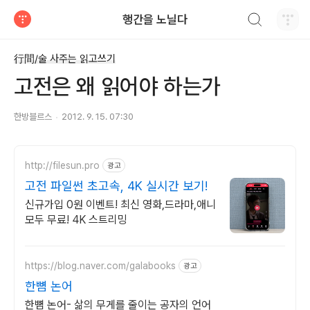
검색하기
행간을 노닐다
티스토리
行間/술 사주는 읽고쓰기
고전은 왜 읽어야 하는가
한방블르스
2012. 9. 15. 07:30
http://filesun.pro
광고
고전 파일썬 초고속, 4K 실시간 보기!
신규가입 0원 이벤트! 최신 영화,드라마,애니
모두 무료! 4K 스트리밍
https://blog.naver.com/galabooks
광고
한뼘 논어
한뼘 논어- 삶의 무게를 줄이는 공자의 언어