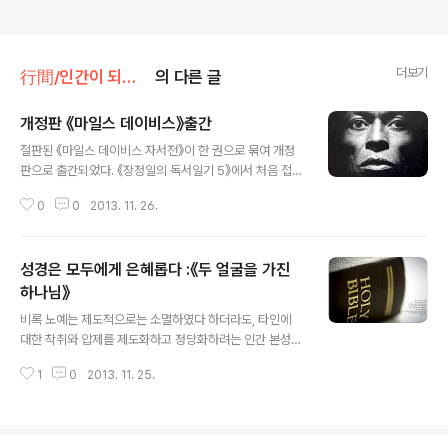
더보기
行間/인간이 되기 위한 인문
의 다른 글
개정판 《마일스 데이비스》출간
글 내용
절판된 《마일스 데이비스 자서전》이 한 권으로 묶여 개정
판으로 출간되었다. 《장정일의 독서일기 5》에서 처음 접했
지만 절판이었다. 개정판이 나오며 달라진 부분이 있다. 세
0
0
2013. 11. 26.
권이 한 권으로 묶었고 저자가 마일스 데이비스와 퀸시 트
루프에서 마일스 데이비스로 바뀌었다. 마일스의 구술을
저널리스트인 퀸시 트루프가 기록한 것으로 보이는 데 개
성경은 모두에게 은혜롭다 :《두 얼굴을 가진
정판에서는 무슨 이유인지 마일스만 저자로 올라와 있다.
따져보면 첫 개정판이 아니라 두 번째 개정판이다. 절판된
하나님》
글 내용
후 개정판이 나왔지만, 어디에도 출간을 알리는 곳이 없다.
비록 노예는 제도적으로는 소멸하였다 하더라도, 타인에
(출판사에는 고맙고 미안하지만) 이런 책이 절판되지 않는
대한 착취와 압제를 제도화하고 정당화하려는 인간 본성의
세상이면 좋겠지만, 이 땅은 용납하지 않을 것이다. 또다시
한 부분은 시대를 초월해서 끈질기게 존속하고 있다. 그리
절판 소식을 접하기 전에 책꽂이에 한 권씩 있으면 좋겠다.
1
0
2013. 11. 25.
고 어떠한 이름으로 불리던 불우한 인간에 대한 착취는 시
원래 마일스는 소리로 들어야겠지..
대를 초월하는 공통분모가 있다. 기독교 교리가 노예제도
를 수호하는 이론적 배경이 되었다는 것은 히해하기 어려
운 일이다. 그럼에도 19세기 전반, 즉 서양의 많은 곳에서