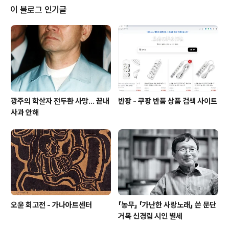
여전히 노예제도가 존재했을 당시 성서는 노예제도 폐지의
이 블로그 인기글
가장 중요한 근거로 쓰여 왔을 뿐만 아니라 또한 그 제도를
두둔하려는 사람에게도 똑같이 중요한 기반을 마련해 주었
다. 기독교가 무언가를 필요로 하는 인간에게 자비로운 것
인지, 하나님 자체가 불쌍한 인간에게 자애를 베풀고 있는
것인지 아니면 (있다고 믿지 않지만 많은 이..
광주의 학살자 전두환 사망... 끝내
반팡 - 쿠팡 반품 상품 검색 사이트
사과 안해
오윤 회고전 - 가나아트센터
「농무」 「가난한 사랑노래」 쓴 문단
거목 신경림 시인 별세