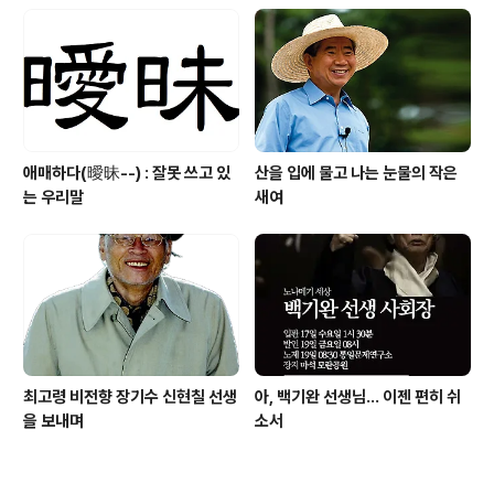
애매하다(曖昧--) : 잘못 쓰고 있
산을 입에 물고 나는 눈물의 작은
는 우리말
새여
최고령 비전향 장기수 신현칠 선생
아, 백기완 선생님... 이젠 편히 쉬
을 보내며
소서