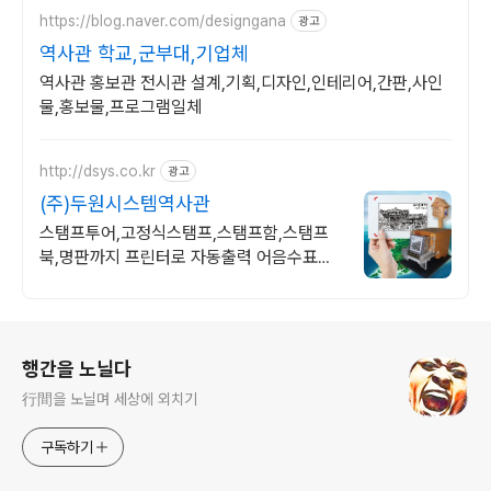
https://blog.naver.com/designgana
광고
역사관 학교,군부대,기업체
역사관 홍보관 전시관 설계,기획,디자인,인테리어,간판,사인
물,홍보물,프로그램일체
http://dsys.co.kr
광고
(주)두원시스템역사관
스탬프투어,고정식스탬프,스탬프함,스탬프
북,명판까지 프린터로 자동출력 어음수표발
행기
로그 정보
행간을 노닐다
行間을 노닐며 세상에 외치기
구독하기