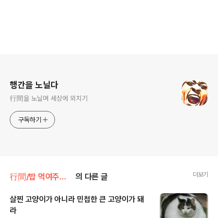
로그 정보
행간을 노닐다
行間을 노닐며 세상에 외치기
구독하기
더보기
行間/밥 먹여주는 경제경영
의 다른 글
살찐 고양이가 아니라 민첩한 큰 고양이가 돼
라
글 내용