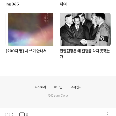
ing365
새여
[200자 평] 시 쓰기 안내서
뮌헨협정은 왜 전쟁을 막지 못했는
가
의안내
티스토리
로그인
고객센터
© Daum Corp.
2
0