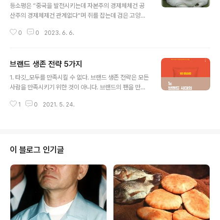
등소평은 ”중국을 발전시키는데 자본주의 경제체체건 공
산주의 경제체제건 관계없다”며 쥐를 잡는데 검은 고양이
든 흰고양이든 상관없이 쥐만 잘 잡으면 된다는 흑묘백묘
0
0
2023. 6. 6.
黑猫白猫를 내세웠다. 그 이후 50여 년이 지난 오늘날 중
국은 미국을 넘어설 유일한 국가로 거론되고 있다. 값싼 전
자제품을 만들던 ‘평범한’ 기업에서 세계적인 기업으로 도
브랜드 생존 전략 5가지
약한 삼성전자. 그런 도약의 전환기에는 기업이건 개인이
글 내용
건 한 번의 위기가 찾아오기 마련이다. 자만, 판단착오, 헝
1. 타깃_모두를 만족시킬 수 없다. ​브랜드 생존 전략은 모든
그리정신의 상실... 어떤 이유에서건 도약을 가로막는 ‘시
사람을 만족시키기 위한 것이 아니다. 브랜드의 팬을 만들
험’을 만나게 되고, 많은 수가 도약에 실패하곤 한다. 하지
기 위한 전략이다. 타깃이 문화적으로 명확하게 정의되면
만 1996년 상성전자 내부에서는 조만간 세계적인 기업이
1
0
2021. 5. 24.
제품, 매장, 운영 방식 등 모든 것이 자신만의 고유한 색깔
될 것이라고 믿는 분위기였다. 그도 그럴 것이 그 해 삼성전
을 가질 수 있다. 여기에 해당하지 않은 사람은 브랜드에 관
자는 반도체 부분체 부분에서 막대한 수..
심이 없거나 심지어 싫어하게 될 수 있다. ​요가복 브랜드 룰
루레몬은 모든 사람을 타깃으로 하지 않는다. 오직 '세련된
취향을 가진 교육 수준이 높은 여성'만을 타깃으로 한다. 건
이 블로그 인기글
강한 라이프스타일을 가지고 있으며, 자신의 라이프스타일
을 다른 이에게 보여주고 싶어 하는 사람을 위한 브랜드로
자리매김하였다. 2. 상품_고객이 원하는 특별함이 필요하
다. 상품의 독자성은 정해진 방법은 없다. 혁신적인 기술도
있고, 독특한 ..