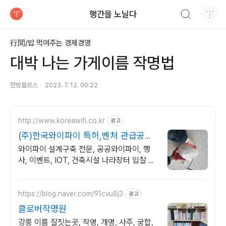
검색하기
행간을 노닐다
티스토리
行間/밥 먹여주는 경제경영
대박 나는 가게이름 작명법
한방블르스
2023. 7. 12. 00:22
http://www.koreawifi.co.kr
광고
(주)한국와이파이 특허,벤처 관급공사,
건설공사 가능
와이파이 설계구축 전문, 공공와이파이, 행
사, 이벤트, IOT, 건축시설 나라장터 입찰 가
능 기업, 성공사업의 지름길 와이파이 프리존
구축. 견적문의
https://blog.naver.com/91cvu8j3
광고
클로버작명원
강릉 이름 잘짓는곳, 작명, 개명, 사주, 궁합,