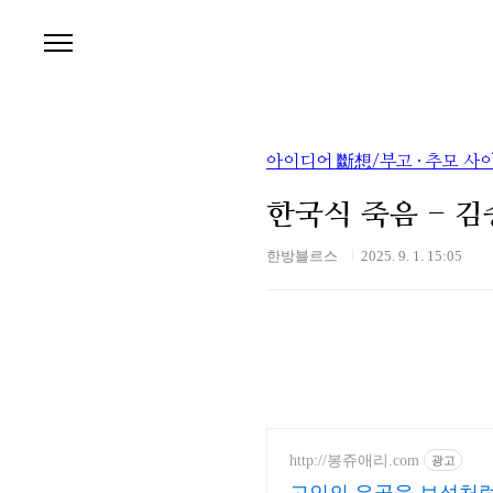
본문 바로가기
아이디어 斷想/부고 · 추모 사
한국식 죽음 - 
한방블르스
2025. 9. 1. 15:05
http://봉쥬애리.com
광고