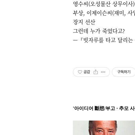
영수씨(오성물산 상무이사)
부상, 이제이슨씨(재미, 사업
장지 선산
그런데 누가 죽었다고?
—『빗자루를 타고 달리는 웃
공감
구독하기
'아이디어 斷想/부고 · 추모 