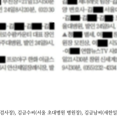
사장), 김금수씨(서울 초대병원 병원장), 김금남씨(새한일