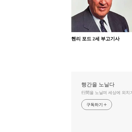
헨리 포드 2세 부고기사
행간을 노닐다
行間을 노닐며 세상에 외치
구독하기