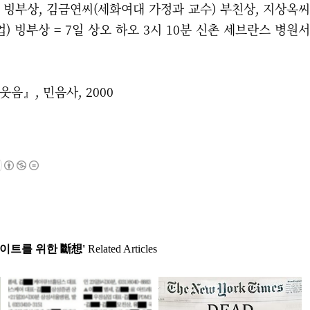
 빙부상, 김금연씨(세화여대 가정과 교수) 부친상, 지상옥씨
) 빙부상 = 7일 상오 하오 3시 10분 신촌 세브란스 병원서 발
음』, 민음사, 2000
사이트를 위한 斷想'
Related Articles