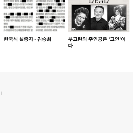
한국식 실종자 - 김승희
부고란의 주인공은 ‘고인’이
다
기