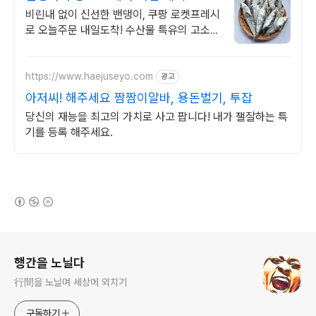
비린내 없이 신선한 밴댕이, 쿠팡 로켓프레시
로 오늘주문 내일도착! 수산물 특유의 고소함
과 쫄깃한 식감, 와우회원 무제한 무료배송으
로 만나보세요.
https://www.haejuseyo.com
광고
아저씨! 해주세요 짬짬이알바, 용돈벌기, 투잡
당신의 재능을 최고의 가치로 사고 팝니다! 내가 잴잘하는 특
기를 등록 해주세요.
(새창열림)
로그 정보
행간을 노닐다
行間을 노닐며 세상에 외치기
구독하기