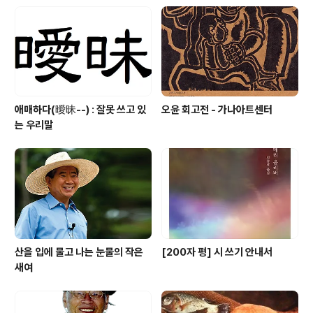
애매하다(曖昧--) : 잘못 쓰고 있
오윤 회고전 - 가나아트센터
는 우리말
산을 입에 물고 나는 눈물의 작은
[200자 평] 시 쓰기 안내서
새여