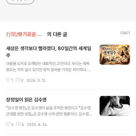
더보기
行間/향기로운 시와 소설
의 다른 글
세상은 생각보다 빨라졌다, 80일간의 세계일
주
글 내용
아동용 도서로 오해받는 대표적인 고전이다. 우리는 제목
정도는 익히 알고 있지만 정작 읽어본 기억은 희미하다. 어
쩌면 영화로 먼저 만났을지도 모른다.이야기의 얼개는 단
1
0
2026. 3. 12.
순하다. 멋진 신사 포그, 약간 우둔하지만 충직한 하인 파스
파르투, 우연처럼 등장하는 여인 아우다, 그리고 그들을 뒤
쫓으며 위기를 만들어내는 무능한 경찰 픽스. 이 네 인물이
장정일이 읽은 김수영
위기와 모험을 거쳐 우여곡절 끝에 런던으로 돌아온다. 세
글 내용
계일주는 당연히 80일 만에 성공한다. 서쪽에서 동쪽으로
『김수영 평전』은 김수영의 삶을 추적한 평전이고 『김수영,
여행하도록 하여 마지막 하루를 만들어내는 반전은 작가의
근대를 향한 모험』은 김수영 시에 관한 평론이다. 김수영은
풍부한 지식과 계산에서 나온 장치다. 물론 치밀한 포그라
① 일제시대 때 누구나 다 가담한 사회주의 운동이나 항일
면 이런 착각을 했을 리 없지만, 독자를 위한 장치라고 이해
2
5
2025. 8. 26.
운동 자체에 대해 무관심했다. ② 해방 후, 뒤늦게 사회주의
하는 편이 자연스럽다.포그는 런던 중심가 상류층 사교모
(좌익)월북 인사에 대한 콤플렉스에 시달린다. ③ 6.25라