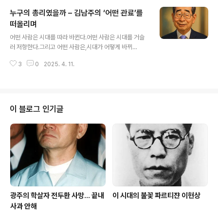
임인 개혁클럽의 회원이다. 돈도 있..
는 참상과 직면하자, 모든 이데올로기적 판단이 중지되고
누구의 총리였을까 – 김남주의 ‘어떤 관료’를
생존의 방법으로 남한을 택한다. ④ 휴전선이 고착되고 냉
전이 시작되자 사회주의에 대한 콤플렉스에 다시 시달린
떠올리며
글 내용
다.김수영은 ① 또는 ③과 같이 압도적인 현실 앞에서는 도
어떤 사람은 시대를 따라 바뀐다.어떤 사람은 시대를 거슬
피와 생존을 택하고, ② 또는 ④와 같이 상대적으로 유화적
러 저항한다.그리고 어떤 사람은,시대가 어떻게 바뀌
이고 과도기적인 공간에서는 과격한 자유주의자 내지 회의
든 그 자리에 그대로 남는다.한덕수는 그런 사람이다.군사
주의자가 된다. 김수영이 4.19에 왜 그토록 열광했는지의
3
0
2025. 4. 11.
정권이었든, 문민정부였든, 진보정권이든, 보수정권이든
비밀은 여기 있다. 4.19는..
늘 공직에 있었고, 늘 관료였다.마침내 윤석열 정권에서 다
시 총리가 되었다.처음엔 그게 대단한 경력처럼 보였다.경
험이 많고, 행정에 정통하고, 균형 잡힌 어조.하지만 시간
이 지나면서 알게 됐다.그의 일관됨은 국민을 향한 충성심
이 블로그 인기글
이 아니라권력을 향한 복무였다는 걸.어떤 관료 - 김남
주 관료에게는 주인이 따로 없다! 봉급을 주는 사람
이 그 주인이다! 개에게 개밥을 주는 사람이 그 주인이
듯 일제 말기에 그는 면서기로 채용되었다 남달리 매사
에 근면했기 때문이다 미군정 시기에 그는 군..
광주의 학살자 전두환 사망... 끝내
이 시대의 불꽃 파르티쟌 이현상
사과 안해