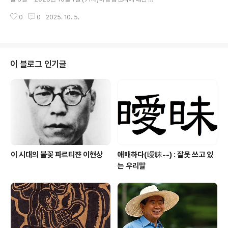
방향이 바뀌었다. 그 만남은 그녀를 세계 최고의 영장류학
기적 연구로 동물에 대한 인식을 바꾸었고 더 나아가 보호
자로 만드는 길로 이끌었다. 그녀가 관찰한 침팬지의 행동
0
0
2025. 10. 5.
활동을 촉발한 선구적 과학자1960년 말, 지금의 탄자니아
―..
곰베 국립공원 지역에서, 당시 26세였던 제인 구달은 두
가지 중요한 발견을 하여 야생 영장류 연구자로서의 이름
과 명성을 확립했다. 첫째는 침팬지들이 붉은 고기를 먹는
것을 관찰한 일이다. 그 이전까지 과학계의 통설은, 직접적
이 블로그 인기글
관찰 증거가 거의 없음에도 불구하고 침팬지는 초식성이라
는 것이었다. 그다음으로는 더욱 예기치 못한 행동을 목격
했다. 침팬지 수컷이 흙더미처럼 쌓인 흰개미 둥치 옆에 웅
크려 앉아, 긴 풀대 줄기를 정교하게 손질하여 유용한 탐침
..
이 시대의 불꽃 파르티쟌 이현상
애매하다(曖昧--) : 잘못 쓰고 있
는 우리말