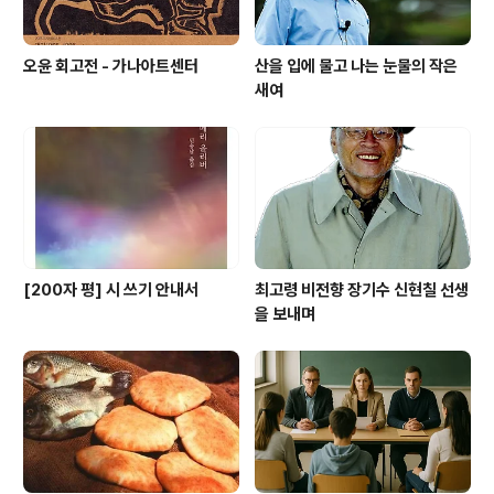
오윤 회고전 - 가나아트센터
산을 입에 물고 나는 눈물의 작은
새여
[200자 평] 시 쓰기 안내서
최고령 비전향 장기수 신현칠 선생
을 보내며