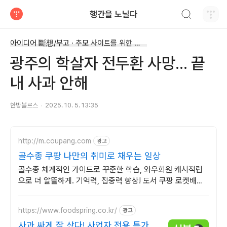
검색하기
행간을 노닐다
티스토리
아이디어 斷想/부고 · 추모 사이트를 위한 斷想
광주의 학살자 전두환 사망... 끝
내 사과 안해
한방블르스
2025. 10. 5. 13:35
http://m.coupang.com
광고
골수종 쿠팡 나만의 취미로 채우는 일상
골수종 체계적인 가이드로 꾸준한 학습, 와우회원 캐시적립
으로 더 알뜰하게. 기억력, 집중력 향상! 도서 쿠팡 로켓배송
으로 빠르게 시작해보세요.
https://www.foodspring.co.kr/
광고
사과 싸게 잘 샀다! 사업자 전용 특가