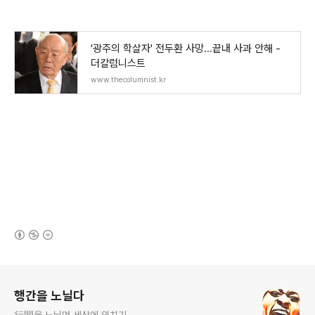
'광주의 학살자' 전두환 사망...끝내 사과 안해 -
더칼럼니스트
www.thecolumnist.kr
(새창열림)
로그 정보
행간을 노닐다
行間을 노닐며 세상에 외치기