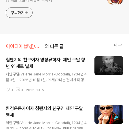
구독하기
더보기
아이디어 斷想/부고 · 추모 사이트를 위한 斷想
의 다른 글
침팬지의 친구이자 영장류학자, 제인 구달 향
년 91세로 별세
글 내용
제인 구달(Valerie Jane Morris-Goodall), 1934년 4
월 3일 ~ 2025년 10월 1일 (91세)그녀는 전 세계적 명성
을 통해 줄어드는 침팬지 개체와 환경 파괴의 위험을 세상
0
0
2025. 10. 5.
에 알렸다.제인 구달은 과학 교육을 전혀 받지 않았고, 대학
학위도 없었다. 23세 때 친구를 만나기 위해 케냐로 갈 돈
을 모았을 뿐이었다. 그녀는 런던에서 비서로 일했고, 때로
환경운동가이자 침팬지의 친구인 제인 구달
는 웨이트리스로 일했다. 어린 시절 읽은 『닥터 두리틀』과
『타잔』 소설 속 아프리카와 동물에 대한 낭만적 상상으로
별세
글 내용
마음이 들떠 있던 젊은 여성이었다.그러던 중 나이로비에
제인 구달(Valerie Jane Morris-Goodall), 1934년 4
서 세계적인 고인류학자 루이스 리키를 만나면서 인생의
월 3일 ~ 2025년 10월 1일 (91세)야생 침팬지에 대한 획