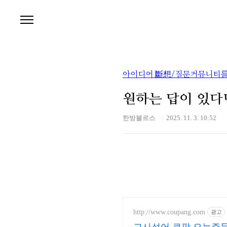
본문 바로가기
아이디어 斷想/질문커뮤니티를
원하는 답이 있다
한방블르스
2025. 11. 3. 10:52
http://www.coupang.com
광고