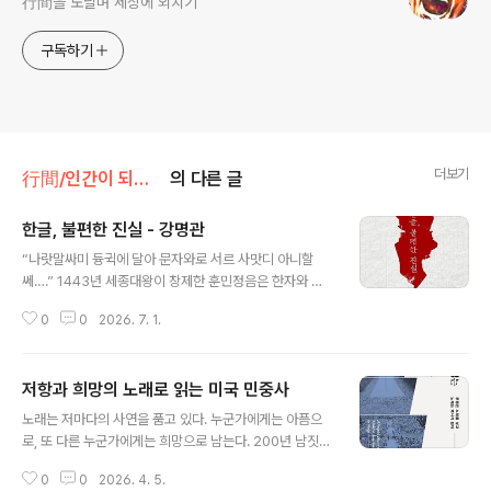
行間을 노닐며 세상에 외치기
구독하기
더보기
行間/인간이 되기 위한 인문
의 다른 글
한글, 불편한 진실 - 강명관
글 내용
“나랏말싸미 듕귁에 달아 문자와로 서르 사맛디 아니할
쎄….” 1443년 세종대왕이 창제한 훈민정음은 한자와 말
이 달라 의사소통에 어려움을 겪던 백성의 현실을 해결하
0
0
2026. 7. 1.
기 위해 탄생한 문자다. 『한글, 불편한 진실』은 ‘어리석은
백성’이 과연 이 문자 덕분에 삶을 바꿀 수 있었는가라는 질
문에서 출발한다. 세종이 직접 쓴 어제서문과 다양한 언해
저항과 희망의 노래로 읽는 미국 민중사
본, 사료를 바탕으로 ‘애민’과 ‘훈민’의 실상을 추적한다. 당
글 내용
시에는 책과 종이가 귀해 글 자체가 백성에게는 사치에 가
노래는 저마다의 사연을 품고 있다. 누군가에게는 아픔으
까웠으며, 세종 역시 문자를 만들었을 뿐 백성의 언로를 충
로, 또 다른 누군가에게는 희망으로 남는다. 200년 남짓한
분히 열어주지는 않았다고 말한다. 한글 창제 이후에도 일
미국의 근현대사는 자본주의의 역사와 맞닿아 있고, 그 자
반 백성을 대상으로 문자 교육을 체계적으로 시행한 흔적
0
0
2026. 4. 5.
본주의는 수많은 희생과 저항 위에 서 있다. 지금까지 유지