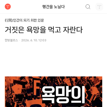
검색하기
행간을 노닐다
티스토리
行間/인간이 되기 위한 인문
거짓은 욕망을 먹고 자란다
한방블르스
2026. 6. 10. 12:03