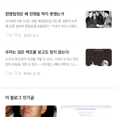
은 거의 없었다는 점도 지적한다. 한글의 보급이 민중의 삶
되고 있는 이유 또한 그 피의 역사에 기대고 있다. 이 책은
을 곧바로 바꾸기보다 왕권 중심의..
‘노래’를 통해 그 역사를 보여준다. 거대한 서사가 아니라
뮌헨협정은 왜 전쟁을 막지 못했는가
미시사의 시선으로 미국의 근현대사와 자본주의를 입체적
글 내용
으로 드러낸다.이야기는 기차에서 시작한다. 철도는 미국
1938년 9월 30일, 네빌 체임벌린은 헤스톤 공항에 도착
의 압축성장을 이끈 기반이었고, 그 위에서 사람은 일하고
해 군중 앞에서 협정문을 흔들었다. “이것이 우리 시대의
버티며 노래했다. 노동요는 그렇게 태어났다. 아픔과 고통,
평화!” 그는 “독일에서 명예로운 평화를 가져왔다”고 말했
차별을 견디기 위한 방식으로. 그러나 그 노래는 거기서 멈
0
0
2026. 4. 1.
고, 이 장면은 BBC를 통해 영국 전역으로 퍼져나갔다. 불
추지 않는다. 아픔을 기록하던 소리는 서로를 묶는 목소리
과 20년 전 끝난 제1차 세계대전의 상처를 기억하던 그는
로 변해간다. 버티기 위한 노래..
어떤 대가를 치르더라도 전쟁만은 피하고 싶었다.아돌프
우리는 검은 백조를 보고도 믿지 않는다
히틀러는 1933년 권력을 잡았다. 프랑스는 위협을 느꼈지
글 내용
만 영국은 독일을 달래려 했다. 1936년 독일은 라인란트
누구나 자신만의 의견을 가질 수 있다. 그러나 누구도 자신
에 군을 진주시켰고, 1938년에는 오스트리아를 병합했다.
만의 사실을 가질 수 없다. —마이클 스펙터 과학은 스스로
영국과 프랑스는 대응하지 않았다. 베르사유 조약은 사실
를 부정하는 방식으로 앞으로 나아간다. 우리는 그것을 종
상 무력화됐고, 행동이 없는 항의는 아무 의미도 없었다. 히
0
0
2026. 3. 31.
종 잊는다.백 마리의 백조가 모두 희다 해도, 단 한 마리의
틀러는 다음 목표를 꺼냈다. 주데텐란트였다. 독일계 주민
검은 백조가 나타나는 순간 그 가설은 무너진다. 과학은 바
이 많다는 이유였다. 그는..
로 그 한 마리를 기다리는 태도다. 틀릴 가능성을 전제하고,
틀렸음을 인정할 준비를 하는 일. 그래서 과학은 언제나 미
완이다. 완성된 진리가 아니라, 진리에 가까워지려는 과정
이 블로그 인기글
이다.문제는 과학이 인간의 손을 거칠 때 시작된다. 과학은
객관성과 중립성을 전제로 하지만, 연구를 하는 사람은 결
국 인간이다. 명성, 돈, 권력. 이 모든 것이 개입하는 순간 과
학은 방향을 잃는다. 그럴 때 과학은 더 이상 질문하는 체계