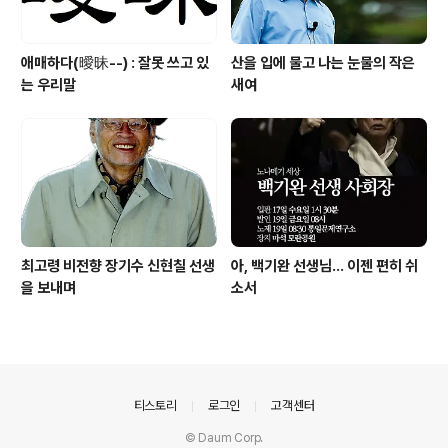
애매하다(曖昧--) : 잘못 쓰고 있
산을 입에 물고 나는 눈물의 작은
는 우리말
새여
최고령 비전향 장기수 신현칠 선생
아, 백기완 선생님... 이젠 편히 쉬
을 보내며
소서
의안내
티스토리
로그인
고객센터
© Daum Corp.