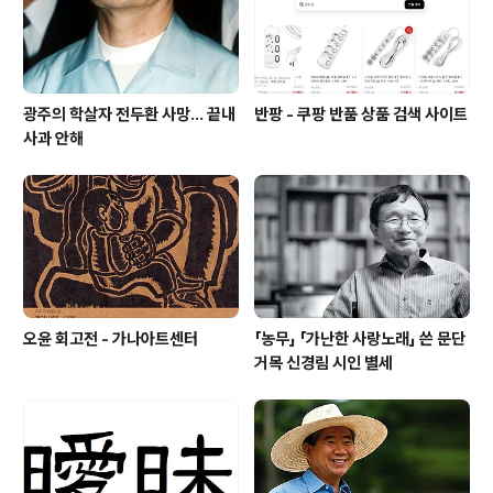
가 아니..
광주의 학살자 전두환 사망... 끝내
반팡 - 쿠팡 반품 상품 검색 사이트
사과 안해
오윤 회고전 - 가나아트센터
「농무」 「가난한 사랑노래」 쓴 문단
거목 신경림 시인 별세