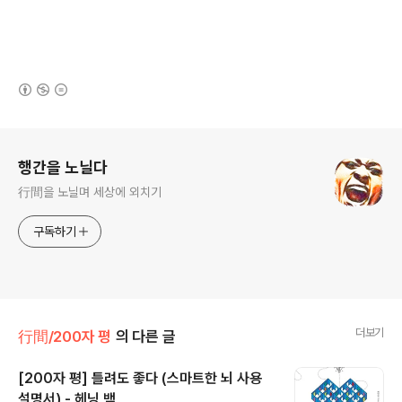
(새창열림)
로그 정보
행간을 노닐다
行間을 노닐며 세상에 외치기
구독하기
더보기
行間/200자 평
의 다른 글
[200자 평] 틀려도 좋다 (스마트한 뇌 사용
설명서) - 헤닝 백