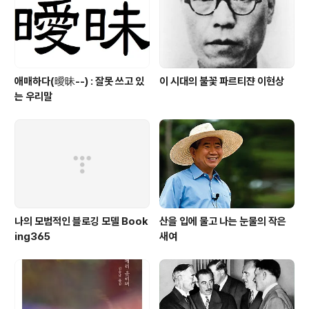
애매하다(曖昧--) : 잘못 쓰고 있
이 시대의 불꽃 파르티쟌 이현상
는 우리말
나의 모범적인 블로깅 모델 Book
산을 입에 물고 나는 눈물의 작은
ing365
새여