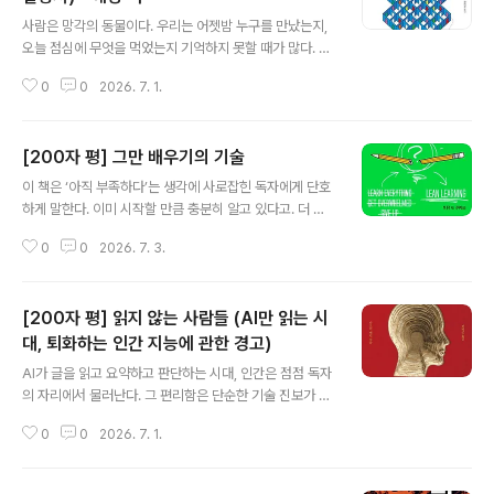
글 내용
사람은 망각의 동물이다. 우리는 어젯밤 누구를 만났는지,
오늘 점심에 무엇을 먹었는지 기억하지 못할 때가 많다. 그
래서 가끔 내 자신이 알츠하이머인가 걱정하기도 한다. 이
0
0
2026. 7. 1.
런 걱정이 전혀 필요 없다. 그러면서 우리의 뇌가 우리를 더
똑똑하게 만들기 위해서 일부러 기억하지 않는 것이라는
다소 재미있는 주장이다. 왜 틀리고 잊어버리는 것이 좋은
[200자 평] 그만 배우기의 기술
지, 왜 잊어버릴수록 더 똑똑해지는지 알 수 있다. —틀려
글 내용
도 좋다 (스마트한 뇌 사용설명서), 헤닝 백, 알에이치코리
이 책은 ‘아직 부족하다’는 생각에 사로잡힌 독자에게 단호
아, 2019
하게 말한다. 이미 시작할 만큼 충분히 알고 있다고. 더 많
은 영감과 지식은 삶을 풍요롭게 하기보다 오히려 산만하
0
0
2026. 7. 3.
게 만들 수 있으며, 배움에 대한 집착은 실행을 미루는 가장
세련된 핑계가 되기 쉽다. 저자는 호기심에도 가지치기가
필요하다고 말하며, 혼자 똑똑해지는 고립에서 벗어나 실
[200자 평] 읽지 않는 사람들 (AI만 읽는 시
제 행동으로 나아가라고 권한다. 마지막 메시지는 분명하
다. 만물박사가 되려는 환상을 버리고, 배움을 멈출 때 비로
대, 퇴화하는 인간 지능에 관한 경고)
글 내용
소 성취가 시작된다는 사실을 받아들이라는 요청이다. 시
AI가 글을 읽고 요약하고 판단하는 시대, 인간은 점점 독자
작을 미뤄 온 사람에게 이 책은 마지막 학습서가 될 가능성
의 자리에서 물러난다. 그 편리함은 단순한 기술 진보가 아
이 크다. —그만 배우기의 기술 (딱 필요한 만큼만 배워서
니다. 읽기를 건너뛰는 습관은 정보를 빠르게 얻도록 돕지
바로 써먹는 실행의 법칙), 팻 플리
0
0
2026. 7. 1.
만, 의심하고 공감하며 오래 사유하는 힘까지 약하게 만든
다. 문제는 매체가 아니라 직접 읽는 경험의 소멸이다. AI가
대신 읽어 준 문장을 자신의 이해로 착각하는 순간, 인간은