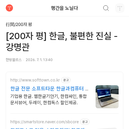
검색하기
행간을 노닐다
티스토리
行間/200자 평
[200자 평] 한글, 불편한 진실 -
강명관
한방블르스
2026. 7. 1. 13:40
http://www.softtown.co.kr
광고
한글 전문 소프트타운 한글과컴퓨터 공
식 파트너
기업용 한글. 웹한글기안기, 한컴싸인, 통합
문서뷰어, 두레이, 한컴독스 할인제공.
https://smartstore.naver.com/sbcore
광고