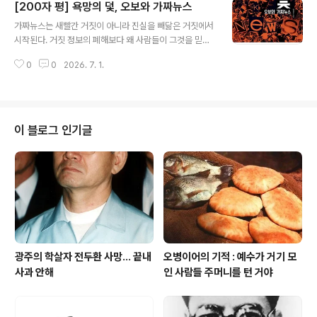
[200자 평] 욕망의 덫, 오보와 가짜뉴스
효율이라는 이름으로 사고를 AI에 맡긴다. 읽기는 낡은 취
글 내용
미가 아니다. 스스로 판단하는 능력을 지키기 위해 끝까지
가짜뉴스는 새빨간 거짓이 아니라 진실을 빼닮은 거짓에서
포기해서는 안 되는 인간의 훈련이다. —읽지 않는 사람들
시작된다. 거짓 정보의 폐해보다 왜 사람들이 그것을 믿고
(AI만 읽는 시대, 퇴화하는 인간 지능에 관한 경고), 나오미
싶어 하는지, 욕망이 어떻게 진실을 압도하는지를 추적한
배런, 웅진지식하우스, 2026—아시아경제
0
0
2026. 7. 1.
다. 다만 책이 던지는 질문은 독자에게만 향하지 않는다. 진
실을 가리는 것은 타인의 욕망만이 아니라 자신의 욕망일
수도 있다는 사실을 끝내 되묻는다. —욕망의 덫 오보와 가
짜뉴스 (왜 우리는 거짓에 포획되는가), 양상우, 인물과사
상사, 2026
이 블로그 인기글
광주의 학살자 전두환 사망... 끝내
오병이어의 기적 : 예수가 거기 모
사과 안해
인 사람들 주머니를 턴 거야