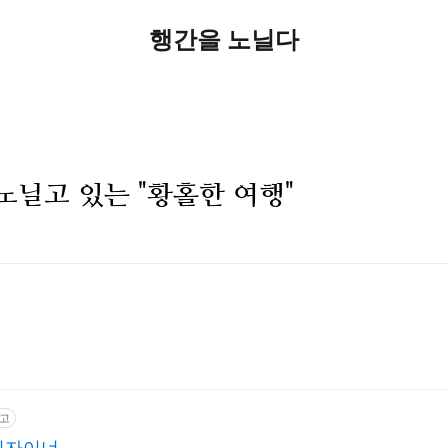
행간을 노닐다
노닐고 있는 "황홀한 여행"
고