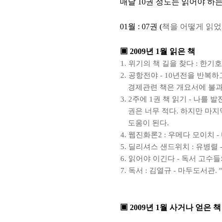
매달 10권 정도는 읽어야 하는
01월 : 07권 (
책을 어떻게 읽었나 -
▣ 2009년 1월 읽은 책
위기의 책 길을 찾다
: 한기호
공항전야 - 10년전을 반복
경제관련 책은 개요서에 불과
2주에 1권 책 읽기
- 나를 발
권은 너무 적다. 하지만 마지막
도움이 된다.
웹진화론2
: 우메다 모이치 
딜리셔스 샌드위치
: 유병렬
읽어야 이긴다
- 독서 고수들
독서
: 김열규 - 마두도서관.
▣ 2009년 1월 사거나 얻은 책