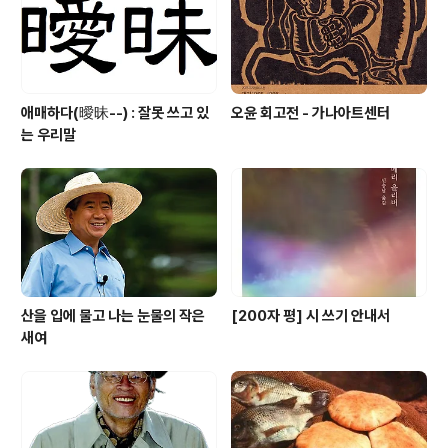
애매하다(曖昧--) : 잘못 쓰고 있
오윤 회고전 - 가나아트센터
는 우리말
산을 입에 물고 나는 눈물의 작은
[200자 평] 시 쓰기 안내서
새여