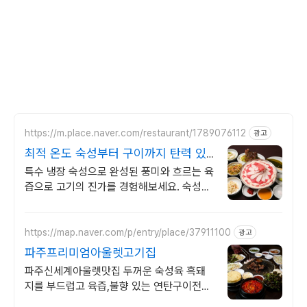
https://m.place.naver.com/restaurant/1789076112
광고
최적 온도 숙성부터 구이까지 탄력 있
는 고기 식감의 미학
특수 냉장 숙성으로 완성된 풍미와 흐르는 육
즙으로 고기의 진가를 경험해보세요. 숙성으
로 빚은 고품격 한 점을 맛보세요!
https://map.naver.com/p/entry/place/37911100
광고
파주프리미엄아울렛고기집
파주신세계아울렛맛집 두꺼운 숙성육 흑돼
지를 부드럽고 육즙,불향 있는 연탄구이전문
점