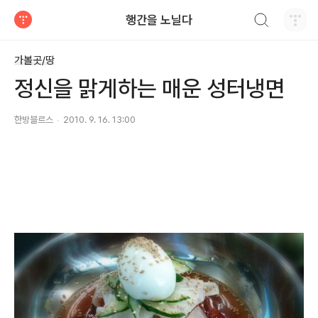
검색하기
행간을 노닐다
티스토리
가볼곳/땅
정신을 맑게하는 매운 성터냉면
한방블르스
2010. 9. 16. 13:00