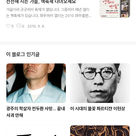
선선해 지는 가을, 책축제 다녀오세요
이 있으면 알려주시길. 덧붙임. 이글의 원전이 어떤 이유로
글 내용
작성했는지 모르지만 가본 곳이 별로 없다는 것이 안타깝
가을이라 곳곳에서 축제가 열립니다. 그중에서 매년 열리
다. 더불어 더 많은 냉면집을 알았으면 좋겠다. 맛있는 냉면
는 책축제가 있습니다. 파주에서 열리는 2010 파주출판도
이 있으면 더 좋지아니한가! 출처 : 유명한 냉면집 59곳....
시 가을책잔치와 홍대앞에서 열리는 제 6회 서울 와우북
1.낙성대역 5번출구 - 황태구이 냉면 전문점 낙성대역 5번
5
0
2010. 9. 4.
페스티벌이 있습니다. 일자는 9/10 ~ 12일까지입니다. 한
출구, 마을버스(6번이나 6-1)를 타고 삼거리 전에 내리면
데 올해는 열리는 날이 같습니다. 비록 주최하는 곳은 다르
(..
지만 책축제에는 출판사가 참가해야 하는데 양쪽으로 분산
된다면 효과가 크리 크지 않을 것이라 생각됩니다. 물론 출
판사가 둘 중에서 하나를 선택할 수도 있겠지요. 파주출판
이 블로그 인기글
단지에 있는 업체만 파주책축제에 참가할 수도 있을 것이
라 생각됩니다. 멀리 떨어진 곳도 아니니 주최측이 협의를
하여 일정을 조정하는 것이 더 많은 방문객이 올 수 있는 환
경의 첫걸음이라 생각합니다. 자신만 생각 할 것이 아니라
상대방도 인정하고 조율하는 것이 옳..
광주의 학살자 전두환 사망... 끝내
이 시대의 불꽃 파르티쟌 이현상
사과 안해