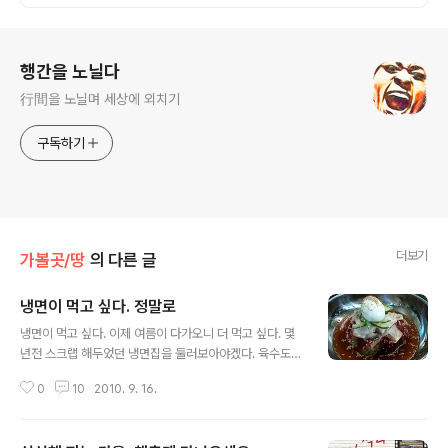
로그 정보
행간을 노닐다
行間을 노닐며 세상에 외치기
구독하기
더보기
가볼곳/땅
의 다른 글
냉면이 먹고 싶다. 정말로
글 내용
냉면이 먹고 싶다. 이제 여름이 다가오니 더 먹고 싶다. 몇
년전 스크랩 해두었던 냉면집을 둘러보아야겠다. 육수도
고기로 만드니 어서 빨리 먹어 보아야겠다. 수입고기가 오
0
10
2010. 9. 16.
기전에 .. 냉면도 못 먹는다니 안타깝다. 난 냉면이 좋다. 쫄
낏한 면발이 좋다. 먹어 본 곳도 있고 가보지 못한 곳도 있
다. 아~~~ 냉면이 먹고 싶다. 이제 먹으러 가보자. 다른곳