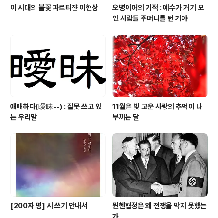
이 시대의 불꽃 파르티쟌 이현상
오병이어의 기적 : 예수가 거기 모
인 사람들 주머니를 턴 거야
애매하다(曖昧--) : 잘못 쓰고 있
11월은 빛 고운 사랑의 추억이 나
는 우리말
부끼는 달
[200자 평] 시 쓰기 안내서
뮌헨협정은 왜 전쟁을 막지 못했는
가