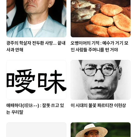
광주의 학살자 전두환 사망... 끝내
오병이어의 기적 : 예수가 거기 모
사과 안해
인 사람들 주머니를 턴 거야
애매하다(曖昧--) : 잘못 쓰고 있
이 시대의 불꽃 파르티쟌 이현상
는 우리말