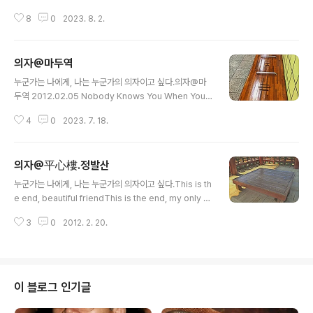
이궁리 저궁리에 세월만 흐른다이랴 가자 어허야 어서가자
8
0
2023. 8. 2.
어허야간밤에 꿈이 좋아 고향에 갔건만깨어보니 허사로다
깨어보니 타향이로다이랴 가자 어허야 어서가자 어허야이
랴 가자 어허야 어서가자 어허야
의자@마두역
글 내용
누군가는 나에게, 나는 누군가의 의자이고 싶다.의자@마
두역 2012.02.05 Nobody Knows You When Your
e Down and Out - Nina SimonOnce I lived the lif
4
0
2023. 7. 18.
e of a millionaire,Spent all my money, I just did n
ot care.Took all my friends out for a good time,
Bought bootleg whiskey, champagne and wine.
의자@平心樓.정발산
Then I began to fall so low,Lost all my good frie
글 내용
nds, I did not have nowhere to go.I get my hand
누군가는 나에게, 나는 누군가의 의자이고 싶다.This is th
s on a dollar again,I’m gonna hang on to it..
e end, beautiful friendThis is the end, my only fri
endThe end of our elaborate plansThe end of e
3
0
2012. 2. 20.
verything that standsThe endNo safety or surpr
iseThe endI'll never look into your eyes againC
an you picture what will beSo limitless and free
Desperately in need of some stranger's handIn
a desperate landLost in a Roman wilderness of
이 블로그 인기글
painAnd all the children are insa..