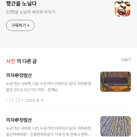
행간을 노닐다
行間을 노닐며 세상에 외치기
구독하기
더보기
사진
의 다른 글
의자@정발산
글 내용
누군가는 나에게, 나는 누군가의 의자이고 싶다. 의자@정
발산 2012.02.11빈 의자 - 장재남
1
1
2023. 8. 9.
의자@정발산
글 내용
누군가는 나에게, 나는 누군가의 의자이고 싶다. 의자@정
발산마부타령 - 신중현하루살이 이내 신세 언제나 면하나