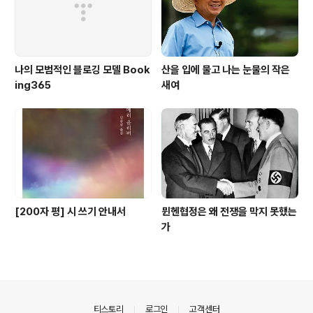
나의 모범적인 블로깅 모델 Book
산을 입에 물고 나는 눈물의 작은
ing365
새여
[200자 평] 시 쓰기 안내서
뮌헨협정은 왜 전쟁을 막지 못했는
가
의안내
티스토리
로그인
고객센터