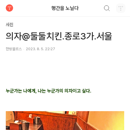
검색하기
행간을 노닐다
티스토리
사진
의자@둘둘치킨.종로3가.서울
한방블르스
2023. 8. 5. 22:27
누군가는 나에게, 나는 누군가의 의자이고 싶다.