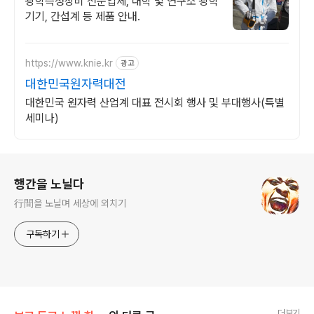
광학측정장비 전문업체, 대학 및 연구소 광학
기기, 간섭계 등 제품 안내.
https://www.knie.kr
광고
대한민국원자력대전
대한민국 원자력 산업계 대표 전시회 행사 및 부대행사(특별
세미나)
로그 정보
행간을 노닐다
行間을 노닐며 세상에 외치기
구독하기
더보기