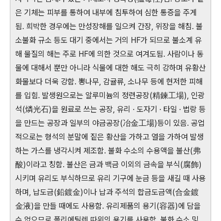
은 기체는 피부를 통하여 내부에 침투하여 심한 통증을 주게
됨. 희박한 경우에는 만성장해를 일으켜 간장, 위장을 해침. 불
소불화 규소 등도 대기 중에서는 거의 HF가 되므로 불소계 유
해 물질의 해는 주로 HF에 의한 것으로 여겨도됨. 사람이나 동
물에 대해서 뿐만 아니라 식물에 대한 해도 극히 강하며 유황산
화물보다 더욱 강함. 뽕나무, 감귤류, 소나무 등에 현저한 피해
를 입힘. 발생원으로는 알루미늄의 정련공장(精鍊工場), 인광
석(燐光石)을 원료로 쓰는 공장, 유리 · 도자기 · 타일 · 법랑 등
을 만드는 공장과 일부의 야금공장(冶金工場)등이 있음. 공업
적으로는 형석의 분말에 짙은 황산을 가하고 열을 가하여 발생
하는 가스를 냉각시켜 제조함. 불화 수소의 수용액을 불산(弗
酸)이라고 칭함. 불산은 금과 백금 이외의 금속을 부식(腐飾)
시키며 유리도 부식하므로 유리 기구에 눈금 등을 새길 때 사용
하며, 납도금(鉛鍍金)이나 납과 주석의 합금도금액(合金鍍
金液)을 만들 때에도 사용함. 유리제품의 용기(容器)에 담을
수 없으므로 폴리에틸렌 따위의 용기를 사용함. 불화 수소 및