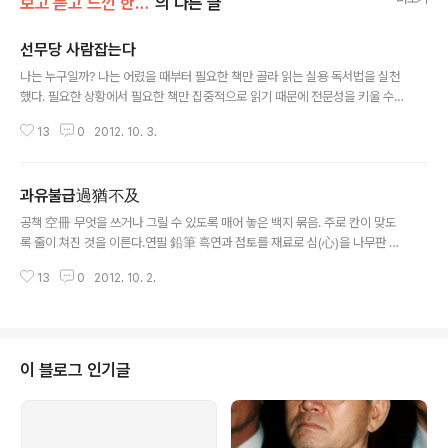
보고 듣고 느낀 한마디
의 다른 글
선무당 사람잡는다
글 내용
나는 누구일까? 나는 어렸을 때부터 필요한 책만 골라 읽는 실용 독서법을 실천
했다. 필요한 상황에서 필요한 책만 집중적으로 읽기 때문에 전문성을 키울 수
있었다. 여러 분야를 가리지 않고 읽는 다독파는 특정 분야의 전문가가 되기 어
13
0
2012. 10. 3.
렵다. 나처럼 특정 분야를 파고드는 실용 독서법은 전문가가 되기에 좀 더 유리
하다. 나는 성공하려면 한 분야에서 최고가 되라고 말한다. 책을 읽더라도 이 책
저 책 뒤적이는 어중간한 책 읽기가 아니라 특정 분야의 책을 집중해서 읽는 확
과유불급過猶不及
실한 책 읽기를 해야 해당 분야에서 최고가 될 수 있다. 나는 필요한 책만 골라
글 내용
빠르게 읽는 속독파이다. 속독은 많은 분량의 책을 순식간에 읽는다. 나는 속독
공책 空冊 무엇을 쓰거나 그릴 수 있도록 매어 놓은 백지 묶음. 주로 칸이 맞도
할 수밖에 없는 상황이었다. 아동기와 학창 시절에는 온종일 어머니를 돕느라,
록 줄이 쳐진 것을 이른다.연필 鉛筆 흑연과 점토를 재료로 심(心)을 나무판 속
대학 때는 새..
에 넣은 만든 필기도구. 1565년에 영국에서 처음으로 만들었다.볼펜 잉크가 들
13
0
2012. 10. 2.
어 있는 가느다란 대롱 끝에 붙은 단단하고 작은 볼이 회전하면서 잉크를 뽑아
내어 글씨가 써지도록 되어 있는 필기구. 조선 시대와 고려 시대에도 외국어가
있었다. 몽골 원나라가 우리를 침략했을 때도 그들의 문화와 음식 그리고 말이
우리 생활에 깊숙이 들어왔다. 한참 지나 지금 그들의 말과 문화 그리고 음식이
우리화하여 우리 고유 것이 되었다. 조선 시대도 이와 별반 다르지 않다. 지금은
이 블로그 인기글
그때보다 더욱더 교류가 많고 자고 일어나면 새로운 게 생겨난다. 외국에서 만
들어져 들어온..