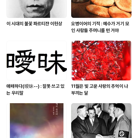
이 시대의 불꽃 파르티쟌 이현상
오병이어의 기적 : 예수가 거기 모
인 사람들 주머니를 턴 거야
애매하다(曖昧--) : 잘못 쓰고 있
11월은 빛 고운 사랑의 추억이 나
는 우리말
부끼는 달