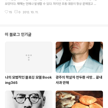
가장 먼저 생각난 책이 헨리 페트로스키의 《연필》이다. 바
모양이다. 재해는 언제나 발생할 수 있다. 하지만 초동 대응이 항상 문제였고 그
로 신청했다. 신청할 때는 수급 성공률이 40%라고 기억하
보다도 일어나지 않아도 될 인재라는 게 더 큰 문제이다. 비단 이것으로 끝나지
는데 오늘 다시 해보니 26%라고 나오는데 차이를 모르겠
15
0
2012. 10. 11.
않는다는 데 더 큰 문제가 있다. 원자력의 안정성은 보장되니 핵발전소는 안전
다. 수급 성공률이 어떻게 구성되는 걸까? 가격은 최종 판
하다고 홍보한다. 하지만 일본 핵발전소의 예를 보면 인재가 아니더라도 자연재
매하는 가격 기준으로 ..
해에는 인간은 나약한 존재이다. 백번 양보해 한국에는 일본과 같은 자연재해는
일어나지 않는다고 하자. "기계로 움직여지는 세계는 기계를 다루는 한 사람의
마음가짐에 의해 수많은 인명의 생사가 결정된다."라는 박노자의 말이 더 가슴
이 블로그 인기글
에 다가온다. 불화 수소[弗化水素, hydrogen fluoride] 자극적인 냄새가 있
는 기체로서..
나의 모범적인 블로깅 모델 Book
광주의 학살자 전두환 사망... 끝내
ing365
사과 안해