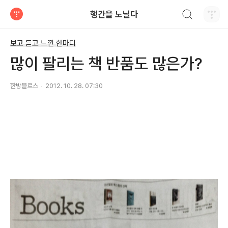
검색하기
행간을 노닐다
티스토리
보고 듣고 느낀 한마디
많이 팔리는 책 반품도 많은가?
한방블르스
2012. 10. 28. 07:30