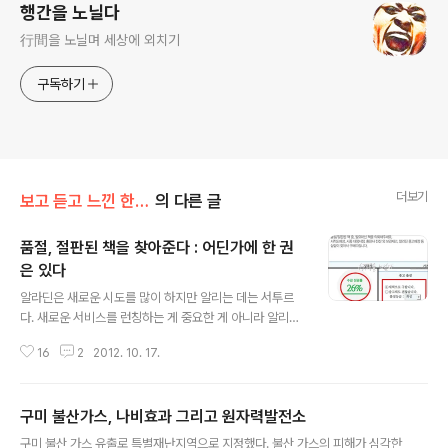
행간을 노닐다
行間을 노닐며 세상에 외치기
구독하기
더보기
보고 듣고 느낀 한마디
의 다른 글
품절, 절판된 책을 찾아준다 : 어딘가에 한 권
은 있다
글 내용
알라딘은 새로운 시도를 많이 하지만 알리는 데는 서투르
다. 새로운 서비스를 런칭하는 게 중요한 게 아니라 알리고
사용하게 해야 기존 고객은 물론이고 그 서비스로 신규 고
16
2
2012. 10. 17.
객 유치에도 도움이 될 터인데 활용에 서투르다. 품절, 절판
된 책을 찾아준다. 서적도매상, 시중 대형서점, 출판사 전산
외 보관재고, 알라딘 중고매장 등 샅샅이 찾아서 구해준다.
구미 불산가스, 나비효과 그리고 원자력발전소
"어딘가에 한 권은 있다."라는 카피가 멋지다. 이는 알라딘
글 내용
에서 새로 오픈한 서비스 품절센터이다. 이 서비스를 보고
구미 불산 가스 유출로 특별재난지역으로 지정했다. 불산 가스의 피해가 심각한