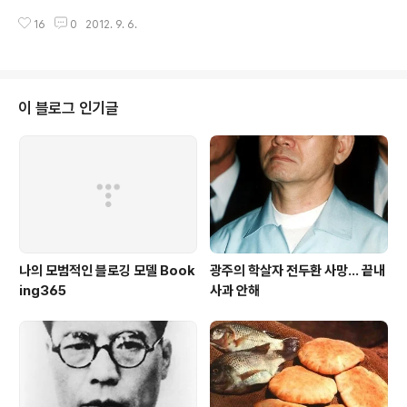
권위와 역사를 자랑하는" 문학상의 주인공 김동인은 친일
권에 관한 문제가 그 하나이고 글의 진위를 알 수 없다. 저
반민족행위자이다. 문학적 업적이 아무리 크다 해도 그의
16
0
2012. 9. 6.
작권이야 책에서 인용하지 않는다면 운신의 폭이 있다. 하
친일행위를 덮을 수 없다. 조선일보의 동인문학상 소개 중
지만 잘못된 글이 퍼져 당연시되는 것은 큰 문제다. "인생
일부이다. 국내 최고의 권위와 역사를 자랑하는 동인..
은 5분의 연속이다." 라는 제목으로 인터넷에 떠도는 글이
다. 아마도 'OO 편지' 같은 메일링 업체에서 만든 글이 아
닐까. 누가 작성했는지 모르지만 사연이 있는 이야기이다.
이 블로그 인기글
죽음을 눈앞에 두고 많은 생각을 하는데 기적적으로 살아
나 새로운 삶을 살게 된다. 더구나 위대한 작품을 남겨 톨스
토이와 비견되는 대문호가 되었다. 그의 이름은 도스토예
프스키이다. 읽는 이가 감동하기에 부족함이 없다. 비록 그
의 작품은 읽어보지 않았어..
나의 모범적인 블로깅 모델 Book
광주의 학살자 전두환 사망... 끝내
ing365
사과 안해