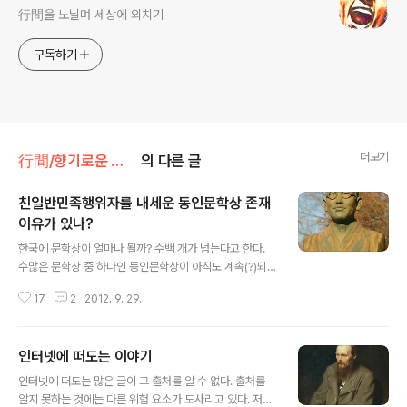
行間을 노닐며 세상에 외치기
구독하기
더보기
行間/향기로운 시와 소설
의 다른 글
친일반민족행위자를 내세운 동인문학상 존재
이유가 있나?
글 내용
한국에 문학상이 얼마나 될까? 수백 개가 넘는다고 한다.
수많은 문학상 중 하나인 동인문학상이 아직도 계속(?)되
고 있다. 지금은 조선일보의 주관이지만 처음 제정될 당시
17
2
2012. 9. 29.
는 의문사로 세간에 오르내리는 장준하의 잡지 사상계이
다. 친일반민족행위자인 김동인을 내세운 문학상을 만들었
을까. 이를 보면 친일행위에 관한 인식이 부족했음을 보여
인터넷에 떠도는 이야기
준다. 동인문학상은 김동인의 삶처럼 파란만장하다. 사상
글 내용
계에서 시행하다가 십몇 년을 건너뛰고 동서문화사를 거쳐
인터넷에 떠도는 많은 글이 그 출처를 알 수 없다. 출처를
조선일보에서 지금까지 시행하고 있다. 자칭 "국내 최고의
알지 못하는 것에는 다른 위험 요소가 도사리고 있다. 저작