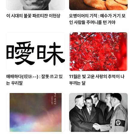
이 시대의 불꽃 파르티쟌 이현상
오병이어의 기적 : 예수가 거기 모
인 사람들 주머니를 턴 거야
애매하다(曖昧--) : 잘못 쓰고 있
11월은 빛 고운 사랑의 추억이 나
는 우리말
부끼는 달