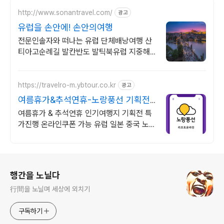
http://www.sonantravel.com/
광고
유럽을 손안에! 손안의여행
전문인솔자와 떠나는 유럽 단체배낭여행 산
티아고순례길 발칸반도 발틱북유럽 지중해
여행 유럽을 손안에! 발칸반도 북유럽 지중해
남부유럽 동유럽 세미팩제공
https://travelro-m.ybtour.co.kr
광고
여름휴가&추석연휴-노랑풍선 기획전
특가 진행
여름휴가 & 추석연휴 인기여행지 기획전 특
가진행 온라인쿠폰 가능 유럽 일본 중국 노랑
풍선 여행사 온라인 특가전
로그 정보
행간을 노닐다
行間을 노닐며 세상에 외치기
구독하기