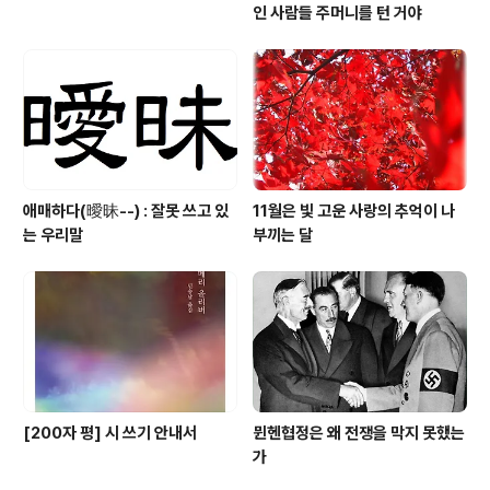
인 사람들 주머니를 턴 거야
애매하다(曖昧--) : 잘못 쓰고 있
11월은 빛 고운 사랑의 추억이 나
는 우리말
부끼는 달
[200자 평] 시 쓰기 안내서
뮌헨협정은 왜 전쟁을 막지 못했는
가