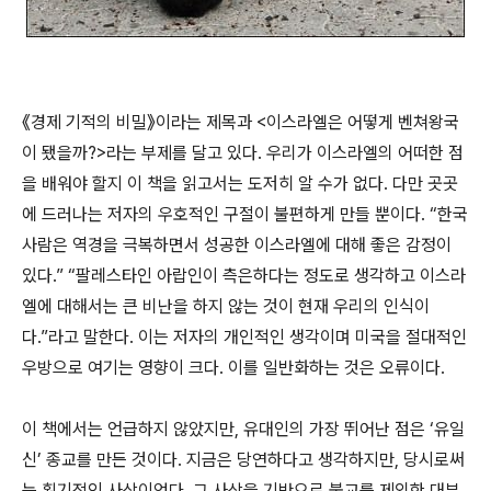
《경제 기적의 비밀》이라는 제목과 <이스라엘은 어떻게 벤쳐왕국
이 됐을까?>라는 부제를 달고 있다. 우리가 이스라엘의 어떠한 점
을 배워야 할지 이 책을 읽고서는 도저히 알 수가 없다. 다만 곳곳
에 드러나는 저자의 우호적인 구절이 불편하게 만들 뿐이다. “한국
사람은 역경을 극복하면서 성공한 이스라엘에 대해 좋은 감정이
있다.” “팔레스타인 아랍인이 측은하다는 정도로 생각하고 이스라
엘에 대해서는 큰 비난을 하지 않는 것이 현재 우리의 인식이
다.”라고 말한다. 이는 저자의 개인적인 생각이며 미국을 절대적인
우방으로 여기는 영향이 크다. 이를 일반화하는 것은 오류이다.
이 책에서는 언급하지 않았지만, 유대인의 가장 뛰어난 점은 ‘유일
신’ 종교를 만든 것이다. 지금은 당연하다고 생각하지만, 당시로써
는 획기적인 사상이었다. 그 사상을 기반으로 불교를 제외한 대부