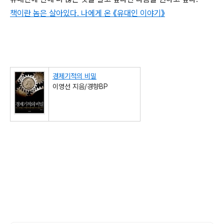
책이란 놈은 살아있다. 나에게 온 《유대인 이야기》
경제기적의 비밀
이영선 지음/경향BP