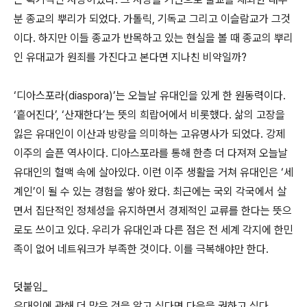
분 종교의 뿌리가 되었다. 가톨릭, 기독교 그리고 이슬람교가 그것
이다. 하지만 이들 종교가 반목하고 있는 현실을 볼 때 종교의 뿌리
인 유대교가 원죄를 가진다고 본다면 지나친 비약일까?
‘디아스포라(diaspora)’는 오늘날 유대인을 있게 한 원동력이다.
‘흩어진다’, ‘산재한다’는 뜻의 희랍어에서 비롯했다. 삶의 고장을
잃은 유대인이 이산과 방랑을 의미하는 고유명사가 되었다. 강제
이주의 슬픈 역사이다. 디아스포라를 통해 한층 더 다져져 오늘날
유대인의 혈맥 속에 살아있다. 이런 이주 생활을 거쳐 유대인은 ‘세
계인’이 될 수 있는 경험을 쌓아 왔다. 최근에는 국외 각국에서 살
면서 집단적인 정체성을 유지하면서 경제적인 교류를 한다는 뜻으
로도 쓰이고 있다. 우리가 유대인과 다른 점은 전 세계 각지에 한민
족이 없어 네트워크가 부족한 것이다. 이를 극복해야만 한다.
덧붙임_
유대인에 관해 더 많은 것을 알고 싶다면 다음을 권하고 싶다.