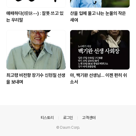
애매하다(曖昧--) : 잘못 쓰고 있
산을 입에 물고 나는 눈물의 작은
는 우리말
새여
최고령 비전향 장기수 신현칠 선생
아, 백기완 선생님... 이젠 편히 쉬
을 보내며
소서
의안내
티스토리
로그인
고객센터
© Daum Corp.