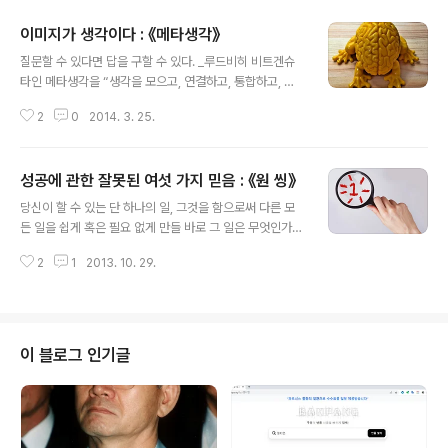
이미지가 생각이다 : 《메타생각》
글 내용
질문할 수 있다면 답을 구할 수 있다. _루드비히 비트겐슈
타인 메타생각을 “생각을 모으고, 연결하고, 통합하고, 확
장하고, 통제하는 최상위 생각”이며, “꾸준한 연습을 통해
2
0
2014. 3. 25.
익숙해진다면 생각의 각도를 마음대로 조절하는 생각의 메
타물질을 얻는 셈”이라 한다. ‘생각의 점화장치’가 메타생
각이라고 하지만, 책을 읽은 지금 무엇이 ‘메타생각’인지 확
성공에 관한 잘못된 여섯 가지 믿음 : 《원 씽》
실하게 모르겠다. 다만 그것이 무엇이든 ‘다르게 보면 다르
글 내용
게 생각할 수 있다’는 것은 알 수 있다. 아이가 어릴 때 덧셈
당신이 할 수 있는 단 하나의 일, 그것을 함으로써 다른 모
에 관해 이야기를 하곤 했다. 99+99 는 얼마인가. 198이
든 일을 쉽게 혹은 필요 없게 만들 바로 그 일은 무엇인가?
라고 쉽게 말하지 못한다. 다르게 생각하면 100+100-1-
저자가 말하는 것은 간단하고 명료하다. “한 가지에 집중하
1 = 198이 된다. 98+98은 200-4를 하면 196이 된다.
2
1
2013. 10. 29.
라.” 즉 ‘단 하나’, ‘One Thing’이다. “가장 근본적인 핵심
더하기를 빼기로 생각하면 조금 쉽게 계산할 수 있다. 조..
은 자신만의 ‘단 하나’를 찾아내고 그것을 위해 노력해야 한
다.”는 점을 강조한다. 즉, “성공의 핵심에는 ‘단 하나’가 자
리잡고 있다. 바로 그 단 하나가 탁월한 성과를 이끌어 내는
시작점이다.” ‘소중한 것 먼저하라’를 연상하게 한다. 수 많
이 블로그 인기글
은 일이 있지만 그중에서 가장 소중한 것을 먼저하고 그 다
음에 소중한 것을 하면 된다는 것과 많은 것 중 ‘단 하나’ 만
을 생각하고 그것에 집중하라는 말은 어딘가 닮아 보인다.
하지만 다른 듯, 닮은 듯한 이야기이지만 ..