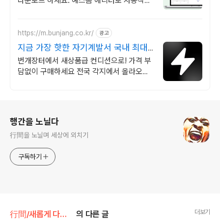
다운로드 하세요. 예스폼 에디터로 자동작성!
모바일에서도 가능
https://m.bunjang.co.kr/
광고
지금 가장 핫한 자기계발서 국내 최대
브랜드 중고거래
번개장터에서 새상품급 컨디션으로! 가격 부
담없이 구매하세요 전국 각지에서 올라오는
전국구 최다 상품 매일 10만 개 이상의 신규
상품 업로드
로그 정보
행간을 노닐다
行間을 노닐며 세상에 외치기
구독하기
더보기
行間/새롭게 다시 태어나는 자기개발
의 다른 글