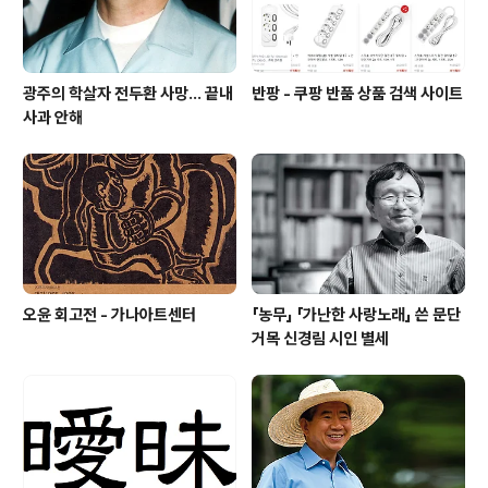
광주의 학살자 전두환 사망... 끝내
반팡 - 쿠팡 반품 상품 검색 사이트
사과 안해
오윤 회고전 - 가나아트센터
「농무」 「가난한 사랑노래」 쓴 문단
거목 신경림 시인 별세