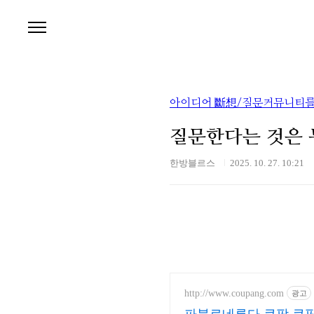
본문 바로가기
아이디어 斷想/질문커뮤니티를
질문한다는 것은 
한방블르스
2025. 10. 27. 10:21
http://www.coupang.com
광고