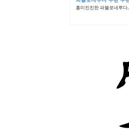
파블로네루다 쿠팡 쿠
흥미진진한 파블로네루다, 