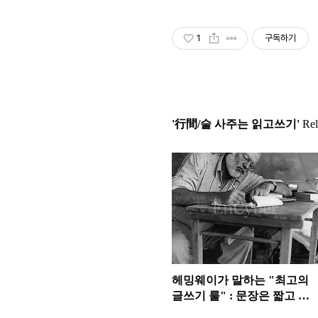
1
구독하기
'行間/술 사주는 읽고쓰기'
Rela
헤밍웨이가 말하는 "최고의
글쓰기 룰" : 문장은 짧고 힘
차게