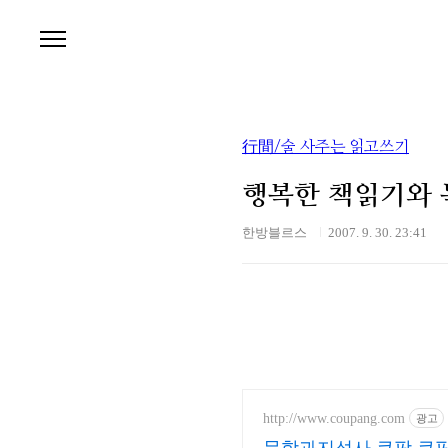
본문 바로가기
行間/술 사주는 읽고쓰기
행복한 책읽기와
한방블르스
2007. 9. 30. 23:41
http://www.coupang.com
광고