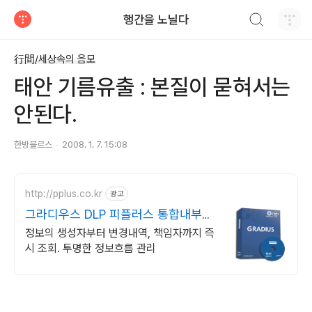
검색하기
행간을 노닐다
티스토리
行間/세상속의 음모
태안 기름유출 : 본질이 묻혀서는
안된다.
한방블르스
2008. 1. 7. 15:08
http://pplus.co.kr
광고
그라디우스 DLP 피플러스 통합내부정
보유출방지 솔루션
정보의 생성자부터 변경내역, 책임자까지 즉
시 조회. 투명한 정보흐름 관리