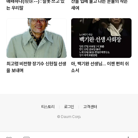
애매하다(曖昧--) : 잘못 쓰고 있
산을 입에 물고 나는 눈물의 작은
는 우리말
새여
최고령 비전향 장기수 신현칠 선생
아, 백기완 선생님... 이젠 편히 쉬
을 보내며
소서
의안내
티스토리
로그인
고객센터
© Daum Corp.