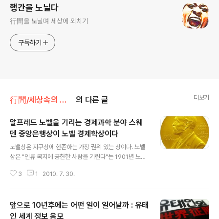
행간을 노닐다
行間을 노닐며 세상에 외치기
구독하기
더보기
行間/세상속의 음모
의 다른 글
알프레드 노벨을 기리는 경제과학 분야 스웨
덴 중앙은행상이 노벨 경제학상이다
글 내용
노밸상은 지구상에 현존하는 가장 권위 있는 상이다. 노벨
상은 "인류 복지에 공헌한 사람을 기린다"는 1901년 노벨
의 유언에 따라 물리학, 화학, 의학, 문학, 평화 5개 부문에
3
1
2010. 7. 30.
수여했다. (노벨상도 그놈들의 술책이라는 음모론의 주장
도 많다. 하지만 여기서는 잠시 접어두자.) 우리가 살펴보고
자 하는 것은 노벨 경제학상이다. 1961년 스웨덴 중앙은행
앞으로 10년후에는 어떤 일이 일어날까 : 유태
창립 300주년 기념 사업의 하나로 노벨 경제학상이 만들
어졌다. 실제 명칭은 "알프레드 노벨을 기념하는 스웨덴 중
인 세계 정보 음모