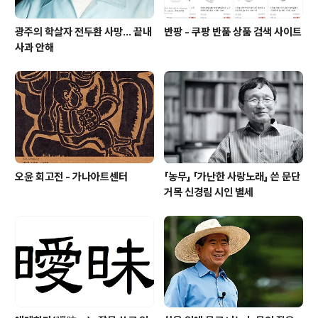
광주의 학살자 전두환 사망... 끝내
반팡 - 쿠팡 반품 상품 검색 사이트
사과 안해
오윤 회고전 - 가나아트센터
「농무」 「가난한 사랑노래」 쓴 문단
거목 신경림 시인 별세