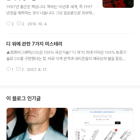
글 내용
앙은행 경제학상(Nobel Memorial Prize in Economi
1987년 출간된 책입니다. 책에는 10년후 세계, 즉 1997
c Sciences)"이라는 긴 이름이다. 재원도 스웨덴 중앙은
년경을 예측하는 것이 나옵니다. 그냥 음모론으로 취부하
행 300주년 기금에서 조달된다. 하지만 현재 노벨 경제학
기엔 너무나 정확한 예측을 하고 있습니다. 전에 없었던 외
상은 사회과학 분야에 주어지는 거의 유일한 상이라는 지
2
2
2010. 10. 4.
국의 거대자본 진출로 일류기업이 위태로와진다 갑자기 회
위..
사의 이름이 바뀌는 초대형 매수에 의한 기업점령의 시대
영원한 취직이란 옛말이고, 완전히 회사 시스템이 달라진
디 워에 관한 7가지 미스테리
다 옛사람들은 한없이 뒤쳐지게 되며, 자녀들은 완전히 변
글 내용
해 가고 있다 돈의 가치가 격변하고 오늘날의 중류의식 같
▲컴퓨터그래픽(CG)은 100% 국산기술? '디 워'의 최대 미덕은 100% 토종기
은 것은 완전히 소용이 없어져 버린다 1989년에는 대규모
술로 CG를 구현했다는 점. 바로 이게 관객과 네티즌들의 애국심에 불을 질렀
의 식량 공황이... 찬찬히 하나씩 살펴보면 거의 정확하게
다. 오랜기간 많은 돈을 투자해서 일궈낸 기술인 만큼 우리가 지켜줘야 한다는
예측하고 있습니다. 헤지펀드와 IMF을 앞세운 거대자본이
1
2
2007. 8. 17.
논리였다. 그러나 일부에선 회의론이 일었다. 100% 토종기술이란 말 자체가
쓰나미처럼 밀려왔습니다. 그들이 외환위기를 맞이한 기업
앞뒤가 맞지 않는다는 것. 즉, CG 구현을 위한 소프트웨어나 하드웨어 다수가
들을 사냥해 회사의 이름, 주인이 바뀌..
외국제품이라는 주장이다. 반면에 CG를 구현하는 사람(슈퍼바이징)쪽에 무게
를 두는 입장에선 6년이라는 시간이면 개발이 가능한 시간이고, 수많은 개발자
들이 노하우를 공유했다면 이 점을 높이 사야 할 것이라고 설명하고 있다.소프
이 블로그 인기글
트웨어나 하드웨어를 외국제품이라 100% 토종 기술이 아니라고 하는 것은 그
말 자체가 어패가 있다..