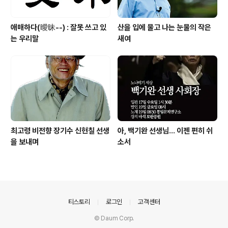
애매하다(曖昧--) : 잘못 쓰고 있
산을 입에 물고 나는 눈물의 작은
는 우리말
새여
최고령 비전향 장기수 신현칠 선생
아, 백기완 선생님... 이젠 편히 쉬
을 보내며
소서
의안내
티스토리
로그인
고객센터
© Daum Corp.