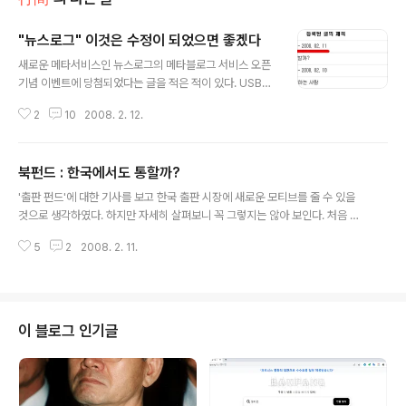
"뉴스로그" 이것은 수정이 되었으면 좋겠다
글 내용
새로운 메타서비스인 뉴스로그의 메타블로그 서비스 오픈
기념 이벤트에 당첨되었다는 글을 적은 적이 있다. USB를
경품으로 받았기(아직이지만)때문에 그에 상응하는 뭔가를
2
10
2008. 2. 12.
하는 것이 도리라 생각되었다. 아무것도 하지않았다는 죄
책감에 몇가지 잡다한 사항을 적어본다. 마이페이지에 들
어가면 "삭제불가"라는 것이 보인다. 한순간 놀랐다. 무슨
북펀드 : 한국에서도 통할까?
이유로 삭제를 허용하지 않는 것인지 궁금했다. 답은 간단
글 내용
하다. "나도 한마디"란 댓글이 달린 것이다. 댓글이 달린글
'출판 펀드'에 대한 기사를 보고 한국 출판 시장에 새로운 모티브를 줄 수 있을
은 삭제를 허용하지 않는다. 내 생각에는 삭제는 허용하고
것으로 생각하였다. 하지만 자세히 살펴보니 꼭 그렇지는 않아 보인다. 처음 작
댓글은 남겨두는 것이 좋지 않을까 한다. "삭제된 글입니
성한 글. 보고 듣고 느낀 한마디 - 2008. 02. 10 출판계에서는 처음(?)인 ‘펀드
다"란 메세지와 함께. 그런데 더 큰 불편을 느낀 것은 그것
5
2
2008. 2. 11.
식 출판’ 한국서도 먹힐까? 한국에서도 ‘에이지식 펀드 출판’이 가능할까? 만일
이 아니다. 리스트에서 바로 갈 수 있는 링크가 없다는 점이
성공을 한다면 예전(?) 영화 시장처럼 새로운 모티브가 될 가능성이 높다. 에이
다. 왜 "삭제불가"인지를 찾는데..
지21은 그동안 대부분의 책을 ‘펀드 출판’ 방식으로 내왔다. 책의 기획개요를 미
리 설명한 뒤 이에 공감한 투자자들한테서 돈을 모으는 방식이다. 물론 이익이
나면 분배한다. 일본책을 한국어로 출판할 때는 일본인 투자자를, 한국책을 일
이 블로그 인기글
본어로 낼 때는 한국인 투자자를 모았다. 여러 나라로 기동성 있게 사업무..