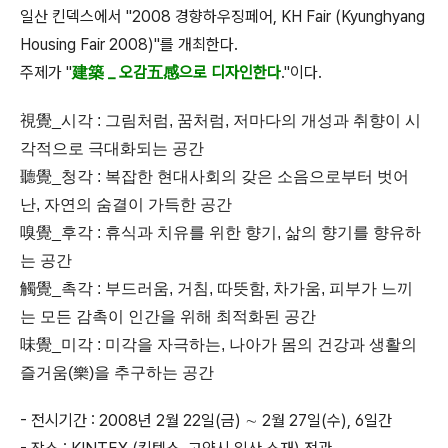
일산 킨덱스에서 "
2008 경향하우징페어, KH Fair (Kyunghyang
Housing Fair 2008)"를 개최한다.
주제가 "
建築 _ 오감五感으로 디자인한다
."이다.
視覺_시각 : 그림처럼, 꿈처럼, 저마다의 개성과 취향이 시
각적으로 극대화되는 공간
聽覺_청각 : 복잡한 현대사회의 갖은 소음으로부터 벗어
난, 자연의 숨결이 가득한 공간
嗅覺_후각 : 휴식과 치유를 위한 향기, 삶의 향기를 향유하
는 공간
觸覺_촉각 : 부드러움, 거침, 따뜻함, 차가움, 피부가 느끼
는 모든 감촉이 인간을 위해 최적화된 공간
味覺_미각 : 미각을 자극하는, 나아가 몸의 건강과 생활의
즐거움(樂)을 추구하는 공간
- 전시기간 : 2008년 2월 22일(금) ∼ 2월 27일(수), 6일간