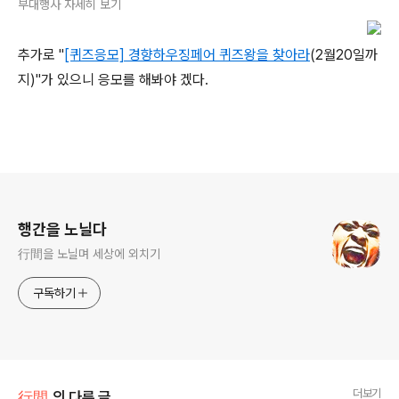
부대행사 자세히 보기
추가로 "
[퀴즈응모] 경향하우징페어 퀴즈왕을 찾아라
(2월20일까
지)"가 있으니 응모를 해봐야 겠다.
로그 정보
행간을 노닐다
行間을 노닐며 세상에 외치기
구독하기
더보기
行間
의 다른 글