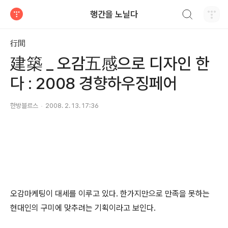
검색하기
행간을 노닐다
티스토리
行間
建築 _ 오감五感으로 디자인 한
다 : 2008 경향하우징페어
한방블르스
2008. 2. 13. 17:36
오감마케팅이 대세를 이루고 있다. 한가지만으로 만족을 못하는
현대인의 구미에 맞추려는 기획이라고 보인다.