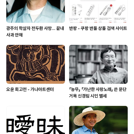
광주의 학살자 전두환 사망... 끝내
반팡 - 쿠팡 반품 상품 검색 사이트
사과 안해
오윤 회고전 - 가나아트센터
「농무」 「가난한 사랑노래」 쓴 문단
거목 신경림 시인 별세