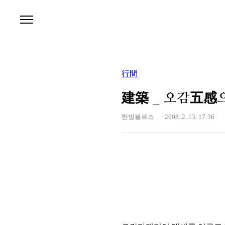
본문 바로가기
行間
建築 _ 오감五感으
한방블르스
2008. 2. 13. 17:36