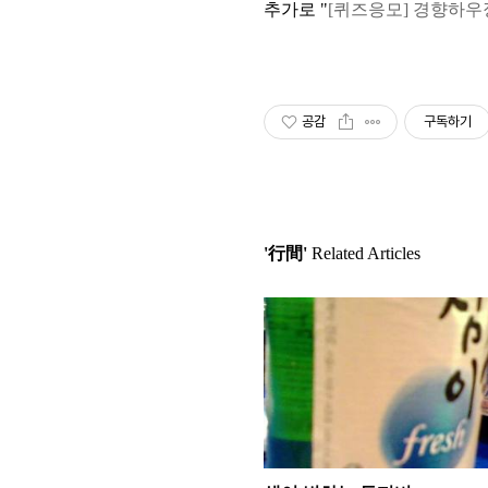
추가로 "
[퀴즈응모] 경향하
공감
구독하기
'行間'
Related Articles