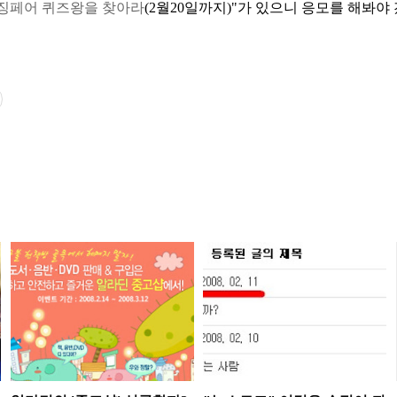
우징페어 퀴즈왕을 찾아라
(2월20일까지)"가 있으니 응모를 해봐야 