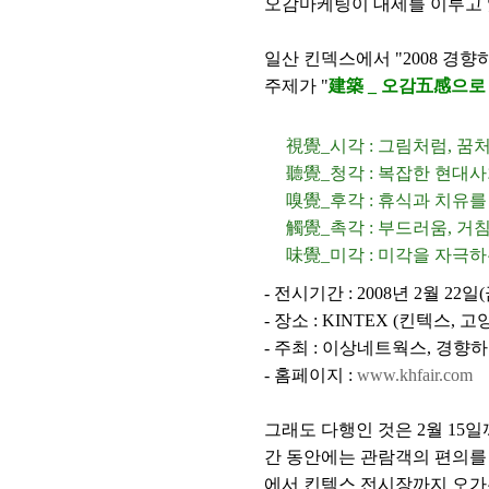
오감마케팅이 대세를 이루고 
일산 킨덱스에서 "
2008 경향하우
주제가 "
建築 _ 오감五感으
視覺_시각 : 그림처럼, 
聽覺_청각 : 복잡한 현대
嗅覺_후각 : 휴식과 치유를
觸覺_촉각 : 부드러움, 거
味覺_미각 : 미각을 자극하
- 전시기간 : 2008년 2월 22일(
- 장소 : KINTEX (킨텍스,
- 주최 : 이상네트웍스, 경향
- 홈페이지 :
www.khfair.com
그래도 다행인 것은 2월 15
간 동안에는 관람객의 편의를 
에서 킨텍스 전시장까지 오가