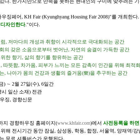
있다. 한가지만으로 만족을 못하는 현대인의 구미에 맞추려는 기
징페어, KH Fair (Kyunghyang Housing Fair 2008)"를 개최한다.
로 디자인한다
."이다.
꿈처럼, 저마다의 개성과 취향이 시각적으로 극대화되는 공간
사회의 갖은 소음으로부터 벗어난, 자연의 숨결이 가득한 공간
 위한 향기, 삶의 향기를 향유하는 공간
침, 따뜻함, 차가움, 피부가 느끼는 모든 감촉이 인간을 위해 최적
는, 나아가 몸의 건강과 생활의 즐거움(樂)을 추구하는 공간
금) ∼ 2월 27일(수), 6일간
 고양시 일산 소재) 전관
하우징, 경향신문
일까지 경향하우징 홈페이지(
www.khfair.com
)에서
사전등록을 하면
위해 전시기간 동안 잠실, 삼성동, 학동, 합정, 서울역, 양재역/
는 무료 셔틀버스가 운행된다.