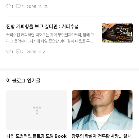
에 대한 자세를 다시금 생각하게 하였다. 가장 중요한 것은
1
2
2008. 11. 17.
애정을 가지고 끊임없이 왜?라는 질문을 하면서 찾는 것이
다. 사진이란 무엇인가 사람들의 시선을 멈추게 하는 사진
을 찍는 사진작가가 되기 위해서는 우선 다음과 같은 질문
진향 커피향을 보고 싶다면 : 커피수첩
을 자신에게 끊임없이 던져야 한다. "나는 왜 사진을 찍으
글 내용
려 하는가?" "나는 어떻게 찍으려 하는가?" "나는 무엇을
커피수첩 커피하면 떠오르는 것이 무엇일까? 커피, 담배 그
찍으려 하는가?" 사진이 우리의 정신을 진정 자유롭고 풍
리고 음악이다. 거기에 제일 중요한 것이 같이 마음을 두고
요롭게 만들 때, 우리는 행복과 만족감을 느끼게 된다. 사진
함께 할 수 있는 친구나 연인이다. 이들을 전부 아우를 수
이란 무엇인가? 우리네 삶을 총체적으로 이해하고 싶다면
1
2
2008. 11. 6.
있는 것은 진향 커피향기다. 소망이 무엇이냐고 말하면 '에
사진을 보라. 사진은 다양한 앵글로 모든 사물의 본질을 꿰
쁜 처자와 멋진 음악이 흘러나오는 타방(? 다방이 아니다)
뜷어 보고 있기 때문이다. 사..
에 마주 앉아 커피를 마시며 담소를 나누고 싶다'고 말하고
싶다. 이렇듯 커피는 사람, 음악 그리고 대화를 동반한다.
사람과 사람을 묶어주는 매개체인 것이다. 저자가 전국을
이 블로그 인기글
다니며 커피 향기가 그득한 곳곳을 적어 놓았다. 그 중 몇
곳은 가 본 곳이고 그들 중 몇 곳은 동의하고 몇 곳은 저자
의 생각과 다른 곳도 있다. 하지만 전반적으로 커피를 사랑
하여 커피점(다방이라는 말이 정감있다.)을 하는 사람들의
이야기를 담았다...
나의 모범적인 블로깅 모델 Book
광주의 학살자 전두환 사망... 끝내