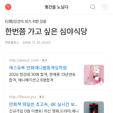
검색하기
행간을 노닐다
티스토리
行間/인간이 되기 위한 인문
한번쯤 가고 싶은 심야식당
한방블르스
2008. 11. 20. 00:42
http://anisu2.com/
광고
에스유투 만화애니웹툰게임학원
2026 청강대 30명 합격, 한예종 13년연속
합격, 애니메이션고 8명합격
http://filesun.pro
광고
만화책 파일썬 초고속, 4K 실시간 보
기!
신규가입 0원 이벤트! 최신 영화,드라마,애니