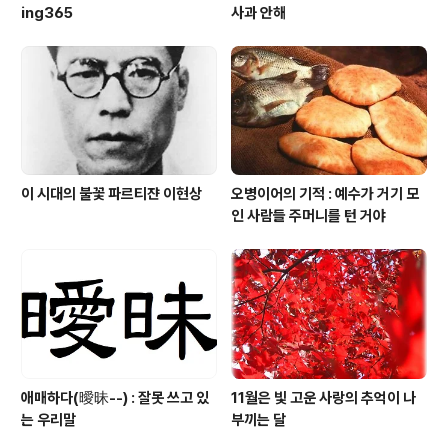
ing365
사과 안해
이 시대의 불꽃 파르티쟌 이현상
오병이어의 기적 : 예수가 거기 모
인 사람들 주머니를 턴 거야
애매하다(曖昧--) : 잘못 쓰고 있
11월은 빛 고운 사랑의 추억이 나
는 우리말
부끼는 달