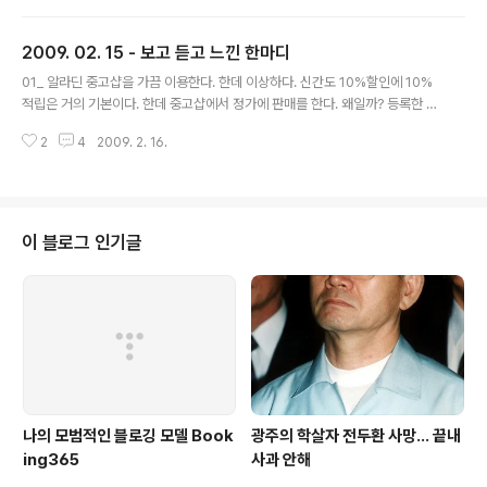
자의 말과 같이 관계되었던 소프트뱅크는 도의적인 책임이 있는 것은 아닐까.
대학생 마케터가 봉인가? - 피플투 前 대표 김도연씨에게 쓰는 글 덧_ 2009. 0
2009. 02. 15 - 보고 듣고 느낀 한마디
2. 21 추가 서명덕 기자님에게... - 김도연이 이 글을 작성한 후에 보았다. 망해
글 내용
본 나로써는 충분히 이해가 가는 부분이다. 풍림화산님의 글을 보니 서기자의
01_ 알라딘 중고샵을 가끔 이용한다. 한데 이상하다. 신간도 10%할인에 10%
글에 달린 댓글을 보지 못하여 간과한 내용이 있다. 아마도 다시 작..
적립은 거의 기본이다. 한데 중고샵에서 정가에 판매를 한다. 왜일까? 등록한 이
유는 이벤트 때문인가? 02_ 올블로그에서 베타테스트중인 위드블로그가 있다.
2
4
2009. 2. 16.
블코의 리뷰룸과 유사하다. 베타테스터가 되어 책을 여러권 받았다. 처음에는
못느끼던 점이 있다. 위드블로그의 로그인화면은 로그인 버튼보다 회원가입의
버튼이 크다. 왜일까? 공간이 남아 어쩔 수 없었나? 일반적이지않다. 일반적인
것이 꼭 옳거나 좋은 것은 아니지만 사용자를 생각하면다면 고려해 볼 필요가
있다. 03_ 좋은 글의 조건은 무엇인가? 어떤 주장을 하려고 한다면 근거가 충실
이 블로그 인기글
해야 한다. 사례를 언급할 때도 그것이 풍부해야 한다. 그래야 힘이 느껴진다. 또
한 말하는 목..
나의 모범적인 블로깅 모델 Book
광주의 학살자 전두환 사망... 끝내
ing365
사과 안해