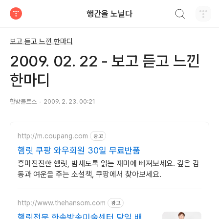
검색하기
행간을 노닐다
티스토리
보고 듣고 느낀 한마디
2009. 02. 22 - 보고 듣고 느낀
한마디
한방블르스
2009. 2. 23. 00:21
http://m.coupang.com
광고
햄릿 쿠팡 와우회원 30일 무료반품
흥미진진한 햄릿, 밤새도록 읽는 재미에 빠져보세요. 깊은 감
동과 여운을 주는 소설책, 쿠팡에서 찾아보세요.
http://www.thehansom.com
광고
햄릿전문 한솜방송미술센터 당일 배송