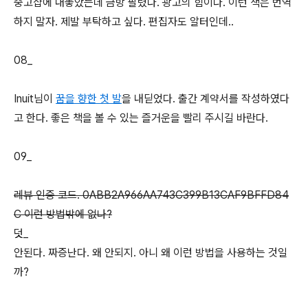
중고샵에 내놓았는데 금방 팔렸다. 광고의 힘이다. 이런 책은 번역
하지 말자. 제발 부탁하고 싶다. 편집자도 알터인데..
08_
Inuit님이
꿈을 향한 첫 발
을 내딛었다. 출간 계약서를 작성하였다
고 한다. 좋은 책을 볼 수 있는 즐거운을 빨리 주시길 바란다.
09_
레뷰 인증 코드. 0ABB2A966AA743C399B13CAF9BFFD84
C 이런 방법밖에 없나?
덧_
안된다. 짜증난다. 왜 안되지. 아니 왜 이런 방법을 사용하는 것일
까?