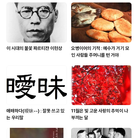
이 시대의 불꽃 파르티쟌 이현상
오병이어의 기적 : 예수가 거기 모
인 사람들 주머니를 턴 거야
애매하다(曖昧--) : 잘못 쓰고 있
11월은 빛 고운 사랑의 추억이 나
는 우리말
부끼는 달