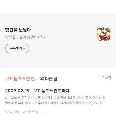
로그 정보
행간을 노닐다
行間을 노닐며 세상에 외치기
구독하기
더보기
보고 듣고 느낀 한마디
의 다른 글
2009. 02. 19 - 보고 듣고 느낀 한마디
글 내용
01_ 오늘 본 웃긴 이야기. 두 죄수가 감방에 앉아 대화를 나누던 중 한 명이 상대
방에게 물었다. "당신 2주 후에 출소하잖소. 나가서 착실하게 살 거요, 아니면
다시 정계로 돌아갈 거요?"웃어야 하나. 울어야 하나. 02_ 피플투, 한국형 벤처
2
2
2009. 2. 20.
모럴해저드? 상금 지급않고 잠적 충격을 보니 한심한 생각이 든다. 더불어 서기