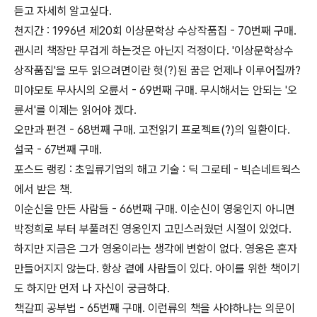
듣고 자세히 알고싶다.
천지간 : 1996년 제20회 이상문학상 수상작품집 - 70번째 구매.
괜시리 책장만 무겁게 하는것은 아닌지 걱정이다. '이상문학상수
상작품집'을 모두 읽으려면이란 헛(?)된 꿈은 언제나 이루어질까?
미야모토 무사시의 오륜서 - 69번째 구매. 무시해서는 안되는 '오
륜서'를 이제는 읽어야 겠다.
오만과 편견 - 68번째 구매. 고전읽기 프로젝트(?)의 일환이다.
설국 - 67번째 구매.
포스드 랭킹 : 초일류기업의 해고 기술 : 딕 그로테 - 빅슨네트웍스
에서 받은 책.
이순신을 만든 사람들 - 66번째 구매. 이순신이 영웅인지 아니면
박정희로 부터 부풀려진 영웅인지 고민스러웠던 시절이 있었다.
하지만 지금은 그가 영웅이라는 생각에 변함이 없다. 영웅은 혼자
만들어지지 않는다. 항상 곁에 사람들이 있다. 아이를 위한 책이기
도 하지만 먼저 나 자신이 궁금하다.
책갈피 공부법 - 65번째 구매. 이런류의 책을 사야하냐는 의문이