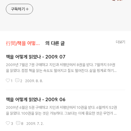
구독하기
더보기
行間/책을 어떻게 읽었나
의 다른 글
책을 어떻게 읽었나 - 2009. 07
글 내용
2009년 7월은 7권 구매하고 지인과 서평단에서 8권을 받다. 7월까지 59권
을 읽었다. 점점 책을 읽는 속도도 떨어지고 질도 떨어진다. 삶을 핑계로 하기에
는 이유가 너무 적다. 좀 더 많은 이유를 만들던지 아니면 책을 좀 더 읽어야겠
1
2
2009. 8. 8.
다. 이번 달은 읽은 책 중에서 추천하거나 좋다고 느낀 책이 없다. 살아가는 것에
대하여 아니 살아온 것에 대하여 고민을 하고 싶다면 이 새로운 시도로 어른들
을 위한 동화다. 내용은 심오하지만 전체적으로 불만이다. 김연수의 소설(네가
책을 어떻게 읽었나 - 2009. 06
누구든 얼마나 외롭든)을 처음 접했다. 적지않게 혼란스러웠다. 예산이 부족한
글 내용
드라마를 보는 느낌이었다. 소설에 등장하는 인물들은 어찌 그렇게 묘하게 엮어
2009년 6월은 5권 구매하고 지인과 서평단에서 10권을 받다. 6월까지 52권
져있다. 살아가면서 그런 누군가를 만나본 기억이 있던가? 작위적으로 얼개를
을 읽었다. 100권을 읽는 것은 가능하다. 그보다는 이제 중요한 것은 무언가 같
만들어가는 모습..
은 종류의 책을 읽는 것이 중요해 보인다. 여러가지 부류의 책을 읽을시 장점과
3
8
2009. 7. 2.
단점이 있으므로 조화로운 책 선택이 필요하다. 이번 달 읽은 책 중에서는 미애
와 루이, 318일간의 버스여행 1가 최고라고 느껴진다. 여행관련 책을 매달 1권