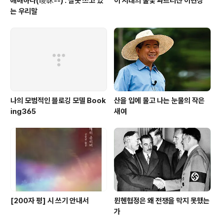
애매하다(曖昧--) : 잘못 쓰고 있
이 시대의 불꽃 파르티쟌 이현상
는 우리말
나의 모범적인 블로깅 모델 Book
산을 입에 물고 나는 눈물의 작은
ing365
새여
[200자 평] 시 쓰기 안내서
뮌헨협정은 왜 전쟁을 막지 못했는
가