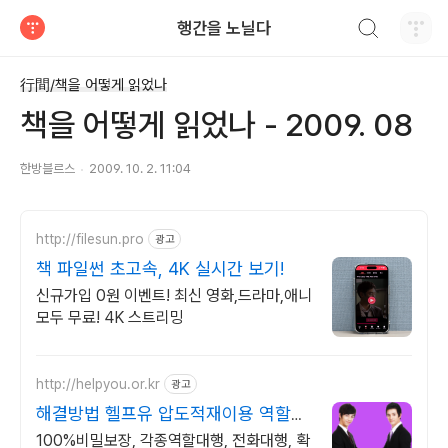
검색하기
행간을 노닐다
티스토리
行間/책을 어떻게 읽었나
책을 어떻게 읽었나 - 2009. 08
한방블르스
2009. 10. 2. 11:04
http://filesun.pro
광고
책 파일썬 초고속, 4K 실시간 보기!
신규가입 0원 이벤트! 최신 영화,드라마,애니
모두 무료! 4K 스트리밍
http://helpyou.or.kr
광고
해결방법 헬프유 압도적재이용 역할대
행, 상황연출 전문업체
100%비밀보장, 각종역할대행, 전화대행, 확