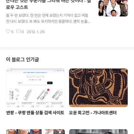
산다는 것은 누군가를 그리워 하는 것이다 : 헬
니고 민간인도 아닌 이를 말한다. 최익현은 자신이 건달 최
형배(하정우)와 같다고 생각한다. 하지만 야쿠자에게 선물
로우 고스트
글 내용
받은 총알없는 빈총처럼 그는 늘 건달이 아닌 주변을 맴도
를 두 번 보았다. 한 번은 언제 보았는지 기억이 없고 며칠
는 존재다. 80년대를 가르는 건달들의 삶의 겉모양을 보여
전 다시 보았다. 또 봐도 유치하지만 뭉클하다. 괜히 눈물이
주지만 영화 전반을 관통하는 하나의 주제는 "가족"이다.
많아지는 것을 보니 나이를 먹어간다는 뜻이다. 어릴적 전
최형배가 최익현과의 술자리에서 "결국 믿을 건 가족뿐"이
5
0
2012. 1. 29.
가족이 죽는 교통사고를 당한다. 사고의 충격으로 기억하
라 말한다. 먼 사돈의 ..
지 못한다. 자신을 도와준 귀신들이 가족이라는 것을 꺠닫
게 된다. 미워하던 가족의 기억을 다시 찾는다. 실은 미워한
것이 아니라 잊고 지냈던 것이었다. 초등학교 4학년인 아
이는 아직 산타를 믿고있다. 나는 그런 아이가 좋다. 언제나
이 블로그 인기글
눈에 보이지는 않아도 믿으면서 살아가기를 바라고 있다.
언제부터인가 눈에 보이는 것만 믿기 시작했다. 아니 눈에
보이는 것도 의심하며 산다. 사랑은 눈에 보이지 않는다. 그
러니 사랑을 보여줄 수 없다. 내가 사랑하는 것보다 나를 사
랑하는 사람이 내..
반팡 - 쿠팡 반품 상품 검색 사이트
오윤 회고전 - 가나아트센터