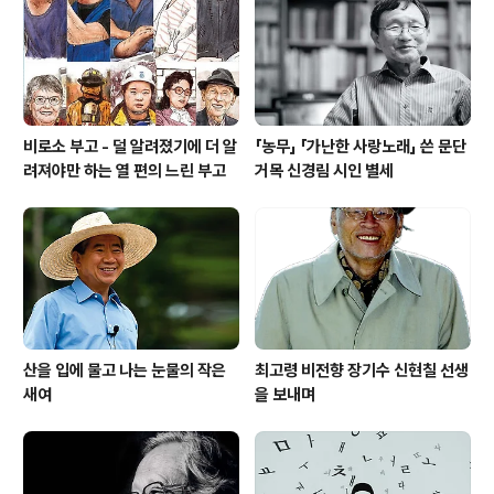
비로소 부고 - 덜 알려졌기에 더 알
「농무」 「가난한 사랑노래」 쓴 문단
려져야만 하는 열 편의 느린 부고
거목 신경림 시인 별세
산을 입에 물고 나는 눈물의 작은
최고령 비전향 장기수 신현칠 선생
새여
을 보내며