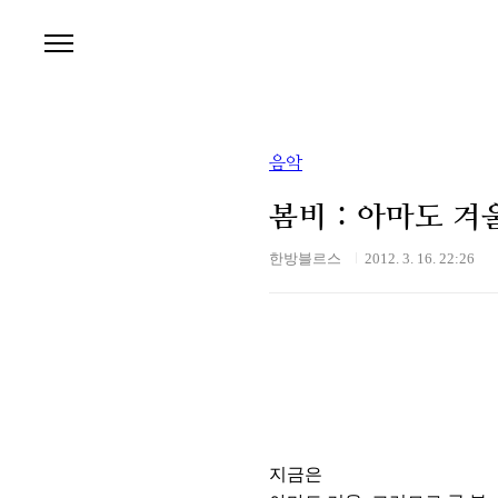
본문 바로가기
음악
봄비 : 아마도 겨
한방블르스
2012. 3. 16. 22:26
지금은