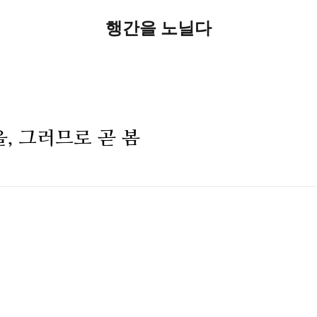
행간을 노닐다
울, 그러므로 곧 봄