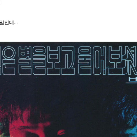
.
인데...