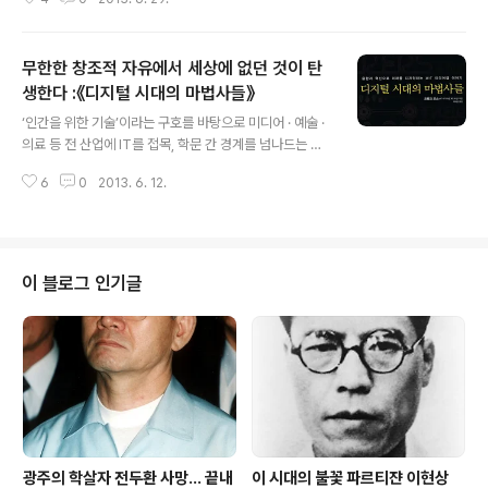
은 결코 확정된 게 아니다. 아무리 신중하게 고안해내고 잘
실행한다 해도 리더가 전략을 하나의 완성된 상품으로 생
각한다면 실행되는 대부분 전략은 실패한다. 대체로 전략
무한한 창조적 자유에서 세상에 없던 것이 탄
은 전문가의 업무, 혹은 연간 기획과정에 한정된 업무가 되
었다. 전략을 확인하고 다음 조치를 상세히 설명하고 나면
생한다 :《디지털 시대의 마법사들》
글 내용
전략가의 할 일은 끝난다. 이후 할 일은 계획을 실행하고 기
‘인간을 위한 기술’이라는 구호를 바탕으로 미디어 · 예술 ·
업이 확보한 지속 가능한 경쟁우위를 확보하는 일뿐이다.
의료 등 전 산업에 IT를 접목, 학문 간 경계를 넘나드는 획
전략이 목적이나 해결책이 아니다. 전략은 해결되고 조정
기적이고 창의적인 연구가 이루어지는 세계 최고의 미디어
되어야 할 무제가 아니다. 그것은 하나의 여정이다. 전략은
6
0
2013. 6. 12.
융합 기술연구소. ‘MIT 미디어랩’을 설명하는 것이다. 1개
간헐적이 아니 지속적인 리더십을 필..
대학의 연구소에 최고의 찬사를 해도 좋을까? 그럴만한 충
분한 가치가 있다. “21세기의 가장 중요한 학과는 학과의
경계가 없어진 학과”이다. MIT 미디어랩은 이를 충실히 이
행하고 있다. 다음은 위키에 나온 미디어랩의 연구 활동이
이 블로그 인기글
다. 설명 중의 “다학제간(多學際間)”이란 단순한 학문 간
의 협업 관계 정도가 아니라, 이렇게 인문·사회과학과 자연
과학 등을 넘나들고, 미시 · 거시적인 접근을 포괄하는, 총
체적인 학문 영역 간 협력활동을 말하는 것입니다. 영어의
multi a..
광주의 학살자 전두환 사망... 끝내
이 시대의 불꽃 파르티쟌 이현상