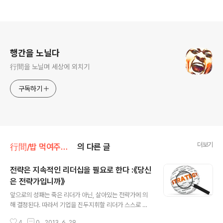
로그 정보
행간을 노닐다
行間을 노닐며 세상에 외치기
구독하기
더보기
行間/밥 먹여주는 경제경영
의 다른 글
전략은 지속적인 리더십을 필요로 한다 :《당신
은 전략가입니까》
글 내용
앞으로의 성패는 죽은 리더가 아닌, 살아있는 전략가에 의
해 결정된다. 따라서 기업을 진두지휘할 리더가 스스로 그
항해를 지휘할 수 있는 전략가가 되어야 한다. 훌륭한 전략
4
0
2013. 6. 29.