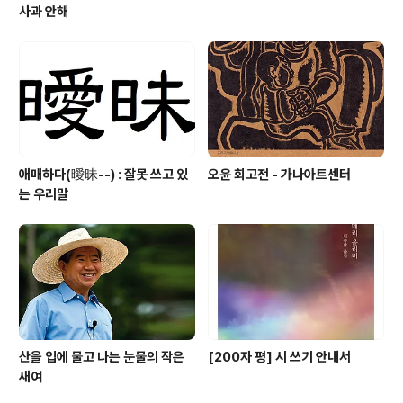
사과 안해
애매하다(曖昧--) : 잘못 쓰고 있
오윤 회고전 - 가나아트센터
는 우리말
산을 입에 물고 나는 눈물의 작은
[200자 평] 시 쓰기 안내서
새여