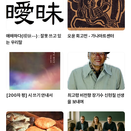
애매하다(曖昧--) : 잘못 쓰고 있
오윤 회고전 - 가나아트센터
는 우리말
[200자 평] 시 쓰기 안내서
최고령 비전향 장기수 신현칠 선생
을 보내며