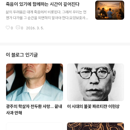
죽음이 있기에 함께하는 시간이 깊어진다
인환 시인 작고 70주기 추모 주간’을 운영한다. 시인의 고
글 내용
향인 인제군과 묘가 있는 망우역사문화공원에서 여러 추모
삶의 두려움은 대개 죽음에서 비롯된다. 그래서 우리는 언
행사가 열린다.추모 주간 동안 인제 박인환문학관에는 헌
젠가 다가올 그 순간을 외면하지 말아야 한다.요양보호사,
화 공간과 방명록이 마련된다. 방문객은 꽃을 바치며 그의
장례지도사, 펫로스 상담사, 신부, 호스피스 의사, 삶의 마
대표 시 「목마와 숙녀」와 「세월이 가면」을 떠올릴 수 있다.
0
0
2026. 3. 5.
지막을 지켜보는 다섯 사람의 문답을 엮은 기록이다. ‘죽음
한 시대의 우울과 낭만을 동시에 품었던 시다.공식 추모식
의 현장’을 오래 바라본 이들의 목소리를 통해 우리는 상실
은 20일 ..
과 이별을 다시 생각한다. 모두 삶의 끝을 응시하며 인생의
의미를 묻는다.죽음은 우리가 반드시 마주할 유일한 진실
이다. 대통령도 죽고, 부자도 죽고, 결핍을 가진 사람도 죽
이 블로그 인기글
는다. 한국 사람도, 미국 사람도, 중국 사람도 죽는다. 세상
에서 겪는 일은 제각각이지만 죽음만큼은 누구에게나 공평
하다.스티브 잡스는 말했다. “죽음은 삶이 만든 최고의 발
명품이다.”아이러니하다. 가장 두려운 대상이기에 더 역설
적이다. 그러나..
광주의 학살자 전두환 사망... 끝내
이 시대의 불꽃 파르티쟌 이현상
사과 안해