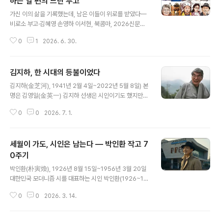
하는 열 편의 느린 부고
글 내용
가신 이의 삶을 기록했는데, 남은 이들이 위로를 받았다—
비로소 부고·김혜영 손영하 이서현, 북콤마, 2026신문사
가 한정된 지면 안에 기사를 가려 싣는 건 죽음이라고 해서
0
1
2026. 6. 30.
다르지 않다. 생전 명성이 높았다고 해서 사인이 특이하다
고 해서 더 애도받아야 할 게 아니건만, 지면 한구석 부고
기사와 이름·날짜만 나열한 부음란을 채우고도 많은 죽음
김지하, 한 시대의 등불이었다
은 기록되지 못한다.한국일보에 입사해 각기 다른 부서에
글 내용
서 일하다가 기획취재부서에서 만난 기자 세 명은 ‘죽음은
김지하(金芝河), 1941년 2월 4일~2022년 5월 8일) 본
평등하지 않다’고 강변하는 듯한 보도 관행이 마뜩지 않았
명은 김영일(金英一) 김지하 선생은 시인이기도 했지만한
다. ‘느린 부고’를 떠올리게 된 건 이 때문이었다. 각각의 삶
시대의 등불로서 자기 역할을 하신 분이다.그의 글 속에는
을 그저 일회성 사연으로 소비하고 싶지 않다. 죽음에 대한
0
0
2026. 7. 1.
칼이 들어있다.한 시대를 호령하고나아가 향도한 시인이
사회적 회고록으로서 떠난 이의 생을 조곤조곤 애도하자.1
다.당시에는 정말 신격화된 시인이었다.나이가 많은 선배
년간 열 명의 이야기를 쫓았다..
시인도김지하 시인의 기에 눌렸다.눈빛이 사람을 꿰뚫고
세월이 가도, 시인은 남는다 — 박인환 작고 7
갈 것 같은그야말로 칼이 들어있었다.고생 많이 하며 살다
가 가셨으니거기 가셔서는평화롭게 아프지 말고다툼 속에
0주기
글 내용
서힘들지 말고평화롭게사셨으면 좋겠다.—나태주
박인환(朴寅煥), 1926년 8월 15일~1956년 3월 20일
대한민국 모더니즘 시를 대표하는 시인 박인환(1926~19
56)이 세상을 떠난 지 70년이 되는 해다. 동시에 그의 탄
0
0
2026. 3. 14.
생 100주년이기도 하다. 시인은 오래전에 떠났지만, 그의
시는 여전히 한국 현대시의 한 장면으로 남아 있다.이를 기
리기 위해 인제군문화재단은 3월 14일부터 20일까지 ‘박