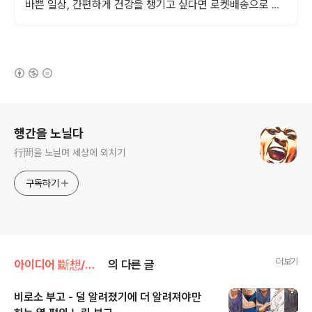
바쁜 일상, 간편하게 건강을 챙기고 싶다면 로켓배송으로 받
아보세요.
(새창열림)
로그 정보
행간을 노닐다
行間을 노닐며 세상에 외치기
구독하기
더보기
아이디어 斷想/부고 · 추모 사이트를 위한 斷想
의 다른 글
비로소 부고 - 덜 알려졌기에 더 알려져야만