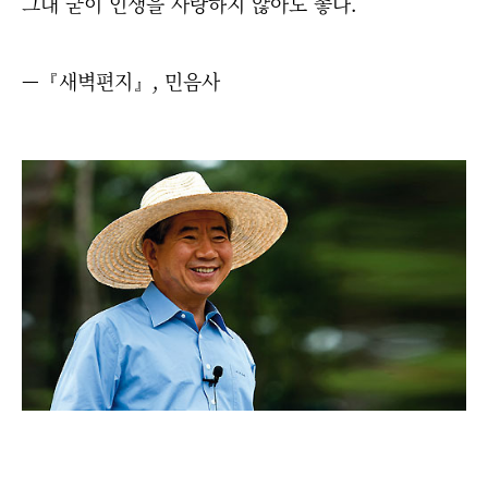
그대 굳이 인생을 사랑하지 않아도 좋다.
—『새벽편지』, 민음사