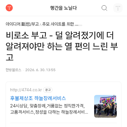
검색하기
행간을 노닐다
티스토리
아이디어 斷想/부고 · 추모 사이트를 위한 斷想
비로소 부고 - 덜 알려졌기에 더
알려져야만 하는 열 편의 느린 부
고
한방블르스
2026. 6. 30. 13:55
http://4744.co.kr
광고
후불제상조 하늘장례서비스
24시상담, 맞춤장례,거품없는 정직한가격,
고품격서비스,정성을 다하는 하늘장례서비
스