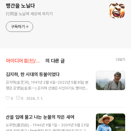
행간을 노닐다
行間을 노닐며 세상에 외치기
구독하기
더보기
아이디어 斷想/부고 · 추모 사이트를 위한 斷想
의 다른 글
김지하, 한 시대의 등불이었다
글 내용
김지하(金芝河), 1941년 2월 4일~2022년 5월 8일) 본
명은 김영일(金英一) 김지하 선생은 시인이기도 했지만한
시대의 등불로서 자기 역할을 하신 분이다.그의 글 속에는
0
0
2026. 7. 1.
칼이 들어있다.한 시대를 호령하고나아가 향도한 시인이
다.당시에는 정말 신격화된 시인이었다.나이가 많은 선배
시인도김지하 시인의 기에 눌렸다.눈빛이 사람을 꿰뚫고
산을 입에 물고 나는 눈물의 작은 새여
갈 것 같은그야말로 칼이 들어있었다.고생 많이 하며 살다
글 내용
가 가셨으니거기 가셔서는평화롭게 아프지 말고다툼 속에
노무현(盧武鉉) - 1946년 9월 1일 ~ 2009년 5월 23일
서힘들지 말고평화롭게사셨으면 좋겠다.—나태주
산을 입에 물고 나는눈물의 작은 새여뒤돌아보지 말고 그