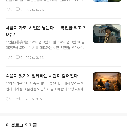
대 잘 가라 어이 어이 큰 눈물을 땅에 뿌리고그대 잘가라 꽃
0
0
2026. 5. 21.
상여 타고 • 부치지 않은 편지—정호승 그대 죽어 별이 되
지 않아도 좋다.푸른 강이 없어도 물은 흐르고밤하늘은 없
어도 별은 뜨나니그대 죽어 별빛으로 빛나지 않아도 좋다.
세월이 가도, 시인은 남는다 — 박인환 작고 7
언 땅에 그대 묻고 돌아오던 날산도 강도 뒤따라와 피울음
울었으나그대 별의 넋이 되지 않아도 좋다.잎새에 이는 바
0주기
글 내용
람이 길을 멈추고새벽이슬에 새벽하늘이 다 젖었다.우리들
박인환(朴寅煥), 1926년 8월 15일~1956년 3월 20일
인생도 찬 비에 젖고떠오르던 붉은 해도 다시 지나니밤마
대한민국 모더니즘 시를 대표하는 시인 박인환(1926~19
다 인생을 미워하고 잠이 들었던그대 굳이 인생을 사랑하
56)이 세상을 떠난 지 70년이 되는 해다. 동시에 그의 탄
지 않아도 좋다. —『새벽편지』, 민음사 부치지 않은 편지
0
0
2026. 3. 14.
생 100주년이기도 하다. 시인은 오래전에 떠났지만, 그의
—정호승 풀잎은 쓰러져도 하..
시는 여전히 한국 현대시의 한 장면으로 남아 있다.이를 기
리기 위해 인제군문화재단은 3월 14일부터 20일까지 ‘박
죽음이 있기에 함께하는 시간이 깊어진다
인환 시인 작고 70주기 추모 주간’을 운영한다. 시인의 고
글 내용
향인 인제군과 묘가 있는 망우역사문화공원에서 여러 추모
삶의 두려움은 대개 죽음에서 비롯된다. 그래서 우리는 언
행사가 열린다.추모 주간 동안 인제 박인환문학관에는 헌
젠가 다가올 그 순간을 외면하지 말아야 한다.요양보호사,
화 공간과 방명록이 마련된다. 방문객은 꽃을 바치며 그의
장례지도사, 펫로스 상담사, 신부, 호스피스 의사, 삶의 마
대표 시 「목마와 숙녀」와 「세월이 가면」을 떠올릴 수 있다.
0
0
2026. 3. 5.
지막을 지켜보는 다섯 사람의 문답을 엮은 기록이다. ‘죽음
한 시대의 우울과 낭만을 동시에 품었던 시다.공식 추모식
의 현장’을 오래 바라본 이들의 목소리를 통해 우리는 상실
은 20일 ..
과 이별을 다시 생각한다. 모두 삶의 끝을 응시하며 인생의
의미를 묻는다.죽음은 우리가 반드시 마주할 유일한 진실
이다. 대통령도 죽고, 부자도 죽고, 결핍을 가진 사람도 죽
이 블로그 인기글