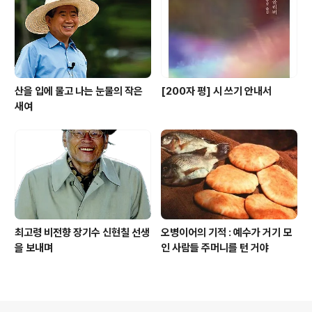
산을 입에 물고 나는 눈물의 작은
[200자 평] 시 쓰기 안내서
새여
최고령 비전향 장기수 신현칠 선생
오병이어의 기적 : 예수가 거기 모
을 보내며
인 사람들 주머니를 턴 거야