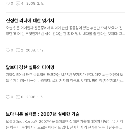
작성시간
0
4
2008. 2. 5.
게임 ▷ 소매유통 e-Commerce ▷ 모바일 ▷ UCC ▷ 온라인 무비 2008년 주요
5대 기술 ▷ 가상화(Virtualization) ▷ 애플과 크로스 플랫폼 업체(Cross-Platfo
rm Shop) ▷ Video Over IP Network ▷ 아웃소싱된 데이터 센터(Outsource
진정한 리더에 대한 몇가지
d Data Centers) ▷ SIP(Session Initiatio..
글 내용
오늘 읽은 이메일과 신문중에서 리더에 관한 공통점이 있는 부분만 모아 보았다. 진
정한 '리더'란 무엇인가? 쉰 살이 된다는 건 좀 더 멀리 내다볼 줄 안다는 것이다. 그
렇다고 참을성이 많아지는 건 아니다. 어떤 질문을 받을지 더 잘 알게 될 뿐이다. 내가
원하는 대로 일을 해주는 사람은 세상에 별로 없다. 그러니 일급의 인재들에게 어떤
작성시간
0
2
2008. 1. 12.
일을 시키기 전에 내가 좀 더 신중히 생각하는 편이 낫다. 이것은 참을성과는 다른 태
도다.[스티브 잡스가 50세가 되었을때 한 말]리더가 더 많은 조직원으로 하여금 목
표 달성에 몰입할 수 있도록 도와줄 수 있다면 이런 조직은 틀림없이 승리하게 될 것
말보다 강한 설득의 타이밍
이다. 한마디로 리더는 흔들리지 않는 낙관주의자여야 하고 이런 신념을 전파할 수
글 내용
있어야 한다. [출처 : 스티브 잡스는 왜 특..
지하철역에서 매주 목요일에 배포하는 M25란 무가지가 있다. 매주 보는 편인데 오
늘은 재미있는 내용이 나와있다. 글의 저자의 이름도 멋지다. 퐈리 정(자유기고가)이
다. 자세한 내용은 홈페이지나 책자를 보기 바람. 내용의 질보다는 비유의 내용이 직
관적으로 다가온다. 특히 'Warning!'이라고 표헌한 부분은 재미를 더 한다. 말보다
작성시간
0
0
2008. 1. 5.
강한 설득의 타이밍 배고픈 시간을 피하라 Warning! 배고픈 시간을 피하기 위해 배
부른 시간을 공략하는 것은 옳지 않다. 포만감을 느낄 때면 만사가 귀쟎은 법. 배가 부
르면 아쉬울 것이 없어 더 찬찬히 보자고 할 수도 있다. 중전과 대왕대비 사이의 싸늘
보다 나은 실패를 : 2007년 실패한 기술
한 바람을 감지하라 Warning! 똘마니 역활을 잘하는 무수리가 옆에 있다면 좋은 정
글 내용
보를 얻을 수 있다. 그러나 어설픈 ..
오늘 ZDnet Korea에 2007년을 돌아보며 실패한 기술에 대하여 나왔다. 몇 가지
는 아는 이야기이지만 모르는 이야기도 있다. 실패한 자의 전기를 읽는다 실수를 범