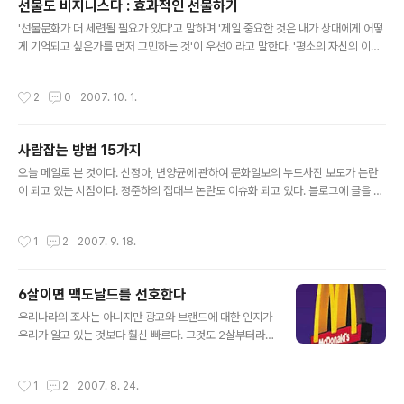
선물도 비지니스다 : 효과적인 선물하기
발견한 원시인의 경우처럼 혁신이 쉬웠던 때가 있었다. 다행히도 당시에는 지적재산
글 내용
권이 없었다. 오늘날이라면 그 원시인은 자신의 아이디..
'선물문화가 더 세련될 필요가 있다'고 말하며 '제일 중요한 것은 내가 상대에게 어떻
게 기억되고 싶은가를 먼저 고민하는 것'이 우선이라고 말한다. '평소의 자신의 이미
지를 보안할 수 있는 선물을 고르는 것이 좋다'라고 말한다. '명절 때에만 선물하는 것
은 의례적인 것으로 비쳐지는 경향이 있으므로 상대에게 특별한 의미가 있는 날을 골
작성시간
2
0
2007. 10. 1.
라서 그에 맞는 메시지를 전달하는 것 또한 효과적인 선물이 될 것'이라는 말에 절대
적으로 동감한다. 첫 느낌을 잡으려면, 포장에 신경을 쓰라고 한다. 받는 사람이 누군
인가 따라 선물의 내용도 중요하지만 첫 인상인 '포장'을 업그레이드 하라고 한다. 이
사람잡는 방법 15가지
제 선물도 비지니스의 한 방편이다. 선물이 뇌물이 아닌 말 그대로 마음을 전하는 선
글 내용
물이 되기까지는 노력이 필요해 보인다. 행사많은..
오늘 메일로 본 것이다. 신정아, 변양균에 관하여 문화일보의 누드사진 보도가 논란
이 되고 있는 시점이다. 정준하의 접대부 논란도 이슈화 되고 있다. 블로그에 글을 올
리거나 댓글을 적을 때 어떻게 적어야 할지 보여주는 글이다. 좀 더 신중한 자세의 글
쓰기와 대처 방법이 필요하다. 대안이 없으면 상대방의 의견에 반론을 하지마라. 그
작성시간
1
2
2007. 9. 18.
것은 반론이 아니고 깡짜를 부리는 것에 불과하다. 자칫하면 사람잡는 15가지 1. '오
해'가 사람을 잡는다. (반드시 진실을 확인하라 ) 2. '설마'가 사람 잡는다. (미리 대비
해야한다) 3. '극찬'이 사람 잡는다. (칭찬은 신중히 하고, 내가 칭찬을 받을 때에는 교
6살이면 맥도날드를 선호한다
만하지 말라) 4. '뇌물'이 사람 잡는다. (선물은 받되, 뇌물은 받지 말고, 치우치지 말
글 내용
라) 5. '정'이 사..
우리나라의 조사는 아니지만 광고와 브랜드에 대한 인지가
우리가 알고 있는 것보다 훨신 빠르다. 그것도 2살부터라
니 걱정이 되는 조사 발표이다. 미국내 식음료 업계가 어린
이 마케팅을 위해 매년 100억불 이상을 지출하고 있는 것
작성시간
1
2
2007. 8. 24.
으로 나타났다.그래서 이렇게 많은 광고비를 지출하는 것