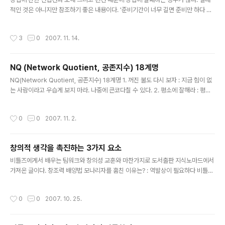
적인 것은 아니지만 참조하기 좋은 내용이다. '준비기간이 너무 길면 준비만 하다 진
이 다 빠져버려 창업할 시기를 결정하지 못하고 늑장을 부릴 우려'가 있다는 말처럼
신중하고 준비를 철저히 하는 것도 중요하지만 마지막 결단은 빠르게 하여야 한다.
작성시간
3
0
2007. 11. 14.
‘선무당이 사람 잡는다’는 속담처럼, 어설프게 배운 지식이나 기술이 오히려 독이 되
는 경우를 종종 볼 수 있다. 창업시장에서도 마찬가지다. 예비창업자들의 경우 간혹
창업에 대한 선입견 때문에 오해와 편견이 생기기 쉽다. 창업경영연구소(www.ican
NQ (Network Quotient, 공존지수) 18계명
biz.co.kr)가 제시한 창업에 대한 오해 혹은 진실, 그리고 편견에 대한 창업시장의
글 내용
현주소를 살펴봤다. 1. 음식장사 맛있으면 그만이..
NQ(Network Quotient, 공존지수) 18계명 1. 꺼진 불도 다시 보자 : 지금 힘이 없
는 사람이라고 우습게 보지 마라. 나중에 큰코다칠 수 있다. 2. 평소에 잘해라 : 평소
에 살아둔 공덕은 위기 ? 빛을 발한다. 3. 네 밥값은 네가 내고 남의 밥값도 네가 내라
: 기본적으로 자기 밥값은 자기가 내는 것이다. 남이 내주는 것을 당연하게 생각하지
작성시간
0
0
2007. 11. 2.
마라. 4. 고마우면 '고맙다'고, 미안하면 '미안하다'고 큰 소리로 말해라 : 입은 말하라
고 있는 것이다. 마음으로 고맙다고 생각하는 것은 인사가 아니다. 남이 네 마음 속까
지 읽을만큼 한가하지 않다. 5. 남을 도와줄 때는 화끈하게 도와줘라 : 처음에 도와주
창의적 생각을 촉진하는 3가지 요소
다가 나중에 흐지부지하거나, 조건을 달지 마라. 괜히 품만 팔고 욕먹는다. 6. 남의
글 내용
험..
비틀즈에게서 배우는 팀워크와 창의성 교훈와 마찬가지로 도서출판 지식노마드에서
가져온 글이다. 창조력 배양법 모나리자를 훔친 이유는? : 역발상이 필요하다 비틀즈
의 경우에서도 이야기가 나왔지만 '전문화'이다. '전체보다는 부분을 바꾸는 것이 쉽
다'라는 ‘모듈(module)이론’은 웹 2.0시대에 유효한 방법이라 생각된다. 실패는 무
작성시간
0
0
2007. 10. 25.
조건 나쁜 것이 아니며 놀랄 만한 일도 아니다. 세상의 법칙일 뿐이다. 창의적 생각을
촉진하는 3가지 요소 *아래 글은 지의 2006년 3월호 기사를 재정리한 것입니다.거
대한 돌덩어리를 옮기려 애쓰다가 우연히 통나무를 밑에 깔고 굴리면 된다는 사실을