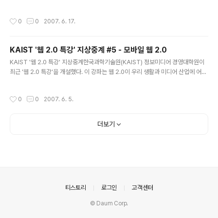
공사, 손해보험협회와 공동으로 펴낸 ‘유럽안전여행가이드’는 유럽에서 빈번하게 발
생하는 사건·사고 유형별 분석, 긴급 대처요령, 출입국심사제도를 담고 있다. 이번에
작성시간
0
0
2007. 6. 17.
제작한 ‘가이드’는 각국의 치안상황·교통편·출입국관리에 대한 최신 정보가 담겨 있
다. 또 해당 공관의 영사담당자 핸드폰 번호까지 나와 있어 만약의 사태에 신속한 연
락이 가능토록 했다. 특히 유럽주재 우리공관 영사담당자들이 직접 작성한 23개국
KAIST '웹 2.0 특강' 지상중계 #5 - 모바일 웹 2.0
안전여행 정보에는 국가별로 위험지역과 범죄유형이 상세하게 나와 있다. 각 도시의
글 내용
관광지 가운데서도 가장 치안이 취약한 지역도 적혀 있어 경각심을 ..
KAIST '웹 2.0 특강' 지상중계한국과학기술원(KAIST) 정보미디어 경영대학원이
최근 '웹 2.0 특강'을 개설했다. 이 강좌는 웹 2.0이 우리 생활과 미디어 산업에 어떤
변화를 가져올지 각 분야 전문가가 릴레이 강연하는 식으로 진행 중이다. 차동완 KAI
ST 정보미디어 경영대학원장은 "웹 2.0이 개인의 참여와 공유에 의한 정보 생산과
작성시간
0
0
2007. 6. 5.
유통을 촉발해 정치.경제.문화 등 전 분야에 걸쳐 변화를 주도하는 거대한 힘으로 작
용할 것"이라고 말했다. 웹 2.0이 가져올 미디어 이용 변화상을 총체적으로 알아보
기 위해 KAIST 협조로 강연 내용을 연재한다. 참 조WEB 2.0이란 무엇인가? ① 웹
더보기
2.0 시대 어떻게 맞아야 하나 ② 차세대 미디어, 블로그 ③ KAIST 웹2.0 특강 #3 -
집단 지성의..
의안내
티스토리
로그인
고객센터
© Daum Corp.