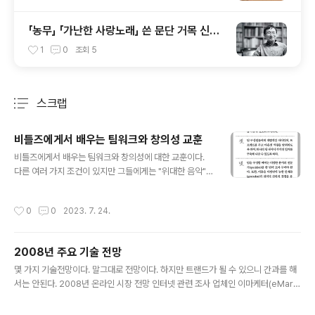
「농무」 「가난한 사랑노래」 쓴 문단 거목 신경
림 시인 별세
1
0
조회
5
스크랩
분류 전체보기
주요 글 목록
비틀즈에게서 배우는 팀워크와 창의성 교훈
글 내용
비틀즈에게서 배우는 팀워크와 창의성에 대한 교훈이다.
다른 여러 가지 조건이 있지만 그들에게는 "위대한 음악"이
있었기 때문에 가능했다. 중요한 것은 실력을 갖추는 것이
다. 비틀즈에게서 배우는 팀워크와 창의성 교훈 * Strateg
작성시간
0
0
2023. 7. 24.
y+Business 2006. 봄호의 기사를 요약 정리한 것입니
다. - 앤드류 소벨 어드바이저(Andrew Sobel Adviso
r)의 회장인 앤드류 소벨(Andrew Sobel) 비틀즈의 원칙
2008년 주요 기술 전망
1. 팀이 되어 활동하기 전에 구성원끼리 많은 시간을 함께
글 내용
보내라. 2. 끊임없이 제품을 발전시켜 나가고 고객과 100
몇 가지 기술전망이다. 말그대로 전망이다. 하지만 트랜드가 될 수 있으니 간과를 해
번째 회의할 때에도 첫회의처럼 참심한 아이디어, 새로운
서는 안된다. 2008년 온라인 시장 전망 인터넷 관련 조사 업체인 이마케터(eMark
시각, 흥분, 열정을 가질 수 있도록 노력하라. 3. 팀 구성원
eter)는 이마케터 시니어 에널리스트들이 전망한 2008년 온라인 시장 전망을 발표
에게 개별적인 아이디어, 프로젝트를 주고 마음껏 역..
(2008.1.4) ▷ 광고 지출 ▷ 인터넷 동영상 ▷ 검색 엔진 ▷ 소셜 네트워킹 ▷ 비디오