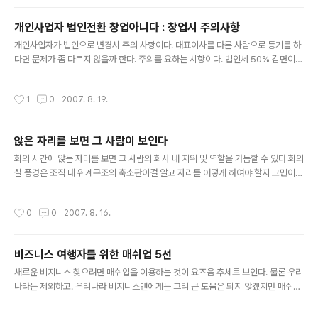
으로 보인다. 우리나라도 예외는 아니다. 온,오프를 막론하
고 현재의 구매고객이 아니더라도 그들은 앞으로 큰 잠재
개인사업자 법인전환 창업아니다 : 창업시 주의사항
고객인 것이다. 무한한 소비를 창출하게 될 봉(?)인 것이다.
글 내용
2살이 되는 시점에 아이들은 이미 특정 상표를 신뢰하게
개인사업자가 법인으로 변경시 주의 사항이다. 대표이사를 다른 사람으로 등기를 하
되고 6세가 되면 이 상표의 제품들을 인지하는 것으로 나
다면 문제가 좀 다르지 않을까 한다. 주의를 요하는 시항이다. 법인세 50% 감면이
타났다. 또 유치원생들이 같은 식품과 음료라도 맥도날드
쟁점이 된 사항로 보인다. 옛 조세특례제한법에는 `창업 후 2년 이내에 벤처기업으
포장이 된 음식>을 선호하는 것으로 나타났다. 또한 집안
로 확인받은 기업`에 대해 일정기간 법인세 50%를 감면하도록 돼 있지만 중소기업
작성시간
1
0
2007. 8. 19.
에 TV 수가 많을수록 또 맥도날드 식..
창업지원법 시행령에는 `개인사업자가 법인으로 전환해 동종 사업을 계속하는 경우
`는 창업이 아니라고 규정해 창업의 범위를 제한하고 있다. 개인사업 법인전환은 창
업아니다[매일경제] 대법원 감세不可 판결 개인사업자가 운영하던 회사를 법인으로
앉은 자리를 보면 그 사람이 보인다
전환하더라도 `창업`으로 인정할 수 없어 감세 혜택을 줄 수 없다는 대법원 판결이
글 내용
나왔다. 대법원 2부(주심 박일환 대법관)는 전자부품 제조업체 P사가 ..
회의 시간에 앉는 자리를 보면 그 사람의 회사 내 지위 및 역할을 가늠할 수 있다 회의
실 풍경은 조직 내 위계구조의 축소판이걸 알고 자리를 어떻게 하여야 할지 고민이
생긴다. 아래 글처럼 CEO가 안다면 효율적으로 조직을 관리할 수 있으리라 보인다.
테이블 머리맡은 CEO 좌석…리더의 오른쪽은 '예스맨'이 차지 매주 월요일 아침이
작성시간
0
0
2007. 8. 16.
면 으레 빠지지 않는 회의. 회의실로 들어선 당신의 자리는 어디인가? 상사의 오른쪽
인가? 아니면 늘 정반대인가? 리빙스턴그룹의 창시자이자 조직 심리학자인 샤론 리
빙스턴에 따르면 매일 아침 열리는 회의실 자리는 그 사람의 지위를 반영한다. 리빙
비즈니스 여행자를 위한 매쉬업 5선
스턴은 “회의 시간에 앉는 자리를 보면 그 사람의 회사 내 지위 및 역할을 가늠할 수
글 내용
있다”며 “회의실 풍경은 조직 내 위계구조의 축소판”이..
새로운 비지니스 찾으려면 매쉬업을 이용하는 것이 요즈음 추세로 보인다. 물론 우리
나라는 제외하고. 우리나라 비지니스맨에게는 그리 큰 도움은 되지 않겠지만 매쉬업
의 트랜드를 알 수 있다. 개인적으로는 'RSS 콘텐츠를 인스턴트 메신저로 받아 보
기'가 제일 흥미로와 보인다. 여기에 몇 가지 아이디어를 넣는다면 충분히 재미있는