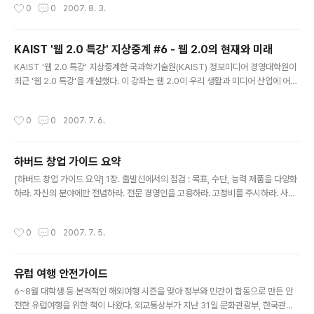
작성시간
0
0
2007. 8. 3.
구성이 될 수 있어 보인다. 올블이나 블코에서 고민을 하여 서비스를 내어준다면 좋
겠다. 비즈니스 여행자를 위한 매쉬업 5선 웹 매쉬업의 취지는 여러 웹 사이트에 존
재하는 하나 이상의 요소들을 한데 묶어 이를 한꺼번에 제공함으로써 웹 서핑의 수고
KAIST '웹 2.0 특강' 지상중계 #6 - 웹 2.0의 현재와 미래
를 덜어주자는 것이다. 따라서 여행 시와 같이 웹 브라우징을 위한 시간적 여유가 적
글 내용
은 경우라면 이는 매우 유용한 도구가 될 수 있다. 여기서는 비..
KAIST '웹 2.0 특강' 지상중계한 국과학기술원(KAIST) 정보미디어 경영대학원이
최근 '웹 2.0 특강'을 개설했다. 이 강좌는 웹 2.0이 우리 생활과 미디어 산업에 어떤
변화를 가져올지 각 분야 전문가가 릴레이 강연하는 식으로 진행 중이다. 차동완 KAI
ST 정보미디어 경영대학원장은 "웹 2.0이 개인의 참여와 공유에 의한 정보 생산과
작성시간
0
0
2007. 7. 6.
유통을 촉발해 정치.경제.문화 등 전 분야에 걸쳐 변화를 주도하는 거대한 힘으로 작
용할 것"이라고 말했다. 웹 2.0이 가져올 미디어 이용 변화상을 총체적으로 알아보
기 위해 KAIST 협조로 강연 내용을 연재한다. 참 조WEB 2.0이란 무엇인가? ① 웹
하버드 창업 가이드 요약
2.0 시대 어떻게 맞아야 하나 ② 차세대 미디어, 블로그 ③ KAIST 웹2.0 특강 #3 -
글 내용
집단 지성..
[하버드 창업 가이드 요약] 1장. 출발선에서의 점검 : 목표, 수단, 능력 제품을 다양화
하라. 자신의 분야에만 전념하라. 전문 경영인을 고용하라. 고정비를 주시하라. 사업
을 시작하려는 창업자들은 이러한 조언을 분별해서 들어야 한다. 그러한 조언들이 때
로는 상충하기도 하는데 그 이유는 창업 초기에는 갑자기 의사결정을 해야 하는 문제
작성시간
0
0
2007. 7. 5.
가 매우 많기 때문이다. 창업자들은 수많은 기회와 문제들 중 핵심이 되는 것을 파악
해야 하며, 이를 위해 자신에게 몇 가지 질문을 던져봐야 한다. 아마 하이드(Amar B
hide)는 8년 동안 수백 개의 신규 기업을 조사하였다. 그 결과 모든 창업자들이 직면
유럽 여행 안전가이드
한 수많은 문제점과 기회들 사이에 우선 순위를 결정할 때 반드시 자문해보아야 할 3
글 내용
단계 질문을 개발했다. 그것은 '자신의 ..
6~8월 대학생 등 본격적인 해외여행 시즌을 맞아 정부와 민간이 합동으로 만든 안
전한 유럽여행을 위한 책이 나왔다. 외교통상부가 지난 31일 문화관광부, 한국관광