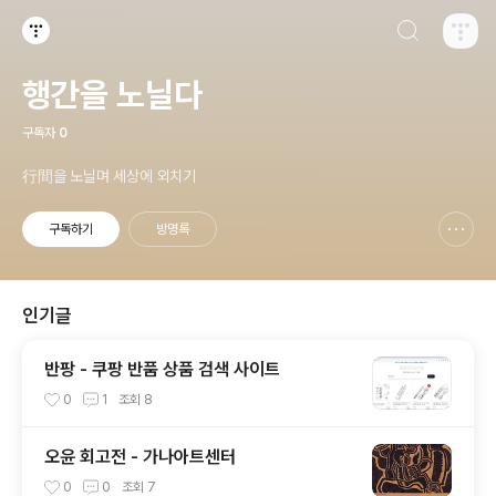
검색하기
티스토리
행간을 노닐다
구독자
0
行間을 노닐며 세상에 외치기
구독하기
방명록
신고하기 레이어
열기
인기글
반팡 - 쿠팡 반품 상품 검색 사이트
0
1
조회
8
오윤 회고전 - 가나아트센터
0
0
조회
7