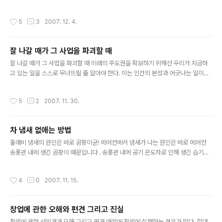
하지 않기 위해서가 아니라 새로운 실패를 위해 병상에서 中 - 정희성 우리는 누구나
실패할 수 있다. 보다 나은 실패를! 새로운 실패를 위해 : 실패의 향연 2007년 한 해
작성시간
5
3
2007. 12. 4.
동안 다양한 기술적인 혁신을 우리는 경험할 수 있었다. 반면 언제나 그래왔듯이 20
07년 한 해에도 다양한 실수 및 실패들도 지켜볼 수밖에 없었다. 사실 성공보다 실패
에서 더 많은 것을 배운다는 사실이 세상의 진리. 2007년 한 해 동안 기업용 기술 부
잘 나갈 때가 그 사업을 파괴할 때
문에서 발생한 여러 가지 실수, 실패들을 되돌아보는 것도 의미 있는 작업이 아닐까
글 내용
싶다. 이번 해에는 특히 교훈이 ..
잘 나갈 때가 그 사업을 파괴할 때 미래의 주도권을 확보하기 위해선 우리가 지금하
고 있는 일을 스스로 무너뜨릴 줄 알아야 한다. 이는 인간의 본성과 어긋나는 일이지
만, 사업이 한창 잘 나갈 때가 바로 그 사업을 파괴할 시점인 것이다. - HP, 루이스 플
래트 전 사장 불황은 언제나 기업이 최정상에 있을 때 시작됩니다. 제품이 가장 잘 팔
작성시간
5
2
2007. 11. 30.
리는 때가 판매부진의 시작입니다. 최정상을 달릴 때 실패를 염두에 두는 경영자야말
로 현명한 경영자라 할 수 있습니다. 편집광만이 살아남는 시대가 현실화 되어가고
있습니다.
차 냄새 없애는 방법
글 내용
홀애비 냄새의 원인은 바로 곰팡이균! 에어컨에서 냄새가 나는 원인은 바로 에어컨
송풍관 내에 생긴 곰팡이 때문입니다 . 송풍관 내에 공기 온도차로 인해 생긴 습기가
계속 남아 있다가 곰팡이가 생기는 것이지요. 따라서 냄새도 냄새지만 곰팡이로 인해
호흡기 질환이나 눈병 등도 유발할 수 있으므로 평소 알러지나 아토피가 있는 분들은
작성시간
4
0
2007. 11. 15.
곰팡이 제거가 필수적이랍니다. 곰팡이를 어떻게 없애나요? 첫째, 에어컨 필터를 교
환해 주는 것입니다. 보통 교환 주기는 10,000km, 1년입니다. 보통 대형 할인점이
나 자동차 용품점에서 판매하고요, 가격은 2만원대입니다. 둘째, 에어컨 송풍관(에바
창업에 관한 오해와 편견 그리고 진실
포테이터) 청소를 해 주셔야 합니다. 다만 송풍관 청소는 공임과 시간이 많이 소요되
글 내용
기 때문에 손쉽게 하기 어렵다는 단점이 있습니다. ..
창업에 관한 선입견과 오해 그리고 편견 때문에 창업에 실패하는 경우가 많다. 절대