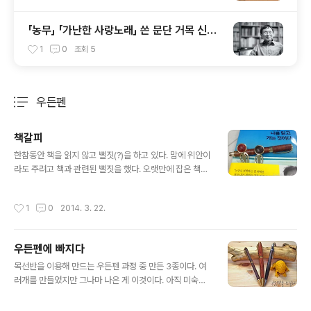
「농무」 「가난한 사랑노래」 쓴 문단 거목 신경
림 시인 별세
1
0
조회
5
우든펜
분류 전체보기
주요 글 목록
책갈피
글 내용
한참동안 책을 읽지 않고 뻘짓(?)을 하고 있다. 맘에 위안이
라도 주려고 책과 관련된 뻘짓을 했다. 오랫만에 잡은 책에
만든 책갈피를 놓았다. 나무는 파덕과 월넛이다. 눈매가 큰
월넛보다는 눈매가 없진 않지만 파덕이 이쁘다. 언뜻보면
작성시간
1
0
2014. 3. 22.
딸과 아들이다.이제 무슨 뻘짓을 해야하나.
우든펜에 빠지다
글 내용
목선반을 이용해 만드는 우든펜 과정 중 만든 3종이다. 여
러개를 만들었지만 그나마 나은 게 이것이다. 아직 미숙하
니 펜은 자세히 보지 마시길. 우든펜 사진 찍으려고 나무를
주어 사포질하고 셀락질하여 만들었지만 색상은 만족스럽