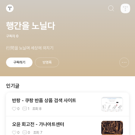
검색하기
티스토리
행간을 노닐다
구독자
0
行間을 노닐며 세상에 외치기
구독하기
방명록
신고하기 레이어
열기
인기글
반팡 - 쿠팡 반품 상품 검색 사이트
0
1
조회
8
오윤 회고전 - 가나아트센터
0
0
조회
7