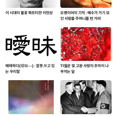
이 시대의 불꽃 파르티쟌 이현상
오병이어의 기적 : 예수가 거기 모
인 사람들 주머니를 턴 거야
애매하다(曖昧--) : 잘못 쓰고 있
11월은 빛 고운 사랑의 추억이 나
는 우리말
부끼는 달