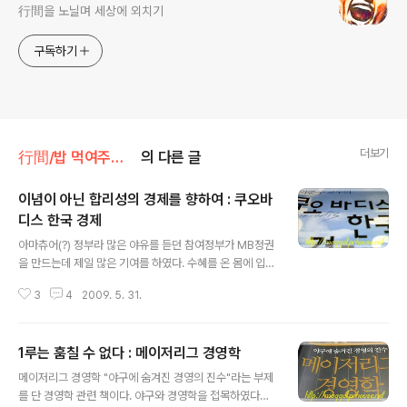
行間을 노닐며 세상에 외치기
구독하기
더보기
行間/밥 먹여주는 경제경영
의 다른 글
이념이 아닌 합리성의 경제를 향하여 : 쿠오바
디스 한국 경제
글 내용
아마츄어(?) 정부라 많은 야유를 듣던 참여정부가 MB정권
을 만드는데 제일 많은 기여를 하였다. 수혜를 온 몸에 입은
MB정권이 출범한지도 벌써(?) 1년 하고도 반이 지났다. 인
3
4
2009. 5. 31.
수위때부터 수 많은 개혁(?)안을 내놓아 적지않은 실망감
을 안겨주었는데, 그 이후는 부적절한 대응으로 혼란만 더
가중시키고 있는 형국이다. 지금 생각하면 참여정부를 아
1루는 훔칠 수 없다 : 메이저리그 경영학
마츄어라 부를 수 있는 자격이 되는지 의문이다. 쿠오바디
글 내용
스 한국경제 경제학과 교수인 저자가 참여정부와 MB정부
메이저리그 경영학 "야구에 숨겨진 경영의 진수"라는 부제
에 대하여 여러가지 견해를 내놓고 있다. 내용은 각각 다르
를 단 경영학 관련 책이다. 야구와 경영학을 접목하였다는