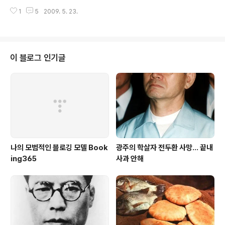
지만 "이념이 아닌 합리성의 경제를 위하여"라는 부제가 말
시도에 호감을 가졌다. 책을 들고 읽어 나갈때 이러한 관점
하듯 잃어버린 10년도 되찾은 정권도 아닌 '합리성'의 입장
1
5
2009. 5. 23.
에서 사물을 바라볼 수도 있구나 하며 좋은 감정을 가지고
에서 바라보아야 한다. "제 말만 옳다고 주장할 생각은 꿈
출발하였다. 하지만 중반부를 접어들면서 책은 지루해지기
에도 없습니다. 그럴 수 없..
시작한다. 야구를 좋아한다면 이 책의 내용이 더 피부에 와
닿을 것 같다. 나 처럼 지루하게 느끼지는 않을 것이다. 도
무지 메이저리그의 선수나 감독들 그리고 팀들도 잘 모르
이 블로그 인기글
기에 그럴 것이다. 하지만 저자의 이러한 시도는 새로운 시
도라 생각되고 다른 부분에도 접목할 수 있기에 벤치마킹
의 대상으로 충분하다. 이정도로도 이 책은 만족이다. 저자
가 '경영에 관한 가장 위험한 맹신'이라 말하는 부분은 공감
이 간다. '최소 비용 최대 효..
나의 모범적인 블로깅 모델 Book
광주의 학살자 전두환 사망... 끝내
ing365
사과 안해