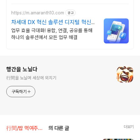
요
https://m.amaranth10.com
광고
차세대 DX 혁신 솔루션 디지털 혁신의
완성
업무 효율 극대화! 융합, 연결, 공유를 통해
하나의 솔루션에서 모든 업무 해결
로그 정보
행간을 노닐다
行間을 노닐며 세상에 외치기
구독하기
더보기
行間/밥 먹여주는 경제경영
의 다른 글