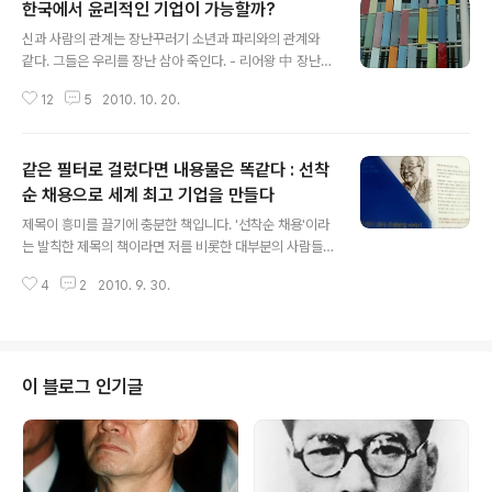
한국에서 윤리적인 기업이 가능할까?
글 내용
신과 사람의 관계는 장난꾸러기 소년과 파리와의 관계와
같다. 그들은 우리를 장난 삼아 죽인다. - 리어왕 中 장난꾸
러기 소년과 파리와의 관계가 바로 시장과 기업과의 관계
12
5
2010. 10. 20.
이다. 시장은 기업의 운명을 손에 쥐고 있다. - 웹 강령 95
中 * 이마트에 가보았습니다. 예전보다 많은 상품들이 PB
상품으로 대체되고 있습니다. 계속 진행중입니다. 아마도
같은 필터로 걸렀다면 내용물은 똑같다 : 선착
대부분(99%이상)의 상품이 PB로 바뀔것으로 예상됩니
다. 중소기업들이 그들의 제품이 소비자들에게 상품으로서
순 채용으로 세계 최고 기업을 만들다
글 내용
의 기능을 상실하고 있습니다. 이랜드계열, 뉴코아와 아웃
제목이 흥미를 끌기에 충분한 책입니다. '선착순 채용'이라
렛2001은 대부분의 상품들이 그들의 브랜드입니다. 다른
는 발칙한 제목의 책이라면 저를 비롯한 대부분의 사람들
제조상품들이 발붙이기가 힘듭니다. 소규묘 유통구조를 가
에게 호기심을 끌기에 충분하다고 보입니다. 특이한 방식
지고 있는 브랜드(상품)은 그들의 존재감을 표출할 장소가
4
2
2010. 9. 30.
의 채용에 대해서 많이 들었지만 그중에서 가장 호기심을
줄어들고 있습니다. 유통, 즉 시장을..
자극하는 채용 방식입니다. 이러한 사고 방식의 화사라면
남다른 면이 많을 것이라 기대를 많이 하였습니다. 저자는
고등학교를 중퇴하고 밴드 생활을 하였다. 재즈 연주를 한
연주자의 감성이 자유롭고 신선한 사고를 갖게한 원동력이
이 블로그 인기글
아닌가 합니다. 우리가 익히 잘 알고 있는 연주가 (작곡가로
더 유명한)길옥윤, 일본명으로 요시아 준과의 일화에서 저
자의 감성이 어떻게 형성되었는지 엿볼 수 있습니다. 이러
한 감성이 훗날 기업의 경영에도 반영되었다고 보입니다. -
마츠, 물어보고 싶은 게 있네. 자네..