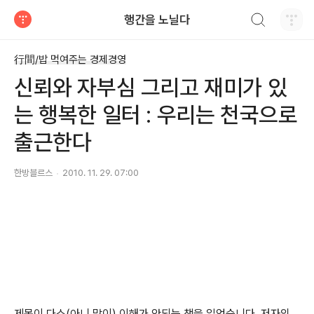
검색하기
행간을 노닐다
티스토리
行間/밥 먹여주는 경제경영
신뢰와 자부심 그리고 재미가 있
는 행복한 일터 : 우리는 천국으로
출근한다
한방블르스
2010. 11. 29. 07:00
제목이 다소(아니 많이) 이해가 안되는 책을 읽었습니다. 저자의