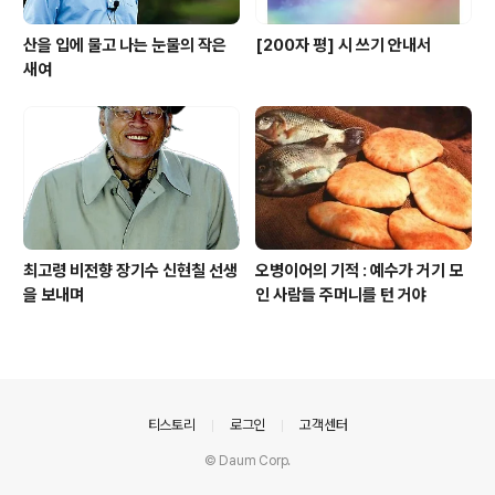
산을 입에 물고 나는 눈물의 작은
[200자 평] 시 쓰기 안내서
새여
최고령 비전향 장기수 신현칠 선생
오병이어의 기적 : 예수가 거기 모
을 보내며
인 사람들 주머니를 턴 거야
의안내
티스토리
로그인
고객센터
© Daum Corp.