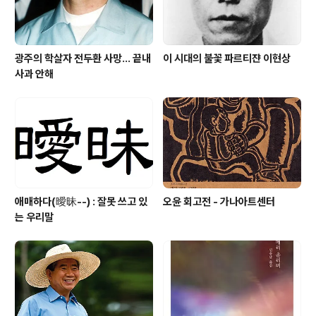
광주의 학살자 전두환 사망... 끝내
이 시대의 불꽃 파르티쟌 이현상
사과 안해
애매하다(曖昧--) : 잘못 쓰고 있
오윤 회고전 - 가나아트센터
는 우리말