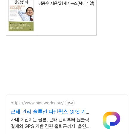
김종훈 지음/21세기북스(북이십일)
https://www.pineworks.biz/
광고
근태 관리 솔루션 파인웍스 GPS 기반
출퇴근 기록
사내 메신저는 물론, 근태 관리부터 원클릭
결재와 GPS 기반 간편 출퇴근까지! 올인원
근태관리 서비스를 파인웍스에서 경험하세