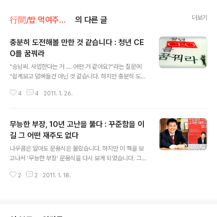
더보기
行間/밥 먹여주는 경제경영
의 다른 글
충분히 도전해볼 만한 것 같습니다 : 청년 CE
O를 꿈꿔라
글 내용
"승남씨. 사업한다는 거 .... 어떤 거 같아요?"라는 질문에
"쉽게보고 덤벼들건 아닌 것 같습니다. 하지만 충분히 도전
해볼 만한 것 같습니다"이렇게 창업을 꿈꾸는 진승남의 말
4
4
2011. 1. 26.
로 이 책은 마무리 합니다. 창업이란 말처럼 쉽지도 그렇다
고 나와는 다른 먼나라의 이야기도 아니라고 생각합니다.
이러한 점을 우리에게 말해줍니다. 실존과 가상의 만남, 그
무능한 부장, 10년 고난을 뚫다 : 꾸준함을 이
래서 스토리텔러가 공저로 되어있는 이유를 이해했습니다.
이해하기 쉬운 기획과 구성이 흥미롭게 진행되어 읽기는
길 그 어떤 재주도 없다
글 내용
편하고 많은 멘토를 만나게 합니다. 일반적인 창업스토리
나우콤은 알아도 문용식은 몰랐습니다. 하지만 이 책을 보
는 많이 있습니다. 하지만 책은 '창업스토리'라는 말보다는
고나서 '무능한 부장' 문용식을 다시 보게 되었습니다. 그의
책에도 나왔지만 '멘토'를 강조하는 것이 현실감나게 합니
말처럼 단지 '호구지책'때문이었다고 말하고 싶지 않습니
다. 즉 그들의 창업스토리를 알려주고 싶다기 보다는 (같은
2
2
2011. 1. 18.
다. 선견지명의 반대말이 있어요. 이것 역시 사자성어인데
이야기이지만) 그들의 성공, ..
요, 호구지책이라고 .... "멀리뛰기 위해선 최대한 웅크려
라"는 그의 말에는 공감합니다. 하지만 제 개인적인 경험으
로는 나이가 젊을수록 무척이나 힘든 말중에 최고라 생각
합니다. 처음에는 무던한 성격이라고 쉽게 생각했습니다.