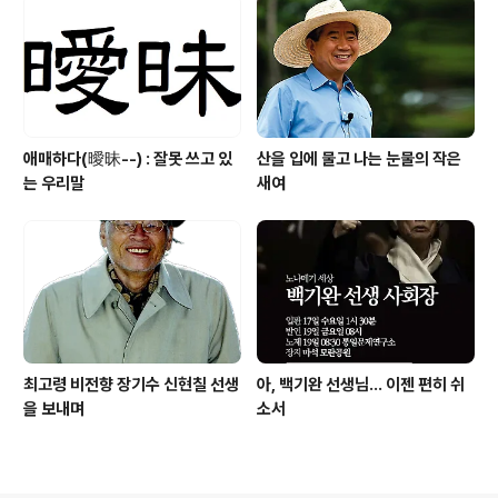
애매하다(曖昧--) : 잘못 쓰고 있
산을 입에 물고 나는 눈물의 작은
는 우리말
새여
최고령 비전향 장기수 신현칠 선생
아, 백기완 선생님... 이젠 편히 쉬
을 보내며
소서