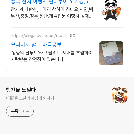
중국 현지 여행사 판다투어 노쇼핑,노
옵션,노팁
장가계,태항산,베이징,상하이,칭다오,시안,백
두산,충칭,청두,윈난,계림전문 여행사 강제쇼
핑,선택관광이 있는 여행은 반칙!!!
https://blog.naver.com/ritec1
광고
무너지지 않는 마음공부
'동양의 탈무드'라고 불리며 시대를 초월하여
사랑받는 잠언집이 있습니다.
로그 정보
행간을 노닐다
行間을 노닐며 세상에 외치기
구독하기