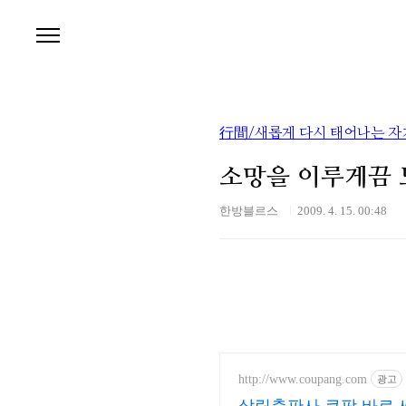
본문 바로가기
行間/새롭게 다시 태어나는 
소망을 이루게끔 
한방블르스
2009. 4. 15. 00:48
http://www.coupang.com
광고