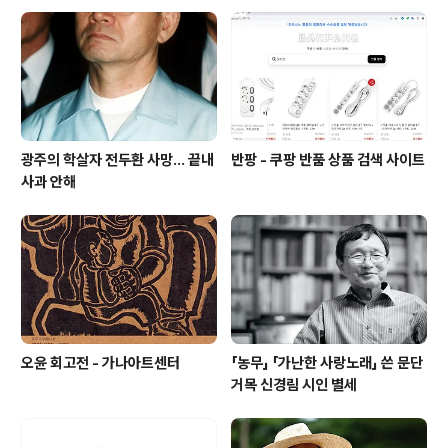
절절 옳은 말이다. 잘 쓴 편지란 어떤 것인가? 편지는 '남과
의 대응'이란 말을 위에서 하였다. 또 편지는 '할 말이 있는
데 그 사람을 만날 수 없으니까 쓰는 것'이라 하였다. 그러
면 '남을 좋..
광주의 학살자 전두환 사망... 끝내
반팡 - 쿠팡 반품 상품 검색 사이트
사과 안해
오윤 회고전 - 가나아트센터
「농무」 「가난한 사랑노래」 쓴 문단
거목 신경림 시인 별세