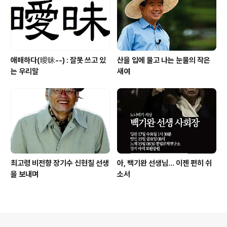
애매하다(曖昧--) : 잘못 쓰고 있
산을 입에 물고 나는 눈물의 작은
는 우리말
새여
최고령 비전향 장기수 신현칠 선생
아, 백기완 선생님... 이젠 편히 쉬
을 보내며
소서