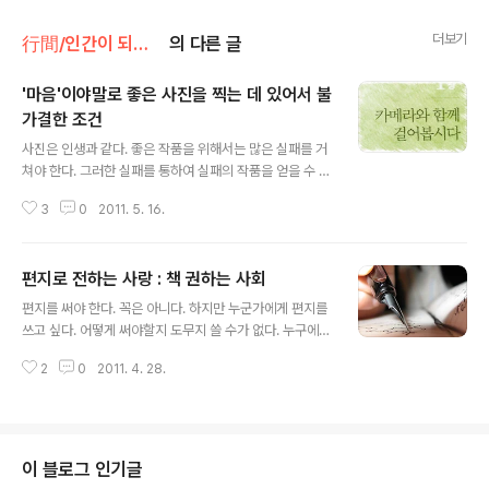
더보기
行間/인간이 되기 위한 인문
의 다른 글
'마음'이야말로 좋은 사진을 찍는 데 있어서 불
가결한 조건
글 내용
사진은 인생과 같다. 좋은 작품을 위해서는 많은 실패를 거
쳐야 한다. 그러한 실패를 통하여 실패의 작품을 얻을 수 있
다. 인생과 같은 또 한가지는 '한 발 앞으로 다가가라'이다.
3
0
2011. 5. 16.
기억으로는 카파의 말이다. 좋은 사진을 얻기 위해서는 피
사체에게 다가가야 한다. 인생도 앞으로 한 발 다가가야 한
다. 좋은 사진과 인생은 실패를 통해서 얻는다. + 나는 "실
편지로 전하는 사랑 : 책 권하는 사회
패하지 않는 방법'을 알려주려는 것이 아닙니다. "앞으로도
글 내용
계속 실패합시다!"라고 말하는 것입니다. 반볻되는 실패는
편지를 써야 한다. 꼭은 아니다. 하지만 누군가에게 편지를
사잔의 방법론 중 기본입니다. '실패 같은 건 의미가 없
쓰고 싶다. 어떻게 써야할지 도무지 쓸 수가 없다. 누구에게
어'라고 생각하는 분도 계실 겁니다. 사진에 대한 노하우가
편지를 쓴다는 것이 얼마나 어려운 일인가? 연애편지 이후
어느 정도 갖춰진 상태라면 초보적이며, 무의미한 충고처
2
0
2011. 4. 28.
에 마음을 담아 다른 이에게 보낸 적이 있었던가? 이메일은
럼 들릴지도 모릅니다. 하지만 그런 분들께도 실패를 권하
업무를 전달하는 도구로 전락한지 오래이고 전달하는 이의
고 싶습니다. 실패를..
따스함이 없다. 난 그런 따스함을 전해주고 또 전해 받고 싶
다. 편지를 쓰기전에 가족에게 연인에게 보낸 편지를 읽고
따스함을 전달할 수 있기를 간절히 바란다. * 이태준의 서
이 블로그 인기글
간문강화에 나와 있는 글을 보자. 반세기가 넘었지만 구구