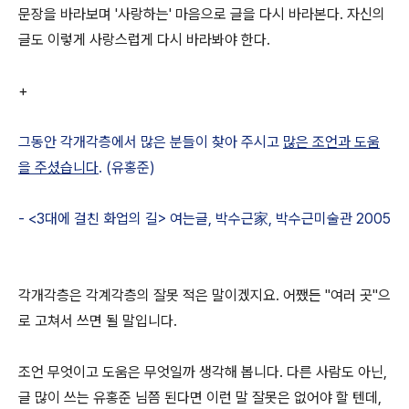
문장을 바라보며 '사랑하는' 마음으로 글을 다시 바라본다. 자신의
글도 이렇게 사랑스럽게 다시 바라봐야 한다.
+
그동안 각개각층에서 많은 분들이 찾아 주시고
많은 조언과 도움
을 주셨습니다
. (유홍준)
- <3대에 걸친 화업의 길> 여는글, 박수근家, 박수근미술관 2005
각개각층은 각계각층의 잘못 적은 말이겠지요. 어쨌든 "여러 곳"으
로 고쳐서 쓰면 될 말입니다.
조언 무엇이고 도움은 무엇일까 생각해 봅니다. 다른 사람도 아닌,
글 많이 쓰는 유홍준 님쯤 된다면 이런 말 잘못은 없어야 할 텐데,