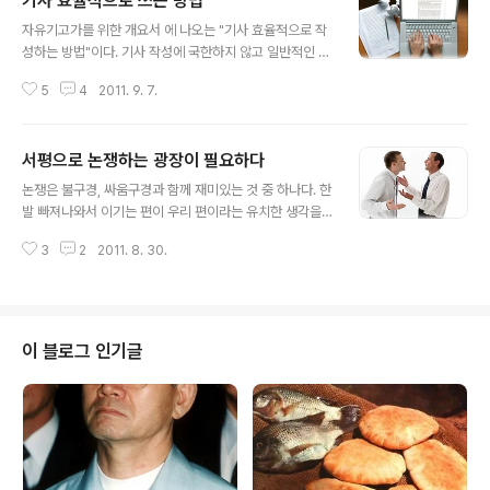
기사 효율적으로 쓰는 방법
글 내용
자유기고가를 위한 개요서 에 나오는 "기사 효율적으로 작
성하는 방법"이다. 기사 작성에 국한하지 않고 일반적인 글
쓰기에도 도움이 된다. 책에서 말하는 효율적인 방법은 일
5
4
2011. 9. 7.
반적으로 잘 알고 있다. 하지만 사소하다고 무시하면 안 된
다. 몇 문장으로 다시 요약해보면 다음과 같다. 주제를 명확
히 하고 끝까지 작성하라. 전체를 음미하면서 수정하라. 글
서평으로 논쟁하는 광장이 필요하다
을 쓰는 이의 관점이 아니라 읽는 이를 생각하며 써라. 마지
글 내용
막으로 입에 잘 붙지 않는 글은 좋은 글이 아니다. 문장이
논쟁은 불구경, 싸움구경과 함께 재미있는 것 중 하나다. 한
매끄러운지 소리 내 읽어보라. 눈으로 읽는 것과 달리 문장
발 빠져나와서 이기는 편이 우리 편이라는 유치한 생각을
이 보인다. 기사 효율적으로 쓰는 방법 1. 기사의 주제를 명
한다면 좀 더 재미있다. 한 발 빠지지말고 적극 참여하여 논
확히 우선 기사의 주제를 언제나 머릿속에 떠올리고 있어
3
2
2011. 8. 30.
쟁의 중심에 서 있으면 또 그 나름 흥미진진한 일이다. 김영
야 한다. 기사 기획 단계부터 주제를 명확히 하고 내용을 전
하-조영일 논쟁 : 작가론, 문학론 생산적 논쟁이 되었으면
개할 때 항상 주제를 ..
도 있었고 장정일과 조영일의 것도 있었다. 올바른 논쟁이
활성화되려면 논쟁의 중심지가 필요하다. 우리는 논쟁이라
는 것에 약하다. 논쟁은 좋지 않는 것으로 보는 경향이 있
이 블로그 인기글
다. 이 모든 것은 일제가 조선 시대 당쟁사를 조선 망국의
원인으로 인지시켰기 때문이다. 논쟁을 통하여 더불어 발
전할 수 있으며 자기 세를 넓힐 수 있다. 논쟁과 토론은 상
대방을 이기려고 하는 것이 아니다. 상대방과의 논쟁을 통
하여 자기를 지지하는 세력..