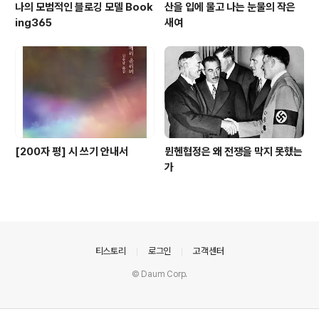
나의 모범적인 블로깅 모델 Book
산을 입에 물고 나는 눈물의 작은
ing365
새여
[200자 평] 시 쓰기 안내서
뮌헨협정은 왜 전쟁을 막지 못했는
가
의안내
티스토리
로그인
고객센터
© Daum Corp.