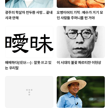
광주의 학살자 전두환 사망... 끝내
오병이어의 기적 : 예수가 거기 모
사과 안해
인 사람들 주머니를 턴 거야
애매하다(曖昧--) : 잘못 쓰고 있
이 시대의 불꽃 파르티쟌 이현상
는 우리말