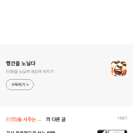
로그 정보
행간을 노닐다
行間을 노닐며 세상에 외치기
구독하기
더보기
行間/술 사주는 읽고쓰기
의 다른 글