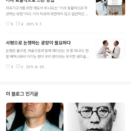
기사 효율적으로 쓰는 방법
글 내용
자유기고가를 위한 개요서 에 나오는 "기사 효율적으로 작
성하는 방법"이다. 기사 작성에 국한하지 않고 일반적인 글
쓰기에도 도움이 된다. 책에서 말하는 효율적인 방법은 일
5
4
2011. 9. 7.
반적으로 잘 알고 있다. 하지만 사소하다고 무시하면 안 된
다. 몇 문장으로 다시 요약해보면 다음과 같다. 주제를 명확
히 하고 끝까지 작성하라. 전체를 음미하면서 수정하라. 글
서평으로 논쟁하는 광장이 필요하다
을 쓰는 이의 관점이 아니라 읽는 이를 생각하며 써라. 마지
글 내용
막으로 입에 잘 붙지 않는 글은 좋은 글이 아니다. 문장이
논쟁은 불구경, 싸움구경과 함께 재미있는 것 중 하나다. 한
매끄러운지 소리 내 읽어보라. 눈으로 읽는 것과 달리 문장
발 빠져나와서 이기는 편이 우리 편이라는 유치한 생각을
이 보인다. 기사 효율적으로 쓰는 방법 1. 기사의 주제를 명
한다면 좀 더 재미있다. 한 발 빠지지말고 적극 참여하여 논
확히 우선 기사의 주제를 언제나 머릿속에 떠올리고 있어
3
2
2011. 8. 30.
쟁의 중심에 서 있으면 또 그 나름 흥미진진한 일이다. 김영
야 한다. 기사 기획 단계부터 주제를 명확히 하고 내용을 전
하-조영일 논쟁 : 작가론, 문학론 생산적 논쟁이 되었으면
개할 때 항상 주제를 ..
도 있었고 장정일과 조영일의 것도 있었다. 올바른 논쟁이
활성화되려면 논쟁의 중심지가 필요하다. 우리는 논쟁이라
는 것에 약하다. 논쟁은 좋지 않는 것으로 보는 경향이 있
이 블로그 인기글
다. 이 모든 것은 일제가 조선 시대 당쟁사를 조선 망국의
원인으로 인지시켰기 때문이다. 논쟁을 통하여 더불어 발
전할 수 있으며 자기 세를 넓힐 수 있다. 논쟁과 토론은 상
대방을 이기려고 하는 것이 아니다. 상대방과의 논쟁을 통
하여 자기를 지지하는 세력..