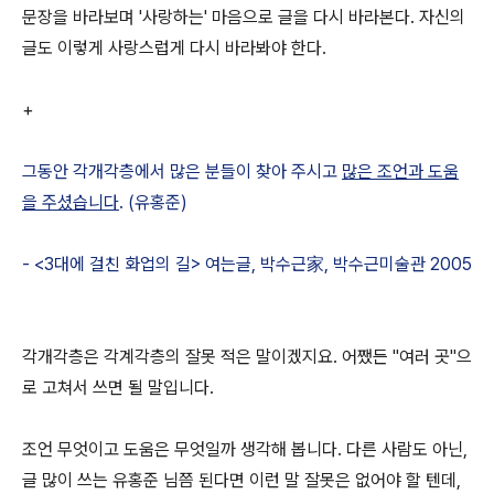
문장을 바라보며 '사랑하는' 마음으로 글을 다시 바라본다. 자신의
글도 이렇게 사랑스럽게 다시 바라봐야 한다.
+
그동안 각개각층에서 많은 분들이 찾아 주시고
많은 조언과 도움
을 주셨습니다
. (유홍준)
- <3대에 걸친 화업의 길> 여는글, 박수근家, 박수근미술관 2005
각개각층은 각계각층의 잘못 적은 말이겠지요. 어쨌든 "여러 곳"으
로 고쳐서 쓰면 될 말입니다.
조언 무엇이고 도움은 무엇일까 생각해 봅니다. 다른 사람도 아닌,
글 많이 쓰는 유홍준 님쯤 된다면 이런 말 잘못은 없어야 할 텐데,