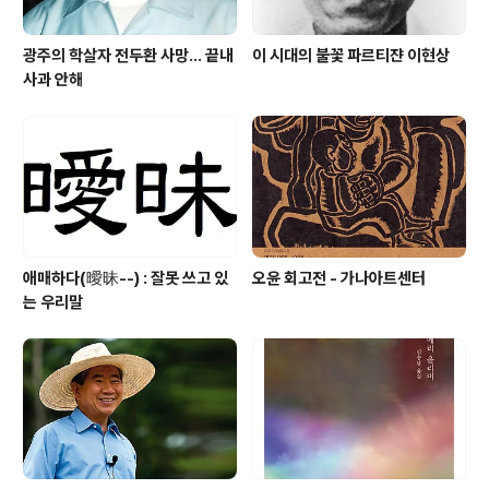
광주의 학살자 전두환 사망... 끝내
이 시대의 불꽃 파르티쟌 이현상
사과 안해
애매하다(曖昧--) : 잘못 쓰고 있
오윤 회고전 - 가나아트센터
는 우리말