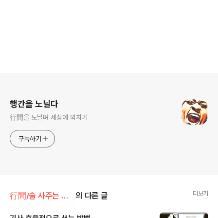
로그 정보
행간을 노닐다
行間을 노닐며 세상에 외치기
구독하기
더보기
行間/술 사주는 읽고쓰기
의 다른 글