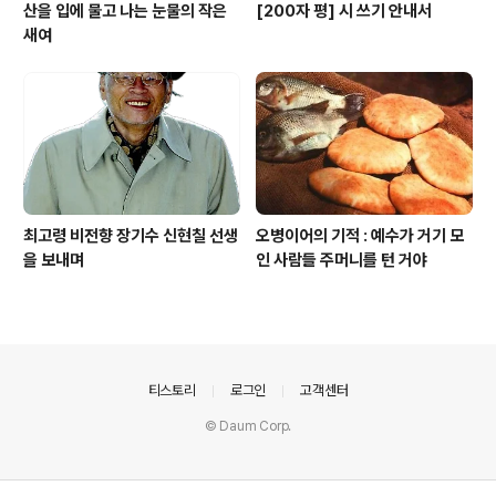
산을 입에 물고 나는 눈물의 작은
[200자 평] 시 쓰기 안내서
새여
최고령 비전향 장기수 신현칠 선생
오병이어의 기적 : 예수가 거기 모
을 보내며
인 사람들 주머니를 턴 거야
의안내
티스토리
로그인
고객센터
© Daum Corp.