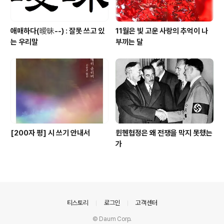
애매하다(曖昧--) : 잘못 쓰고 있
11월은 빛 고운 사랑의 추억이 나
는 우리말
부끼는 달
[200자 평] 시 쓰기 안내서
뮌헨협정은 왜 전쟁을 막지 못했는
가
의안내
티스토리
로그인
고객센터
© Daum Corp.