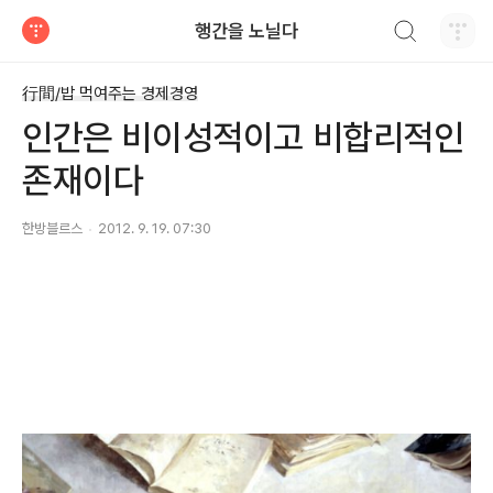
검색하기
행간을 노닐다
티스토리
行間/밥 먹여주는 경제경영
인간은 비이성적이고 비합리적인
존재이다
한방블르스
2012. 9. 19. 07:30