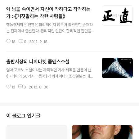
왜 남을 속이면서 자신이 착하다고 착각하는
가 : 《거짓말하는 착한 사람들》
글 내용
행동경제학은 인간은 합리적이지 않으며 불완전한 존재라
는 전제에서 출발한다. 합리적인 인간이 합리적인 판단을
내린다는 전제에서 출발한 주류 경제학과 비교하면 비주류
16
0
2012. 9. 18.
경제학인 행동경제학은 출발부터 다르다. 기존 주류경제학
의 한계를 벗어나기 위한 노력이다. 행동경제학은 '합리
성'이라는 비현실적인 개념에 반대한다. 개인은 주어진 여
출판시장의 니치마켓 줌맨스소설
건에서 항상 자신의 효용이나 기대이익을 최대화하려고 노
글 내용
력한다. 그 결과 시장은 가격신호라는 메커니즘을 통해 균
엄마 포르노 소설이라는 자극적인 기사 제목을 만들어 낸
형 상태로 향하게 된다는 게 미시경제학의 기본 토대이다.
《그레이의 50가지 그림자》가 화제이다. (조선일보는 대단
하지만 현실적으로 볼 때 사람의 행동이 항상 합리적인 것
한 신문이라는 것을 다시금 느끼게 한다. 여러모로 배울 점
은 아니다. 댄 애리얼리의 《거짓말하는 착한 사람들》은 '왜
12
0
2012. 8. 30.
이 많은 신문이다.) 10대 소녀의 전유물이라 생각했던 로맨
속이면서 자신이 착하다고 착각하는가'에 관한 이야기이
스소설이 베스트셀러가 된 이유가 무엇일까? 그것을 알아
다. 사람들은 서로 속이며 거짓말을 한다. 당신도 그..
보기 전에 출판분야 가운데 연애소설이 틈새시장이 도리
수 있음을 보여주는 사례를 보자. 6년 전 인터넷 마켓이 이
슈로 태동하던 시기에 니치마켓 또는 캐즘이라는 용어가
이 블로그 인기글
유행했다. (지금도 유효하지만...) 그 유행으로 출간된 《인
터넷에서 찾는 틈새시장》에서 '출판'에 관한 부분이다. 연
애소설은 슈퍼마켓, 공원 가판점에 이르기까지 어디에서나
판매된다. 연애소설의 표지를 보면 한결같이 남녀 주인공