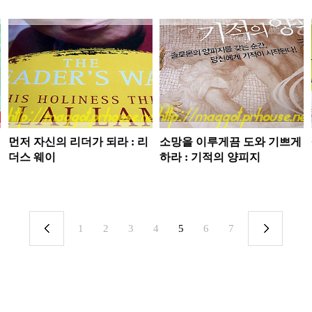
먼저 자신의 리더가 되라 : 리
소망을 이루게끔 도와 기쁘게
더스 웨이
하라 : 기적의 양피지
1
2
3
4
5
6
7