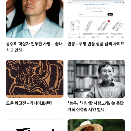
로 포맷을 바꾸어 《빌린 책 산 책 버린 책》의 이름으로 1, 2
가 나왔다. 1권 머리말에서 "한 권의 책 읽기가 끝나면 뒷장
에 내 나름의 '저자 후기'를 주서하는 일, 나는 그런 '행복한
저자'가..
광주의 학살자 전두환 사망... 끝내
반팡 - 쿠팡 반품 상품 검색 사이트
사과 안해
오윤 회고전 - 가나아트센터
「농무」 「가난한 사랑노래」 쓴 문단
거목 신경림 시인 별세