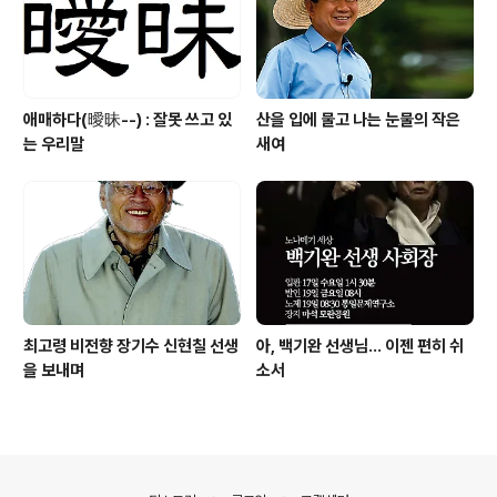
애매하다(曖昧--) : 잘못 쓰고 있
산을 입에 물고 나는 눈물의 작은
는 우리말
새여
최고령 비전향 장기수 신현칠 선생
아, 백기완 선생님... 이젠 편히 쉬
을 보내며
소서
의안내