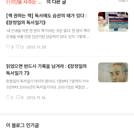
더보기
行間/술 사주는 읽고쓰기
의 다른 글
[책 권하는 책] 독서에도 습관의 때가 있다 :
《장정일의 독서일기》
글 내용
‘내 인생을 바꾼 한 권의 책’이라는 것은 없다. 한 권의 책이
인생을 바꿀 만큼 인간이란 단순하지 않다. 단지 그렇게 믿
고 싶을 뿐이다. 다독가이며 저술가이자 철학자 강유원은
3
2
2013. 11. 29.
“이 지구에 살고 있는 사람 중의 절대다수가 책을 읽지 않
는다.”라고 했다. 자신의 책 《책과 세계》에서 책 읽기를 강
요하는 세상은 소수의 음모라고 말한다. “사자가 위장에 탈
읽었으면 반드시 기록을 남겨라 : 《장정일의
이 나면 풀을 먹듯이 병든 인간만이 책을 읽는다. 오늘날의
사람만이 그런 것이 아니라 인류 역사에서 책을 읽는 이는
독서일기 7》
글 내용
전체 숫자와 비교해서 몇 되지 않는다. 그런데도 우리는 책
장정일의 독서일기 마지막 편이다. 1권부터 7권까지 199
을 읽어야 한다는 강박관념에 시달린다. 대다수 사람이 행
3년부터 2006년의 독서일기이다. 2007년은 며칠만 있
하고 있다 하여 반드시 옳은 것은 아니며, 압도적 다수가 책
으니 연도를 생략했다. 사실 이 부분이 궁금하다. 왜 2007
을 읽지 않는다는 사실을 놓고 보면 ‘책을 읽어야 한다’는
2
0
2013. 11. 16.
년 일부분만을 삽입하여 책을 내었을까? 이 책을 출간할 당
것은 소수 책..
시에는 이 책이 마지막이라고 생각하지 않았을 것인데 독
서일기8에 포함하면 좋을 것을 굳이 7권 끝에 포함한 이유
가 무엇일까? 이 책을 마지막으로 공식적인 독서일기는 끝
이 났다. 7권이지만 중간에 6.5권이라 할 수 있는 《공부》
이 블로그 인기글
를 포함하면 장정일의 독서일기 시즌1은 8권이다. 시즌2