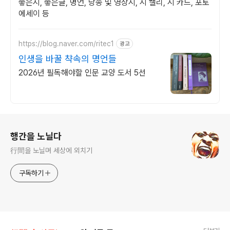
좋은시, 좋은글, 명언, 낭송 및 영상시, 시 캘리, 시 카드, 포토
에세이 등
https://blog.naver.com/ritec1
광고
인생을 바꿀 챡속의 명언들
2026년 필독해야할 인문 교양 도서 5선
로그 정보
행간을 노닐다
行間을 노닐며 세상에 외치기
구독하기